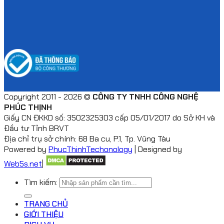
Copyright 2011 - 2026 ©
CÔNG TY TNHH CÔNG NGHỆ
PHÚC THỊNH
Giấy CN ĐKKD số: 3502325303 cấp 05/01/2017 do Sở KH và
Đầu tư Tỉnh BRVT
Địa chỉ trụ sở chính: 68 Ba cu, P.1, Tp. Vũng Tàu
Powered by
PhucThinhTechonology
| Designed by
Web5s.net
|
Tìm kiếm:
TRANG CHỦ
GIỚI THIỆU