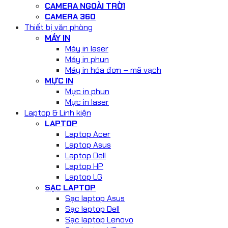
CAMERA NGOÀI TRỜI
CAMERA 360
Thiết bị văn phòng
MÁY IN
Máy in laser
Máy in phun
Máy in hóa đơn – mã vạch
MỰC IN
Mực in phun
Mực in laser
Laptop & Linh kiện
LAPTOP
Laptop Acer
Laptop Asus
Laptop Dell
Laptop HP
Laptop LG
SẠC LAPTOP
Sạc laptop Asus
Sạc laptop Dell
Sạc laptop Lenovo