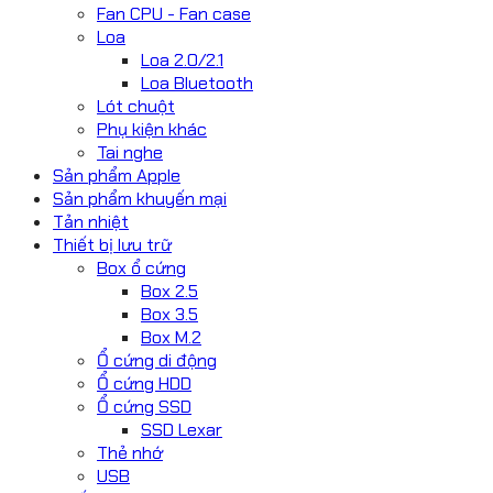
Fan CPU - Fan case
Loa
Loa 2.0/2.1
Loa Bluetooth
Lót chuột
Phụ kiện khác
Tai nghe
Sản phẩm Apple
Sản phẩm khuyến mại
Tản nhiệt
Thiết bị lưu trữ
Box ổ cứng
Box 2.5
Box 3.5
Box M.2
Ổ cứng di động
Ổ cứng HDD
Ổ cứng SSD
SSD Lexar
Thẻ nhớ
USB