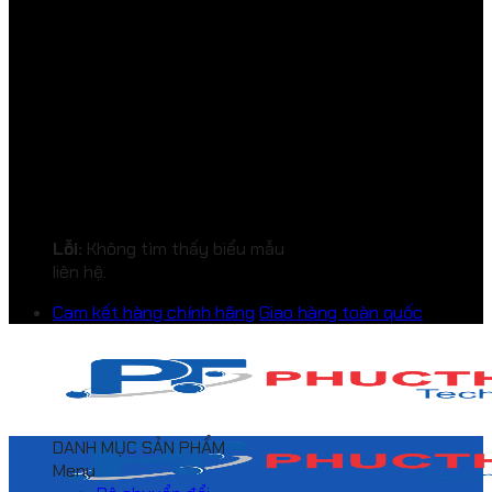
Lỗi:
Không tìm thấy biểu mẫu
liên hệ.
Cam kết hàng chính hãng
Giao hàng toàn quốc
DANH MỤC SẢN PHẨM
Menu