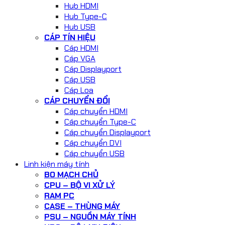
Hub HDMI
Hub Type-C
Hub USB
CÁP TÍN HIỆU
Cáp HDMI
Cáp VGA
Cáp Displayport
Cáp USB
Cáp Loa
CÁP CHUYỂN ĐỔI
Cáp chuyển HDMI
Cáp chuyển Type-C
Cáp chuyển Displayport
Cáp chuyển DVI
Cáp chuyển USB
Linh kiện máy tính
BO MẠCH CHỦ
CPU – BỘ VI XỬ LÝ
RAM PC
CASE – THÙNG MÁY
PSU – NGUỒN MÁY TÍNH