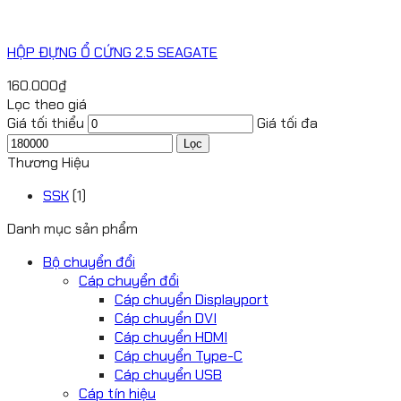
HỘP ĐỰNG Ổ CỨNG 2.5 SEAGATE
160.000
₫
Lọc theo giá
Giá tối thiểu
Giá tối đa
Lọc
Thương Hiệu
SSK
(1)
Danh mục sản phẩm
Bộ chuyển đổi
Cáp chuyển đổi
Cáp chuyển Displayport
Cáp chuyển DVI
Cáp chuyển HDMI
Cáp chuyển Type-C
Cáp chuyển USB
Cáp tín hiệu