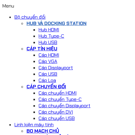
Menu
Bộ chuyển đổi
HUB VÀ DOCKING STATION
Hub HDMI
Hub Type-C
Hub USB
CÁP TÍN HIỆU
Cáp HDMI
Cáp VGA
Cáp Displayport
Cáp USB
Cáp Loa
CÁP CHUYỂN ĐỔI
Cáp chuyển HDMI
Cáp chuyển Type-C
Cáp chuyển Displayport
Cáp chuyển DVI
Cáp chuyển USB
Linh kiện máy tính
BO MẠCH CHỦ