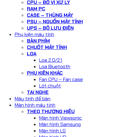
CPU – BỘ VI XỬ LÝ
RAM PC
CASE – THÙNG MÁY
PSU – NGUỒN MÁY TÍNH
UPS – BỘ LƯU ĐIỆN
Phụ kiện máy tính
BÀN PHÍM
CHUỘT MÁY TÍNH
LOA
Loa 2.0/2.1
Loa Bluetooth
PHỤ KIỆN KHÁC
Fan CPU – Fan case
Lót chuột
TAI NGHE
Máy tính để bàn
Màn hình máy tính
THEO THƯƠNG HIỆU
Màn hình Viewsonic
Màn hình Samsung
Màn hình LG