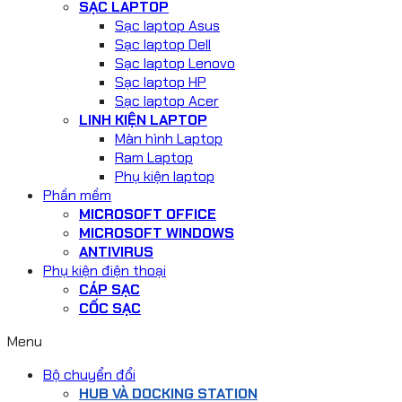
SẠC LAPTOP
Sạc laptop Asus
Sạc laptop Dell
Sạc laptop Lenovo
Sạc laptop HP
Sạc laptop Acer
LINH KIỆN LAPTOP
Màn hình Laptop
Ram Laptop
Phụ kiện laptop
Phần mềm
MICROSOFT OFFICE
MICROSOFT WINDOWS
ANTIVIRUS
Phụ kiện điện thoại
CÁP SẠC
CỐC SẠC
Menu
Bộ chuyển đổi
HUB VÀ DOCKING STATION