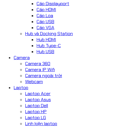
Cáp Displayport
Cáp HDMI
Cáp Loa
Cáp USB
Cáp VGA
Hub và Docking Station
Hub HDMI
Hub Type-C
Hub USB
Camera
Camera 360
Camera IP Wifi
Camera ngoài trời
Webcam
Laptop
Laptop Acer
Laptop Asus
Laptop Dell
Laptop HP
Laptop LG
Linh kiện laptop