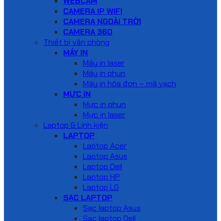
WEBCAM
CAMERA IP WIFI
CAMERA NGOÀI TRỜI
CAMERA 360
Thiết bị văn phòng
MÁY IN
Máy in laser
Máy in phun
Máy in hóa đơn – mã vạch
MỰC IN
Mực in phun
Mực in laser
Laptop & Linh kiện
LAPTOP
Laptop Acer
Laptop Asus
Laptop Dell
Laptop HP
Laptop LG
SẠC LAPTOP
Sạc laptop Asus
Sạc laptop Dell