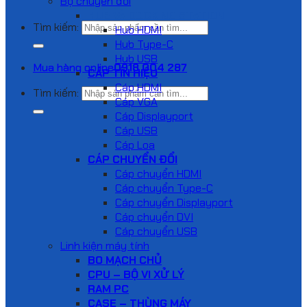
Bộ chuyển đổi
HUB VÀ DOCKING STATION
Tìm kiếm:
Hub HDMI
Hub Type-C
Hub USB
Mua hàng online
0918 004 287
CÁP TÍN HIỆU
Cáp HDMI
Tìm kiếm:
Cáp VGA
Cáp Displayport
Cáp USB
Cáp Loa
CÁP CHUYỂN ĐỔI
Cáp chuyển HDMI
Cáp chuyển Type-C
Cáp chuyển Displayport
Cáp chuyển DVI
Cáp chuyển USB
Linh kiện máy tính
BO MẠCH CHỦ
CPU – BỘ VI XỬ LÝ
RAM PC
CASE – THÙNG MÁY