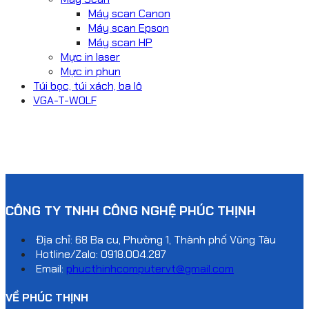
Máy scan Canon
Máy scan Epson
Máy scan HP
Mực in laser
Mực in phun
Túi bọc, túi xách, ba lô
VGA-T-WOLF
CÔNG TY TNHH CÔNG NGHỆ PHÚC THỊNH
Địa chỉ: 68 Ba cu, Phường 1, Thành phố Vũng Tàu
Hotline/Zalo:
0918.004.287
Email:
phucthinhcomputervt@gmail.com
VỀ PHÚC THỊNH