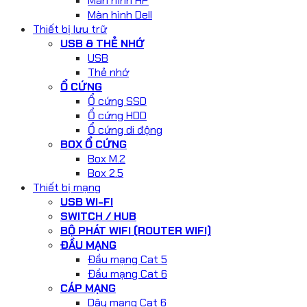
Màn hình HP
Màn hình Dell
Thiết bị lưu trữ
USB & THẺ NHỚ
USB
Thẻ nhớ
Ổ CỨNG
Ổ cứng SSD
Ổ cứng HDD
Ổ cứng di động
BOX Ổ CỨNG
Box M.2
Box 2.5
Thiết bị mạng
USB WI-FI
SWITCH / HUB
BỘ PHÁT WIFI (ROUTER WIFI)
ĐẦU MẠNG
Đầu mạng Cat 5
Đầu mạng Cat 6
CÁP MẠNG
Dây mạng Cat 6