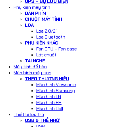
UPS – BỘ LƯU ĐIỆN
Phụ kiện máy tính
BÀN PHÍM
CHUỘT MÁY TÍNH
LOA
Loa 2.0/2.1
Loa Bluetooth
PHỤ KIỆN KHÁC
Fan CPU – Fan case
Lót chuột
TAI NGHE
Máy tính để bàn
Màn hình máy tính
THEO THƯƠNG HIỆU
Màn hình Viewsonic
Màn hình Samsung
Màn hình LG
Màn hình HP
Màn hình Dell
Thiết bị lưu trữ
USB & THẺ NHỚ
USB