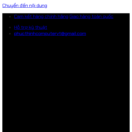
Chuyển đến nội dung
Cam kết hàng chính hãng
Giao hàng toàn quốc
Hỗ trợ kỹ thuật
phucthinhcomputervt@gmail.com