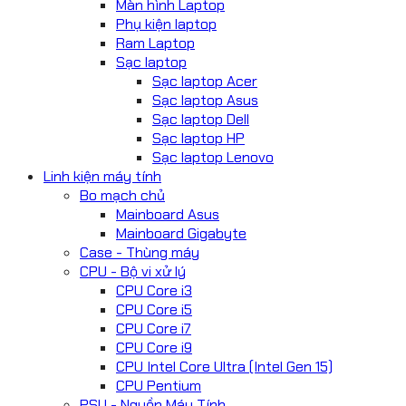
Màn hình Laptop
Phụ kiện laptop
Ram Laptop
Sạc laptop
Sạc laptop Acer
Sạc laptop Asus
Sạc laptop Dell
Sạc laptop HP
Sạc laptop Lenovo
Linh kiện máy tính
Bo mạch chủ
Mainboard Asus
Mainboard Gigabyte
Case - Thùng máy
CPU - Bộ vi xử lý
CPU Core i3
CPU Core i5
CPU Core i7
CPU Core i9
CPU Intel Core Ultra (Intel Gen 15)
CPU Pentium
PSU - Nguồn Máy Tính