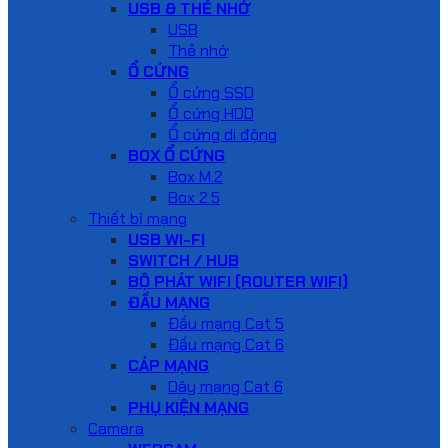
USB & THẺ NHỚ
USB
Thẻ nhớ
Ổ CỨNG
Ổ cứng SSD
Ổ cứng HDD
Ổ cứng di động
BOX Ổ CỨNG
Box M.2
Box 2.5
Thiết bị mạng
USB WI-FI
SWITCH / HUB
BỘ PHÁT WIFI (ROUTER WIFI)
ĐẦU MẠNG
Đầu mạng Cat 5
Đầu mạng Cat 6
CÁP MẠNG
Dây mạng Cat 6
PHỤ KIỆN MẠNG
Camera