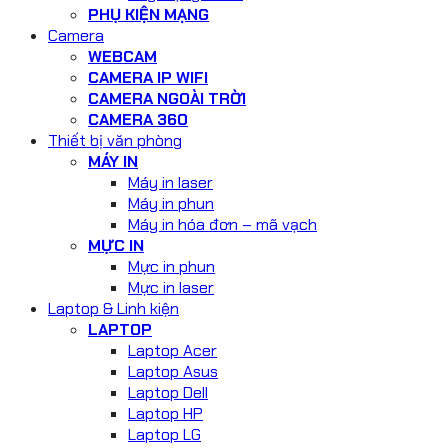
PHỤ KIỆN MẠNG
Camera
WEBCAM
CAMERA IP WIFI
CAMERA NGOÀI TRỜI
CAMERA 360
Thiết bị văn phòng
MÁY IN
Máy in laser
Máy in phun
Máy in hóa đơn – mã vạch
MỰC IN
Mực in phun
Mực in laser
Laptop & Linh kiện
LAPTOP
Laptop Acer
Laptop Asus
Laptop Dell
Laptop HP
Laptop LG