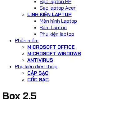
Sạc laptop HP
Sạc laptop Acer
LINH KIỆN LAPTOP
Màn hình Laptop
Ram Laptop
Phụ kiện laptop
Phần mềm
MICROSOFT OFFICE
MICROSOFT WINDOWS
ANTIVIRUS
Phụ kiện điện thoại
CÁP SẠC
CỐC SẠC
Box 2.5