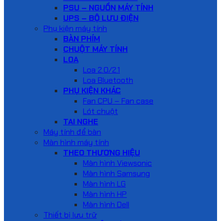
PSU – NGUỒN MÁY TÍNH
UPS – BỘ LƯU ĐIỆN
Phụ kiện máy tính
BÀN PHÍM
CHUỘT MÁY TÍNH
LOA
Loa 2.0/2.1
Loa Bluetooth
PHỤ KIỆN KHÁC
Fan CPU – Fan case
Lót chuột
TAI NGHE
Máy tính để bàn
Màn hình máy tính
THEO THƯƠNG HIỆU
Màn hình Viewsonic
Màn hình Samsung
Màn hình LG
Màn hình HP
Màn hình Dell
Thiết bị lưu trữ