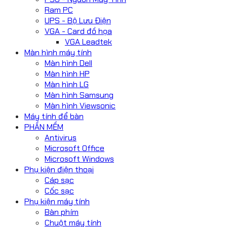
Ram PC
UPS - Bộ Lưu Điện
VGA - Card đồ họa
VGA Leadtek
Màn hình máy tính
Màn hình Dell
Màn hình HP
Màn hình LG
Màn hình Samsung
Màn hình Viewsonic
Máy tính để bàn
PHẦN MỀM
Antivirus
Microsoft Office
Microsoft Windows
Phụ kiện điện thoại
Cáp sạc
Cốc sạc
Phụ kiện máy tính
Bàn phím
Chuột máy tính