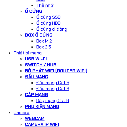
Thẻ nhớ
Ổ CỨNG
Ổ cứng SSD
Ổ cứng HDD
Ổ cứng di động
BOX Ổ CỨNG
Box M.2
Box 2.5
Thiết bị mạng
USB WI-FI
SWITCH / HUB
BỘ PHÁT WIFI (ROUTER WIFI)
ĐẦU MẠNG
Đầu mạng Cat 5
Đầu mạng Cat 6
CÁP MẠNG
Dây mạng Cat 6
PHỤ KIỆN MẠNG
Camera
WEBCAM
CAMERA IP WIFI