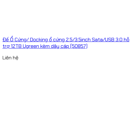
Đế Ổ Cứng/ Docking ổ cứng 2.5/3.5inch Sata/USB 3.0 hỗ
trợ 12TB Ugreen kèm dây cáp (50857)
Liên hệ