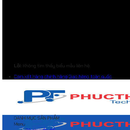
Lỗi:
Không tìm thấy biểu mẫu liên hệ.
Cam kết hàng chính hãng
Giao hàng toàn quốc
DANH MỤC SẢN PHẨM
Menu