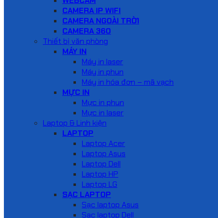
WEBCAM
CAMERA IP WIFI
CAMERA NGOÀI TRỜI
CAMERA 360
Thiết bị văn phòng
MÁY IN
Máy in laser
Máy in phun
Máy in hóa đơn – mã vạch
MỰC IN
Mực in phun
Mực in laser
Laptop & Linh kiện
LAPTOP
Laptop Acer
Laptop Asus
Laptop Dell
Laptop HP
Laptop LG
SẠC LAPTOP
Sạc laptop Asus
Sạc laptop Dell