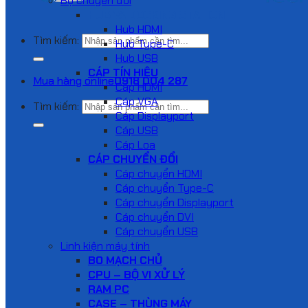
Bộ chuyển đổi
HUB VÀ DOCKING STATION
Hub HDMI
Tìm kiếm:
Hub Type-C
Hub USB
CÁP TÍN HIỆU
Mua hàng online
0918 004 287
Cáp HDMI
Cáp VGA
Tìm kiếm:
Cáp Displayport
Cáp USB
Cáp Loa
CÁP CHUYỂN ĐỔI
Cáp chuyển HDMI
Cáp chuyển Type-C
Cáp chuyển Displayport
Cáp chuyển DVI
Cáp chuyển USB
Linh kiện máy tính
BO MẠCH CHỦ
CPU – BỘ VI XỬ LÝ
RAM PC
CASE – THÙNG MÁY