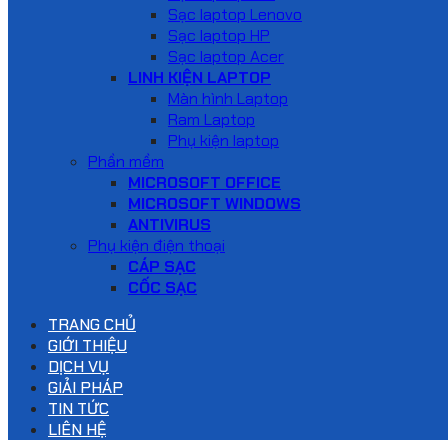
Sạc laptop Lenovo
Sạc laptop HP
Sạc laptop Acer
LINH KIỆN LAPTOP
Màn hình Laptop
Ram Laptop
Phụ kiện laptop
Phần mềm
MICROSOFT OFFICE
MICROSOFT WINDOWS
ANTIVIRUS
Phụ kiện điện thoại
CÁP SẠC
CỐC SẠC
TRANG CHỦ
GIỚI THIỆU
DỊCH VỤ
GIẢI PHÁP
TIN TỨC
LIÊN HỆ