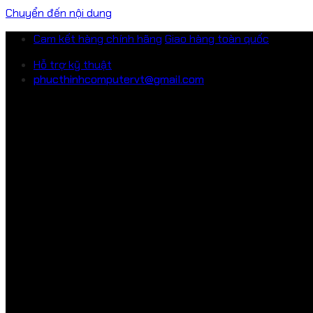
Chuyển đến nội dung
Cam kết hàng chính hãng
Giao hàng toàn quốc
Hỗ trợ kỹ thuật
phucthinhcomputervt@gmail.com