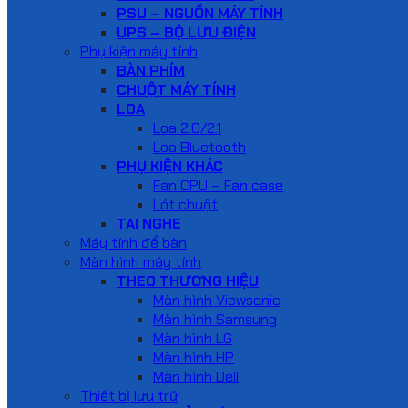
PSU – NGUỒN MÁY TÍNH
UPS – BỘ LƯU ĐIỆN
Phụ kiện máy tính
BÀN PHÍM
CHUỘT MÁY TÍNH
LOA
Loa 2.0/2.1
Loa Bluetooth
PHỤ KIỆN KHÁC
Fan CPU – Fan case
Lót chuột
TAI NGHE
Máy tính để bàn
Màn hình máy tính
THEO THƯƠNG HIỆU
Màn hình Viewsonic
Màn hình Samsung
Màn hình LG
Màn hình HP
Màn hình Dell
Thiết bị lưu trữ