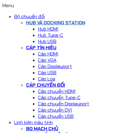
Menu
Bộ chuyển đổi
HUB VÀ DOCKING STATION
Hub HDMI
Hub Type-C
Hub USB
CÁP TÍN HIỆU
Cáp HDMI
Cáp VGA
Cáp Displayport
Cáp USB
Cáp Loa
CÁP CHUYỂN ĐỔI
Cáp chuyển HDMI
Cáp chuyển Type-C
Cáp chuyển Displayport
Cáp chuyển DVI
Cáp chuyển USB
Linh kiện máy tính
BO MẠCH CHỦ