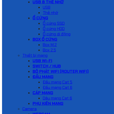
USB & THẺ NHỚ
USB
Thẻ nhớ
Ổ CỨNG
Ổ cứng SSD
Ổ cứng HDD
Ổ cứng di động
BOX Ổ CỨNG
Box M.2
Box 2.5
Thiết bị mạng
USB WI-FI
SWITCH / HUB
BỘ PHÁT WIFI (ROUTER WIFI)
ĐẦU MẠNG
Đầu mạng Cat 5
Đầu mạng Cat 6
CÁP MẠNG
Dây mạng Cat 6
PHỤ KIỆN MẠNG
Camera