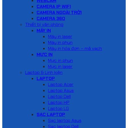
WEBCAM
CAMERA IP WIFI
CAMERA NGOÀI TRỜI
CAMERA 360
Thiết bị văn phòng
MÁY IN
Máy in laser
Máy in phun
Máy in hóa đơn – mã vạch
MỰC IN
Mực in phun
Mực in laser
Laptop & Linh kiện
LAPTOP
Laptop Acer
Laptop Asus
Laptop Dell
Laptop HP
Laptop LG
SẠC LAPTOP
Sạc laptop Asus
Sạc laptop Dell