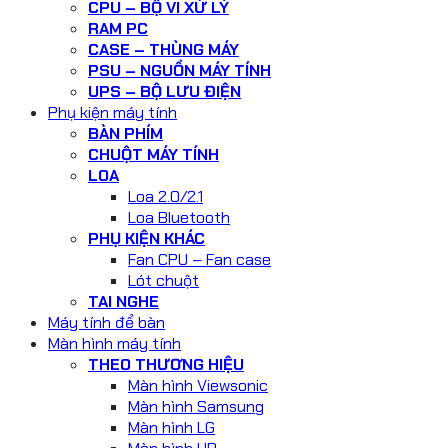
CPU – BỘ VI XỬ LÝ
RAM PC
CASE – THÙNG MÁY
PSU – NGUỒN MÁY TÍNH
UPS – BỘ LƯU ĐIỆN
Phụ kiện máy tính
BÀN PHÍM
CHUỘT MÁY TÍNH
LOA
Loa 2.0/2.1
Loa Bluetooth
PHỤ KIỆN KHÁC
Fan CPU – Fan case
Lót chuột
TAI NGHE
Máy tính để bàn
Màn hình máy tính
THEO THƯƠNG HIỆU
Màn hình Viewsonic
Màn hình Samsung
Màn hình LG