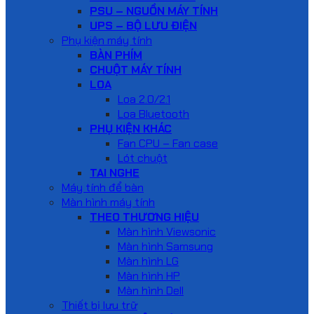
PSU – NGUỒN MÁY TÍNH
UPS – BỘ LƯU ĐIỆN
Phụ kiện máy tính
BÀN PHÍM
CHUỘT MÁY TÍNH
LOA
Loa 2.0/2.1
Loa Bluetooth
PHỤ KIỆN KHÁC
Fan CPU – Fan case
Lót chuột
TAI NGHE
Máy tính để bàn
Màn hình máy tính
THEO THƯƠNG HIỆU
Màn hình Viewsonic
Màn hình Samsung
Màn hình LG
Màn hình HP
Màn hình Dell
Thiết bị lưu trữ