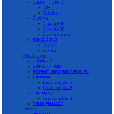
USB & THẺ NHỚ
USB
Thẻ nhớ
Ổ CỨNG
Ổ cứng SSD
Ổ cứng HDD
Ổ cứng di động
BOX Ổ CỨNG
Box M.2
Box 2.5
Thiết bị mạng
USB WI-FI
SWITCH / HUB
BỘ PHÁT WIFI (ROUTER WIFI)
ĐẦU MẠNG
Đầu mạng Cat 5
Đầu mạng Cat 6
CÁP MẠNG
Dây mạng Cat 6
PHỤ KIỆN MẠNG
Camera