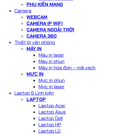
PHỤ KIỆN MẠNG
Camera
WEBCAM
CAMERA IP WIFI
CAMERA NGOÀI TRỜI
CAMERA 360
Thiết bị văn phòng
MÁY IN
Máy in laser
Máy in phun
Máy in hóa đơn – mã vạch
MỰC IN
Mực in phun
Mực in laser
Laptop & Linh kiện
LAPTOP
Laptop Acer
Laptop Asus
Laptop Dell
Laptop HP
Laptop LG