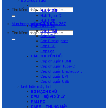
Bộ chuyển đổi
HUB VÀ DOCKING STATION
Tìm kiếm:
Hub HDMI
Hub Type-C
Hub USB
Mua hàng online
0918 004 287
CÁP TÍN HIỆU
Cáp HDMI
Tìm kiếm:
Cáp VGA
Cáp Displayport
Cáp USB
Cáp Loa
CÁP CHUYỂN ĐỔI
Cáp chuyển HDMI
Cáp chuyển Type-C
Cáp chuyển Displayport
Cáp chuyển DVI
Cáp chuyển USB
Linh kiện máy tính
BO MẠCH CHỦ
CPU – BỘ VI XỬ LÝ
RAM PC
CASE – THÙNG MÁY