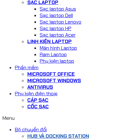
SẠC LAPTOP
Sạc laptop Asus
Sạc laptop Dell
Sạc laptop Lenovo
Sạc laptop HP
Sạc laptop Acer
LINH KIỆN LAPTOP
Màn hình Laptop
Ram Laptop
Phụ kiện laptop
Phần mềm
MICROSOFT OFFICE
MICROSOFT WINDOWS
ANTIVIRUS
Phụ kiện điện thoại
CÁP SẠC
CỐC SẠC
Menu
Bộ chuyển đổi
HUB VÀ DOCKING STATION