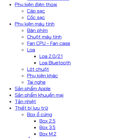
Phụ kiện điện thoại
Cáp sạc
Cốc sạc
Phụ kiện máy tính
Bàn phím
Chuột máy tính
Fan CPU - Fan case
Loa
Loa 2.0/2.1
Loa Bluetooth
Lót chuột
Phụ kiện khác
Tai nghe
Sản phẩm Apple
Sản phẩm khuyến mại
Tản nhiệt
Thiết bị lưu trữ
Box ổ cứng
Box 2.5
Box 3.5
Box M.2