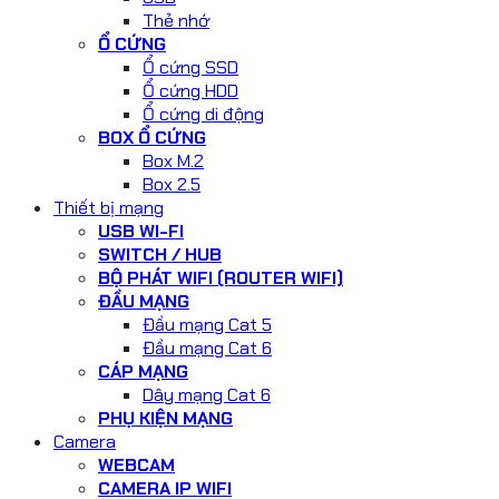
Thẻ nhớ
Ổ CỨNG
Ổ cứng SSD
Ổ cứng HDD
Ổ cứng di động
BOX Ổ CỨNG
Box M.2
Box 2.5
Thiết bị mạng
USB WI-FI
SWITCH / HUB
BỘ PHÁT WIFI (ROUTER WIFI)
ĐẦU MẠNG
Đầu mạng Cat 5
Đầu mạng Cat 6
CÁP MẠNG
Dây mạng Cat 6
PHỤ KIỆN MẠNG
Camera
WEBCAM
CAMERA IP WIFI