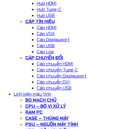
Hub HDMI
Hub Type-C
Hub USB
CÁP TÍN HIỆU
Cáp HDMI
Cáp VGA
Cáp Displayport
Cáp USB
Cáp Loa
CÁP CHUYỂN ĐỔI
Cáp chuyển HDMI
Cáp chuyển Type-C
Cáp chuyển Displayport
Cáp chuyển DVI
Cáp chuyển USB
Linh kiện máy tính
BO MẠCH CHỦ
CPU – BỘ VI XỬ LÝ
RAM PC
CASE – THÙNG MÁY
PSU – NGUỒN MÁY TÍNH