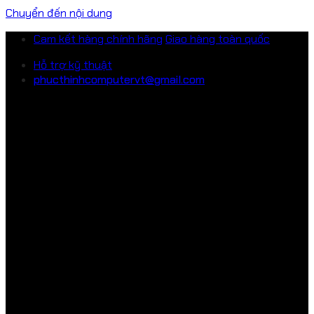
Chuyển đến nội dung
Cam kết hàng chính hãng
Giao hàng toàn quốc
Hỗ trợ kỹ thuật
phucthinhcomputervt@gmail.com