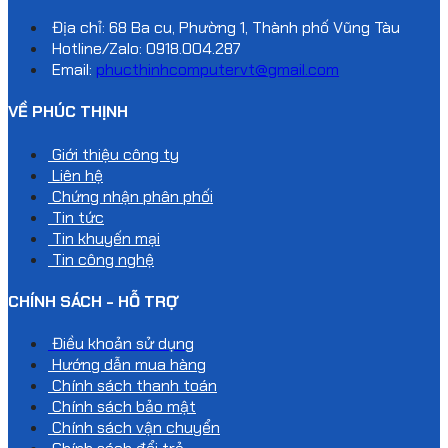
Địa chỉ: 68 Ba cu, Phường 1, Thành phố Vũng Tàu
Hotline/Zalo:
0918.004.287
Email:
phucthinhcomputervt@gmail.com
VỀ PHÚC THỊNH
Giới thiệu công ty
Liên hệ
Chứng nhận phân phối
Tin tức
Tin khuyến mại
Tin công nghệ
CHÍNH SÁCH - HỖ TRỢ
Điều khoản sử dụng
Hướng dẫn mua hàng
Chính sách thanh toán
Chính sách bảo mật
Chính sách vận chuyển