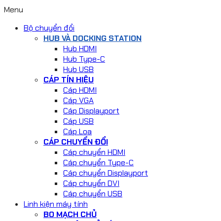
Menu
Bộ chuyển đổi
HUB VÀ DOCKING STATION
Hub HDMI
Hub Type-C
Hub USB
CÁP TÍN HIỆU
Cáp HDMI
Cáp VGA
Cáp Displayport
Cáp USB
Cáp Loa
CÁP CHUYỂN ĐỔI
Cáp chuyển HDMI
Cáp chuyển Type-C
Cáp chuyển Displayport
Cáp chuyển DVI
Cáp chuyển USB
Linh kiện máy tính
BO MẠCH CHỦ