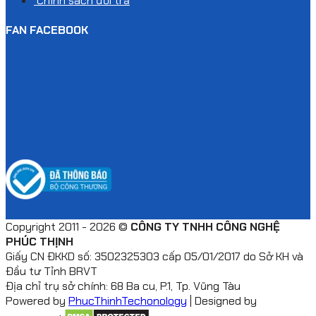
Chính sách đổi trả
FAN FACEBOOK
Copyright 2011 - 2026 ©
CÔNG TY TNHH CÔNG NGHỆ
PHÚC THỊNH
Giấy CN ĐKKD số: 3502325303 cấp 05/01/2017 do Sở KH và
Đầu tư Tỉnh BRVT
Địa chỉ trụ sở chính: 68 Ba cu, P.1, Tp. Vũng Tàu
Powered by
PhucThinhTechonology
| Designed by