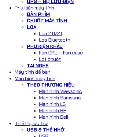
UPS – BỘ LƯU ĐIỆN
Phụ kiện máy tính
BÀN PHÍM
CHUỘT MÁY TÍNH
LOA
Loa 2.0/2.1
Loa Bluetooth
PHỤ KIỆN KHÁC
Fan CPU – Fan case
Lót chuột
TAI NGHE
Máy tính để bàn
Màn hình máy tính
THEO THƯƠNG HIỆU
Màn hình Viewsonic
Màn hình Samsung
Màn hình LG
Màn hình HP
Màn hình Dell
Thiết bị lưu trữ
USB & THẺ NHỚ
USB