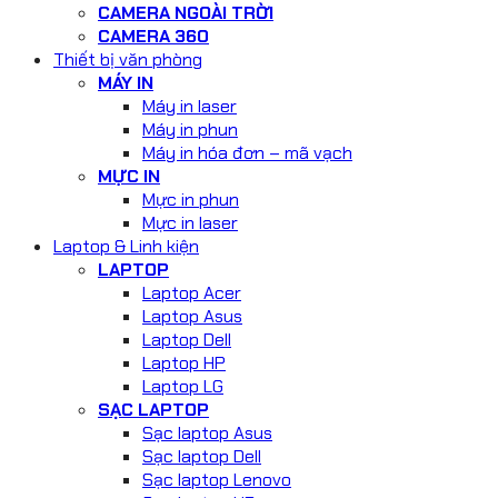
CAMERA NGOÀI TRỜI
CAMERA 360
Thiết bị văn phòng
MÁY IN
Máy in laser
Máy in phun
Máy in hóa đơn – mã vạch
MỰC IN
Mực in phun
Mực in laser
Laptop & Linh kiện
LAPTOP
Laptop Acer
Laptop Asus
Laptop Dell
Laptop HP
Laptop LG
SẠC LAPTOP
Sạc laptop Asus
Sạc laptop Dell
Sạc laptop Lenovo