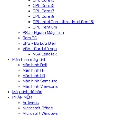
CPU Core i3
CPU Core i5
CPU Core i7
CPU Core i9
CPU Intel Core Ultra (Intel Gen 15)
CPU Pentium
PSU - Nguồn Máy Tính
Ram PC
UPS - Bộ Lưu Điện
VGA - Card đồ họa
VGA Leadtek
Màn hình máy tính
Màn hình Dell
Màn hình HP
Màn hình LG
Màn hình Samsung
Màn hình Viewsonic
Máy tính để bàn
PHẦN MỀM
Antivirus
Microsoft Office
Microsoft Windows