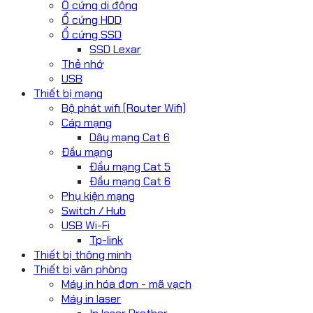
Ổ cứng di động
Ổ cứng HDD
Ổ cứng SSD
SSD Lexar
Thẻ nhớ
USB
Thiết bị mạng
Bộ phát wifi (Router Wifi)
Cáp mạng
Dây mạng Cat 6
Đầu mạng
Đầu mạng Cat 5
Đầu mạng Cat 6
Phụ kiện mạng
Switch / Hub
USB Wi-Fi
Tp-link
Thiết bị thông minh
Thiết bị văn phòng
Máy in hóa đơn - mã vạch
Máy in laser