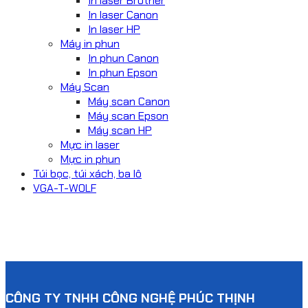
In laser Brother
In laser Canon
In laser HP
Máy in phun
In phun Canon
In phun Epson
Máy Scan
Máy scan Canon
Máy scan Epson
Máy scan HP
Mực in laser
Mực in phun
Túi bọc, túi xách, ba lô
VGA-T-WOLF
CÔNG TY TNHH CÔNG NGHỆ PHÚC THỊNH