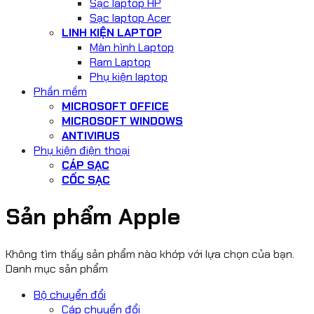
Sạc laptop HP
Sạc laptop Acer
LINH KIỆN LAPTOP
Màn hình Laptop
Ram Laptop
Phụ kiện laptop
Phần mềm
MICROSOFT OFFICE
MICROSOFT WINDOWS
ANTIVIRUS
Phụ kiện điện thoại
CÁP SẠC
CỐC SẠC
Sản phẩm Apple
Không tìm thấy sản phẩm nào khớp với lựa chọn của bạn.
Danh mục sản phẩm
Bộ chuyển đổi
Cáp chuyển đổi