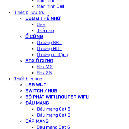
Màn hình HP
Màn hình Dell
Thiết bị lưu trữ
USB & THẺ NHỚ
USB
Thẻ nhớ
Ổ CỨNG
Ổ cứng SSD
Ổ cứng HDD
Ổ cứng di động
BOX Ổ CỨNG
Box M.2
Box 2.5
Thiết bị mạng
USB WI-FI
SWITCH / HUB
BỘ PHÁT WIFI (ROUTER WIFI)
ĐẦU MẠNG
Đầu mạng Cat 5
Đầu mạng Cat 6
CÁP MẠNG
Dây mạng Cat 6