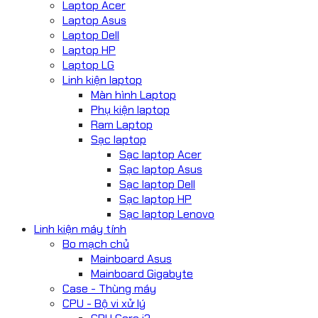
Laptop Acer
Laptop Asus
Laptop Dell
Laptop HP
Laptop LG
Linh kiện laptop
Màn hình Laptop
Phụ kiện laptop
Ram Laptop
Sạc laptop
Sạc laptop Acer
Sạc laptop Asus
Sạc laptop Dell
Sạc laptop HP
Sạc laptop Lenovo
Linh kiện máy tính
Bo mạch chủ
Mainboard Asus
Mainboard Gigabyte
Case - Thùng máy
CPU - Bộ vi xử lý