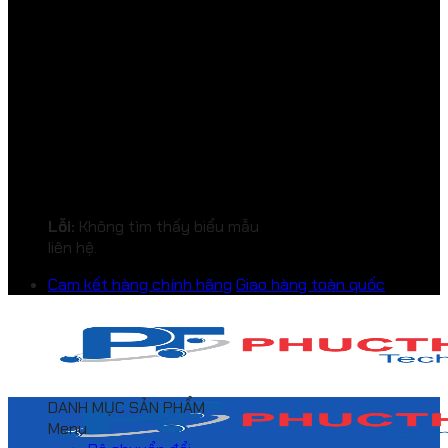
Lỗi:
Không tìm thấy biểu mẫu
liên hệ.
Cam kết hàng chính hãng
Giao hàng toàn quốc
DANH MỤC SẢN PHẨM
Menu