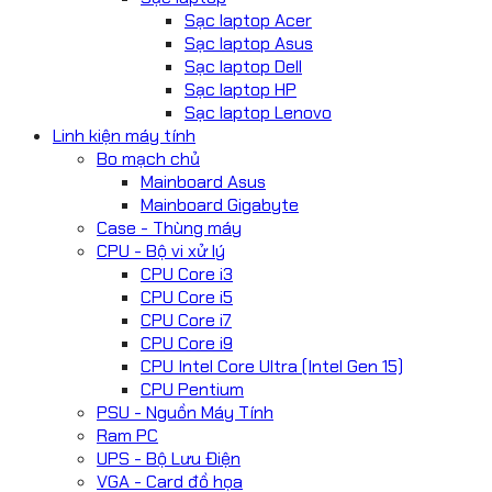
Sạc laptop Acer
Sạc laptop Asus
Sạc laptop Dell
Sạc laptop HP
Sạc laptop Lenovo
Linh kiện máy tính
Bo mạch chủ
Mainboard Asus
Mainboard Gigabyte
Case - Thùng máy
CPU - Bộ vi xử lý
CPU Core i3
CPU Core i5
CPU Core i7
CPU Core i9
CPU Intel Core Ultra (Intel Gen 15)
CPU Pentium
PSU - Nguồn Máy Tính
Ram PC
UPS - Bộ Lưu Điện
VGA - Card đồ họa