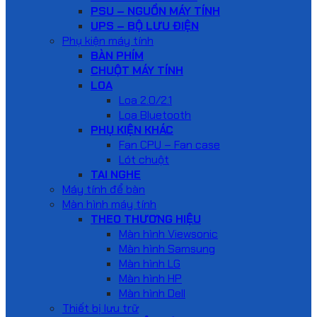
PSU – NGUỒN MÁY TÍNH
UPS – BỘ LƯU ĐIỆN
Phụ kiện máy tính
BÀN PHÍM
CHUỘT MÁY TÍNH
LOA
Loa 2.0/2.1
Loa Bluetooth
PHỤ KIỆN KHÁC
Fan CPU – Fan case
Lót chuột
TAI NGHE
Máy tính để bàn
Màn hình máy tính
THEO THƯƠNG HIỆU
Màn hình Viewsonic
Màn hình Samsung
Màn hình LG
Màn hình HP
Màn hình Dell
Thiết bị lưu trữ