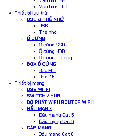
Màn hình HP
Màn hình Dell
Thiết bị lưu trữ
USB & THẺ NHỚ
USB
Thẻ nhớ
Ổ CỨNG
Ổ cứng SSD
Ổ cứng HDD
Ổ cứng di động
BOX Ổ CỨNG
Box M.2
Box 2.5
Thiết bị mạng
USB WI-FI
SWITCH / HUB
BỘ PHÁT WIFI (ROUTER WIFI)
ĐẦU MẠNG
Đầu mạng Cat 5
Đầu mạng Cat 6
CÁP MẠNG
Dây mạng Cat 6