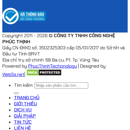
Copyright 2011 - 2026 ©
CÔNG TY TNHH CÔNG NGHỆ
PHÚC THỊNH
Giấy CN ĐKKD số: 3502325303 cấp 05/01/2017 do Sở KH và
Đầu tư Tỉnh BRVT
Địa chỉ trụ sở chính: 68 Ba cu, P.1, Tp. Vũng Tàu
Powered by
PhucThinhTechonology
| Designed by
Web5s.net
|
Tìm kiếm:
TRANG CHỦ
GIỚI THIỆU
DỊCH VỤ
GIẢI PHÁP
TIN TỨC
LIÊN HỆ