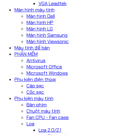
VGA Leadtek
Màn hình máy tính
Màn hình Dell
Màn hình HP
Màn hình LG
Màn hình Samsung
Màn hình Viewsonic
Máy tính để bàn
PHẦN MỀM
Antivirus
Microsoft Office
Microsoft Windows
Phụ kiện điện thoại
Cáp sạc
Cốc sạc
Phụ kiện máy tính
Bàn phím
Chuột máy tính
Fan CPU - Fan case
Loa
Loa 2.0/2.1