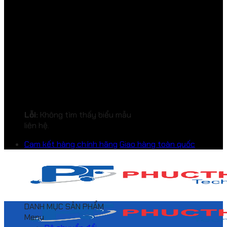
Lỗi:
Không tìm thấy biểu mẫu
liên hệ.
Cam kết hàng chính hãng
Giao hàng toàn quốc
DANH MỤC SẢN PHẨM
Menu