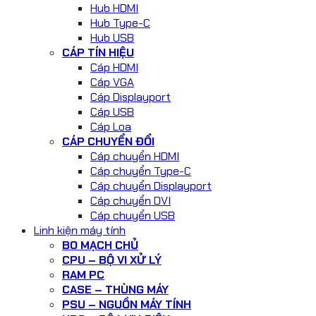
Hub HDMI
Hub Type-C
Hub USB
CÁP TÍN HIỆU
Cáp HDMI
Cáp VGA
Cáp Displayport
Cáp USB
Cáp Loa
CÁP CHUYỂN ĐỔI
Cáp chuyển HDMI
Cáp chuyển Type-C
Cáp chuyển Displayport
Cáp chuyển DVI
Cáp chuyển USB
Linh kiện máy tính
BO MẠCH CHỦ
CPU – BỘ VI XỬ LÝ
RAM PC
CASE – THÙNG MÁY
PSU – NGUỒN MÁY TÍNH