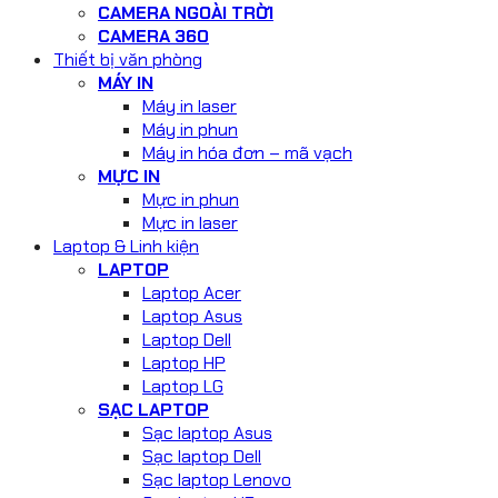
CAMERA NGOÀI TRỜI
CAMERA 360
Thiết bị văn phòng
MÁY IN
Máy in laser
Máy in phun
Máy in hóa đơn – mã vạch
MỰC IN
Mực in phun
Mực in laser
Laptop & Linh kiện
LAPTOP
Laptop Acer
Laptop Asus
Laptop Dell
Laptop HP
Laptop LG
SẠC LAPTOP
Sạc laptop Asus
Sạc laptop Dell
Sạc laptop Lenovo