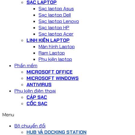
SẠC LAPTOP
Sạc laptop Asus
Sạc laptop Dell
Sạc laptop Lenovo
Sạc laptop HP
Sạc laptop Acer
LINH KIỆN LAPTOP
Màn hình Laptop
Ram Laptop
Phụ kiện laptop
Phần mềm
MICROSOFT OFFICE
MICROSOFT WINDOWS
ANTIVIRUS
Phụ kiện điện thoại
CÁP SẠC
CỐC SẠC
Menu
Bộ chuyển đổi
HUB VÀ DOCKING STATION