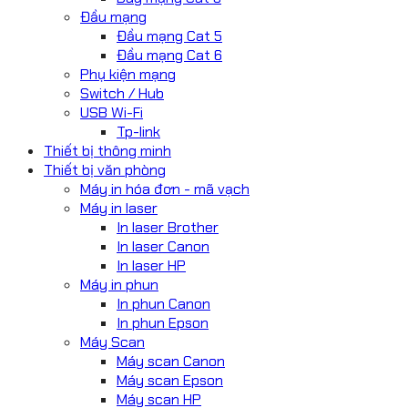
Đầu mạng
Đầu mạng Cat 5
Đầu mạng Cat 6
Phụ kiện mạng
Switch / Hub
USB Wi-Fi
Tp-link
Thiết bị thông minh
Thiết bị văn phòng
Máy in hóa đơn - mã vạch
Máy in laser
In laser Brother
In laser Canon
In laser HP
Máy in phun
In phun Canon
In phun Epson
Máy Scan
Máy scan Canon
Máy scan Epson
Máy scan HP