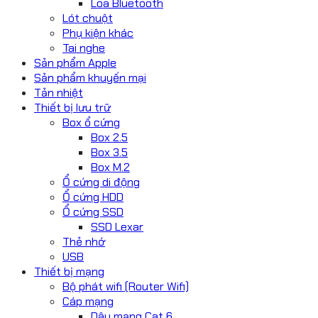
Loa Bluetooth
Lót chuột
Phụ kiện khác
Tai nghe
Sản phẩm Apple
Sản phẩm khuyến mại
Tản nhiệt
Thiết bị lưu trữ
Box ổ cứng
Box 2.5
Box 3.5
Box M.2
Ổ cứng di động
Ổ cứng HDD
Ổ cứng SSD
SSD Lexar
Thẻ nhớ
USB
Thiết bị mạng
Bộ phát wifi (Router Wifi)
Cáp mạng
Dây mạng Cat 6