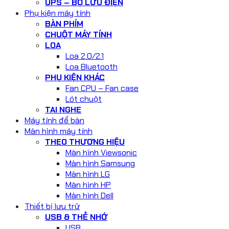
UPS – BỘ LƯU ĐIỆN
Phụ kiện máy tính
BÀN PHÍM
CHUỘT MÁY TÍNH
LOA
Loa 2.0/2.1
Loa Bluetooth
PHỤ KIỆN KHÁC
Fan CPU – Fan case
Lót chuột
TAI NGHE
Máy tính để bàn
Màn hình máy tính
THEO THƯƠNG HIỆU
Màn hình Viewsonic
Màn hình Samsung
Màn hình LG
Màn hình HP
Màn hình Dell
Thiết bị lưu trữ
USB & THẺ NHỚ
USB