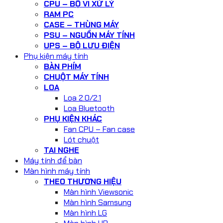
CPU – BỘ VI XỬ LÝ
RAM PC
CASE – THÙNG MÁY
PSU – NGUỒN MÁY TÍNH
UPS – BỘ LƯU ĐIỆN
Phụ kiện máy tính
BÀN PHÍM
CHUỘT MÁY TÍNH
LOA
Loa 2.0/2.1
Loa Bluetooth
PHỤ KIỆN KHÁC
Fan CPU – Fan case
Lót chuột
TAI NGHE
Máy tính để bàn
Màn hình máy tính
THEO THƯƠNG HIỆU
Màn hình Viewsonic
Màn hình Samsung
Màn hình LG