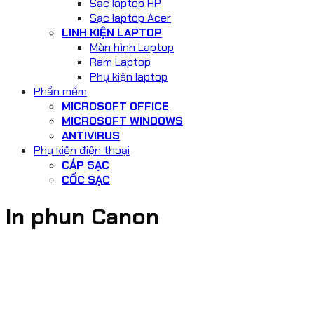
Sạc laptop HP
Sạc laptop Acer
LINH KIỆN LAPTOP
Màn hình Laptop
Ram Laptop
Phụ kiện laptop
Phần mềm
MICROSOFT OFFICE
MICROSOFT WINDOWS
ANTIVIRUS
Phụ kiện điện thoại
CÁP SẠC
CỐC SẠC
In phun Canon