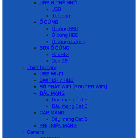
USB & THẺ NHỚ
USB
Thẻ nhớ
Ổ CỨNG
Ổ cứng SSD
Ổ cứng HDD
Ổ cứng di động
BOX Ổ CỨNG
Box M.2
Box 2.5
Thiết bị mạng
USB WI-FI
SWITCH / HUB
BỘ PHÁT WIFI (ROUTER WIFI)
ĐẦU MẠNG
Đầu mạng Cat 5
Đầu mạng Cat 6
CÁP MẠNG
Dây mạng Cat 6
PHỤ KIỆN MẠNG
Camera