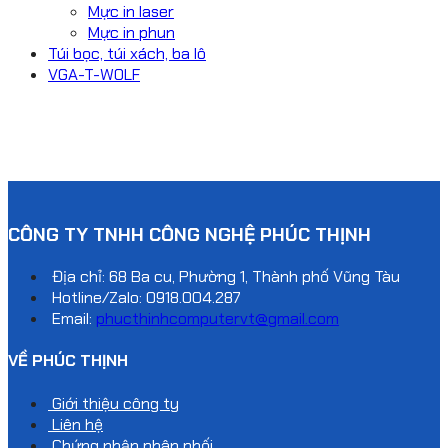
Mực in laser
Mực in phun
Túi bọc, túi xách, ba lô
VGA-T-WOLF
CÔNG TY TNHH CÔNG NGHỆ PHÚC THỊNH
Địa chỉ: 68 Ba cu, Phường 1, Thành phố Vũng Tàu
Hotline/Zalo:
0918.004.287
Email:
phucthinhcomputervt@gmail.com
VỀ PHÚC THỊNH
Giới thiệu công ty
Liên hệ
Chứng nhận phân phối