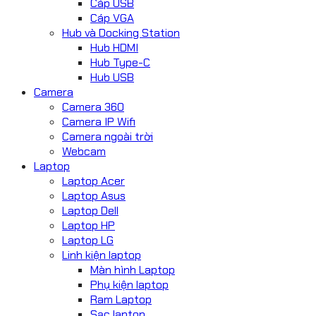
Cáp USB
Cáp VGA
Hub và Docking Station
Hub HDMI
Hub Type-C
Hub USB
Camera
Camera 360
Camera IP Wifi
Camera ngoài trời
Webcam
Laptop
Laptop Acer
Laptop Asus
Laptop Dell
Laptop HP
Laptop LG
Linh kiện laptop
Màn hình Laptop
Phụ kiện laptop
Ram Laptop
Sạc laptop