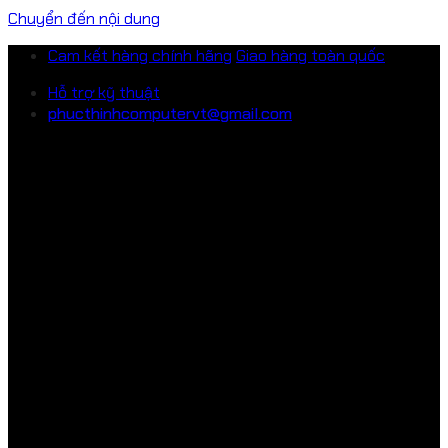
Chuyển đến nội dung
Cam kết hàng chính hãng
Giao hàng toàn quốc
Hỗ trợ kỹ thuật
phucthinhcomputervt@gmail.com