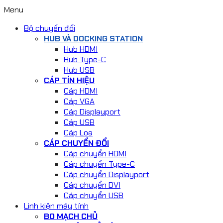
Menu
Bộ chuyển đổi
HUB VÀ DOCKING STATION
Hub HDMI
Hub Type-C
Hub USB
CÁP TÍN HIỆU
Cáp HDMI
Cáp VGA
Cáp Displayport
Cáp USB
Cáp Loa
CÁP CHUYỂN ĐỔI
Cáp chuyển HDMI
Cáp chuyển Type-C
Cáp chuyển Displayport
Cáp chuyển DVI
Cáp chuyển USB
Linh kiện máy tính
BO MẠCH CHỦ