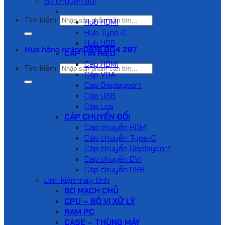
Bộ chuyển đổi
HUB VÀ DOCKING STATION
Tìm kiếm:
Hub HDMI
Hub Type-C
Hub USB
Mua hàng online
0918 004 287
CÁP TÍN HIỆU
Cáp HDMI
Tìm kiếm:
Cáp VGA
Cáp Displayport
Cáp USB
Cáp Loa
CÁP CHUYỂN ĐỔI
Cáp chuyển HDMI
Cáp chuyển Type-C
Cáp chuyển Displayport
Cáp chuyển DVI
Cáp chuyển USB
Linh kiện máy tính
BO MẠCH CHỦ
CPU – BỘ VI XỬ LÝ
RAM PC
CASE – THÙNG MÁY