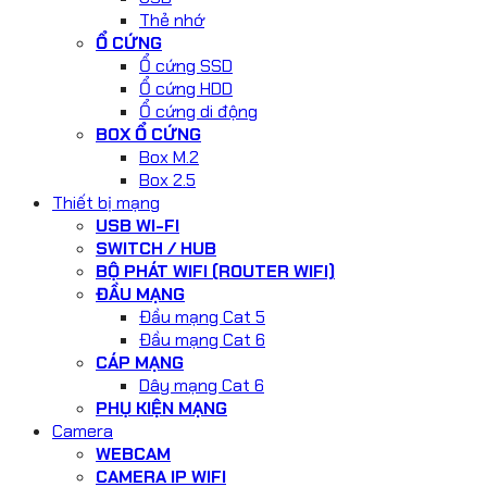
Thẻ nhớ
Ổ CỨNG
Ổ cứng SSD
Ổ cứng HDD
Ổ cứng di động
BOX Ổ CỨNG
Box M.2
Box 2.5
Thiết bị mạng
USB WI-FI
SWITCH / HUB
BỘ PHÁT WIFI (ROUTER WIFI)
ĐẦU MẠNG
Đầu mạng Cat 5
Đầu mạng Cat 6
CÁP MẠNG
Dây mạng Cat 6
PHỤ KIỆN MẠNG
Camera
WEBCAM
CAMERA IP WIFI