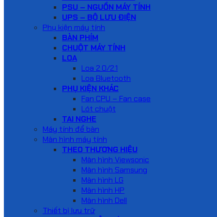
PSU – NGUỒN MÁY TÍNH
UPS – BỘ LƯU ĐIỆN
Phụ kiện máy tính
BÀN PHÍM
CHUỘT MÁY TÍNH
LOA
Loa 2.0/2.1
Loa Bluetooth
PHỤ KIỆN KHÁC
Fan CPU – Fan case
Lót chuột
TAI NGHE
Máy tính để bàn
Màn hình máy tính
THEO THƯƠNG HIỆU
Màn hình Viewsonic
Màn hình Samsung
Màn hình LG
Màn hình HP
Màn hình Dell
Thiết bị lưu trữ