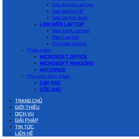
Sạc laptop Lenovo
Sạc laptop HP
Sạc laptop Acer
LINH KIỆN LAPTOP
Màn hình Laptop
Ram Laptop
Phụ kiện laptop
Phần mềm
MICROSOFT OFFICE
MICROSOFT WINDOWS
ANTIVIRUS
Phụ kiện điện thoại
CÁP SẠC
CỐC SẠC
TRANG CHỦ
GIỚI THIỆU
DỊCH VỤ
GIẢI PHÁP
TIN TỨC
LIÊN HỆ