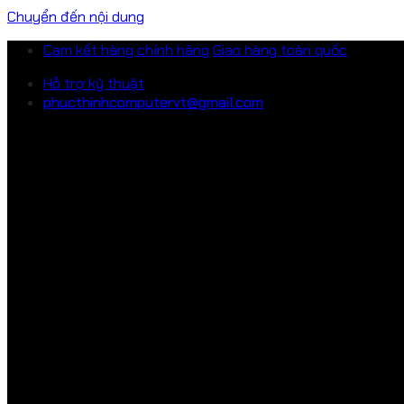
Chuyển đến nội dung
Cam kết hàng chính hãng
Giao hàng toàn quốc
Hỗ trợ kỹ thuật
phucthinhcomputervt@gmail.com