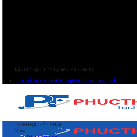
Lỗi:
Không tìm thấy biểu mẫu liên hệ.
Cam kết hàng chính hãng
Giao hàng toàn quốc
DANH MỤC SẢN PHẨM
Menu