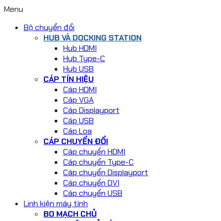
Menu
Bộ chuyển đổi
HUB VÀ DOCKING STATION
Hub HDMI
Hub Type-C
Hub USB
CÁP TÍN HIỆU
Cáp HDMI
Cáp VGA
Cáp Displayport
Cáp USB
Cáp Loa
CÁP CHUYỂN ĐỔI
Cáp chuyển HDMI
Cáp chuyển Type-C
Cáp chuyển Displayport
Cáp chuyển DVI
Cáp chuyển USB
Linh kiện máy tính
BO MẠCH CHỦ