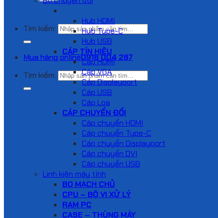
Bộ chuyển đổi
HUB VÀ DOCKING STATION
Hub HDMI
Tìm kiếm:
Hub Type-C
Hub USB
CÁP TÍN HIỆU
Mua hàng online
0918 004 287
Cáp HDMI
Cáp VGA
Tìm kiếm:
Cáp Displayport
Cáp USB
Cáp Loa
CÁP CHUYỂN ĐỔI
Cáp chuyển HDMI
Cáp chuyển Type-C
Cáp chuyển Displayport
Cáp chuyển DVI
Cáp chuyển USB
Linh kiện máy tính
BO MẠCH CHỦ
CPU – BỘ VI XỬ LÝ
RAM PC
CASE – THÙNG MÁY