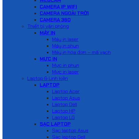
WEBCAM
CAMERA IP WIFI
CAMERA NGOÀI TRỜI
CAMERA 360
Thiết bị văn phòng
MÁY IN
Máy in laser
Máy in phun
Máy in hóa đơn – mã vạch
MỰC IN
Mực in phun
Mực in laser
Laptop & Linh kiện
LAPTOP
Laptop Acer
Laptop Asus
Laptop Dell
Laptop HP
Laptop LG
SẠC LAPTOP
Sạc laptop Asus
Sạc laptop Dell