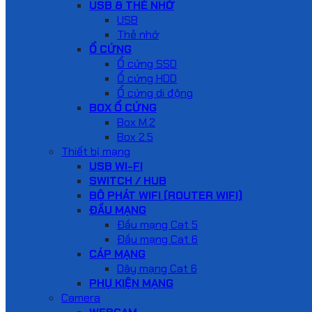
USB & THẺ NHỚ
USB
Thẻ nhớ
Ổ CỨNG
Ổ cứng SSD
Ổ cứng HDD
Ổ cứng di động
BOX Ổ CỨNG
Box M.2
Box 2.5
Thiết bị mạng
USB WI-FI
SWITCH / HUB
BỘ PHÁT WIFI (ROUTER WIFI)
ĐẦU MẠNG
Đầu mạng Cat 5
Đầu mạng Cat 6
CÁP MẠNG
Dây mạng Cat 6
PHỤ KIỆN MẠNG
Camera