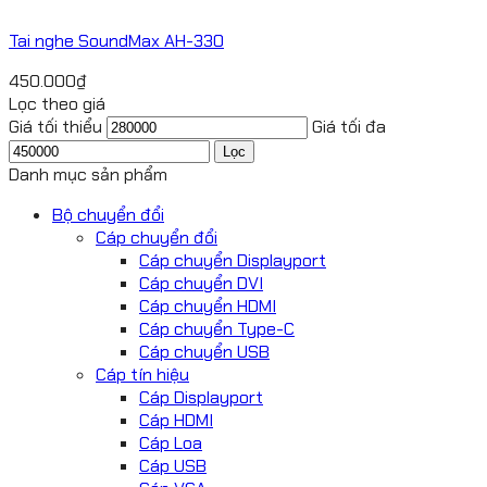
Tai nghe SoundMax AH-330
450.000
₫
Lọc theo giá
Giá tối thiểu
Giá tối đa
Lọc
Danh mục sản phẩm
Bộ chuyển đổi
Cáp chuyển đổi
Cáp chuyển Displayport
Cáp chuyển DVI
Cáp chuyển HDMI
Cáp chuyển Type-C
Cáp chuyển USB
Cáp tín hiệu
Cáp Displayport
Cáp HDMI
Cáp Loa
Cáp USB