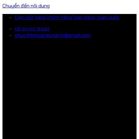
Chuyển đến nội dung
Cam kết hàng chính hãng
Giao hàng toàn quốc
Hỗ trợ kỹ thuật
phucthinhcomputervt@gmail.com