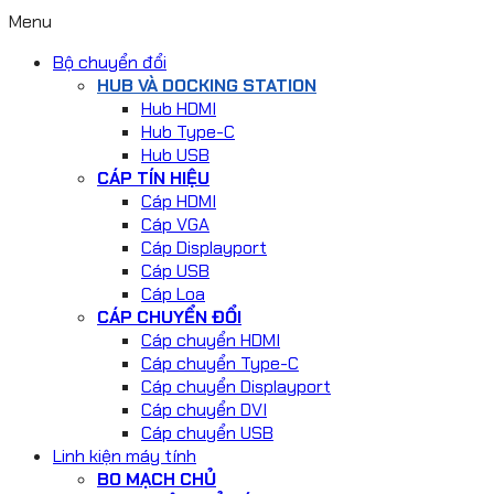
Menu
Bộ chuyển đổi
HUB VÀ DOCKING STATION
Hub HDMI
Hub Type-C
Hub USB
CÁP TÍN HIỆU
Cáp HDMI
Cáp VGA
Cáp Displayport
Cáp USB
Cáp Loa
CÁP CHUYỂN ĐỔI
Cáp chuyển HDMI
Cáp chuyển Type-C
Cáp chuyển Displayport
Cáp chuyển DVI
Cáp chuyển USB
Linh kiện máy tính
BO MẠCH CHỦ