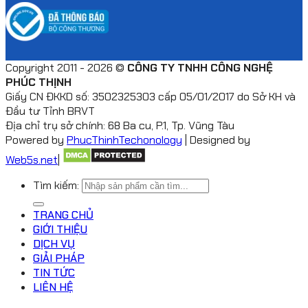
Copyright 2011 - 2026 ©
CÔNG TY TNHH CÔNG NGHỆ
PHÚC THỊNH
Giấy CN ĐKKD số: 3502325303 cấp 05/01/2017 do Sở KH và
Đầu tư Tỉnh BRVT
Địa chỉ trụ sở chính: 68 Ba cu, P.1, Tp. Vũng Tàu
Powered by
PhucThinhTechonology
| Designed by
Web5s.net
|
Tìm kiếm:
TRANG CHỦ
GIỚI THIỆU
DỊCH VỤ
GIẢI PHÁP
TIN TỨC
LIÊN HỆ