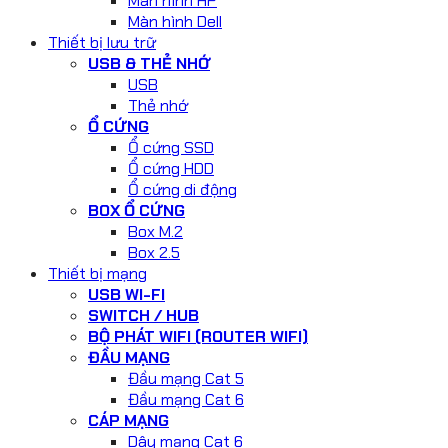
Màn hình HP
Màn hình Dell
Thiết bị lưu trữ
USB & THẺ NHỚ
USB
Thẻ nhớ
Ổ CỨNG
Ổ cứng SSD
Ổ cứng HDD
Ổ cứng di động
BOX Ổ CỨNG
Box M.2
Box 2.5
Thiết bị mạng
USB WI-FI
SWITCH / HUB
BỘ PHÁT WIFI (ROUTER WIFI)
ĐẦU MẠNG
Đầu mạng Cat 5
Đầu mạng Cat 6
CÁP MẠNG
Dây mạng Cat 6