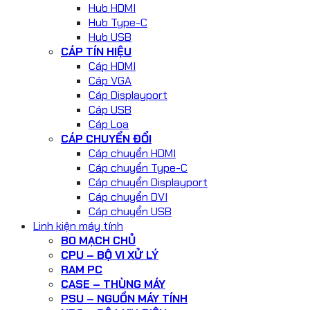
Hub HDMI
Hub Type-C
Hub USB
CÁP TÍN HIỆU
Cáp HDMI
Cáp VGA
Cáp Displayport
Cáp USB
Cáp Loa
CÁP CHUYỂN ĐỔI
Cáp chuyển HDMI
Cáp chuyển Type-C
Cáp chuyển Displayport
Cáp chuyển DVI
Cáp chuyển USB
Linh kiện máy tính
BO MẠCH CHỦ
CPU – BỘ VI XỬ LÝ
RAM PC
CASE – THÙNG MÁY
PSU – NGUỒN MÁY TÍNH