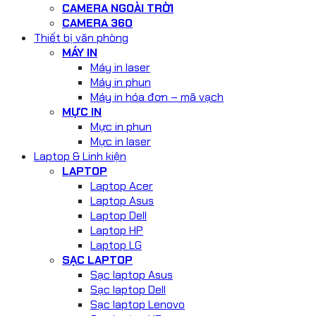
CAMERA NGOÀI TRỜI
CAMERA 360
Thiết bị văn phòng
MÁY IN
Máy in laser
Máy in phun
Máy in hóa đơn – mã vạch
MỰC IN
Mực in phun
Mực in laser
Laptop & Linh kiện
LAPTOP
Laptop Acer
Laptop Asus
Laptop Dell
Laptop HP
Laptop LG
SẠC LAPTOP
Sạc laptop Asus
Sạc laptop Dell
Sạc laptop Lenovo