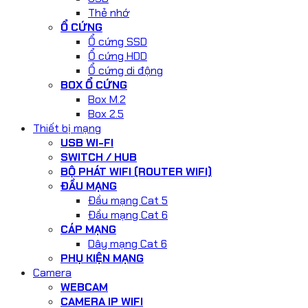
Thẻ nhớ
Ổ CỨNG
Ổ cứng SSD
Ổ cứng HDD
Ổ cứng di động
BOX Ổ CỨNG
Box M.2
Box 2.5
Thiết bị mạng
USB WI-FI
SWITCH / HUB
BỘ PHÁT WIFI (ROUTER WIFI)
ĐẦU MẠNG
Đầu mạng Cat 5
Đầu mạng Cat 6
CÁP MẠNG
Dây mạng Cat 6
PHỤ KIỆN MẠNG
Camera
WEBCAM
CAMERA IP WIFI