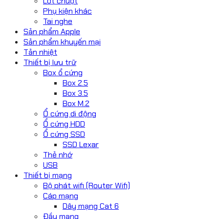
Lót chuột
Phụ kiện khác
Tai nghe
Sản phẩm Apple
Sản phẩm khuyến mại
Tản nhiệt
Thiết bị lưu trữ
Box ổ cứng
Box 2.5
Box 3.5
Box M.2
Ổ cứng di động
Ổ cứng HDD
Ổ cứng SSD
SSD Lexar
Thẻ nhớ
USB
Thiết bị mạng
Bộ phát wifi (Router Wifi)
Cáp mạng
Dây mạng Cat 6
Đầu mạng