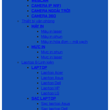
WEBCAM
CAMERA IP WIFI
CAMERA NGOÀI TRỜI
CAMERA 360
Thiết bị văn phòng
MÁY IN
Máy in laser
Máy in phun
Máy in hóa đơn – mã vạch
MỰC IN
Mực in phun
Mực in laser
Laptop & Linh kiện
LAPTOP
Laptop Acer
Laptop Asus
Laptop Dell
Laptop HP
Laptop LG
SẠC LAPTOP
Sạc laptop Asus
Sạc laptop Dell