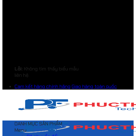
Lỗi:
Không tìm thấy biểu mẫu
liên hệ.
Cam kết hàng chính hãng
Giao hàng toàn quốc
DANH MỤC SẢN PHẨM
Menu