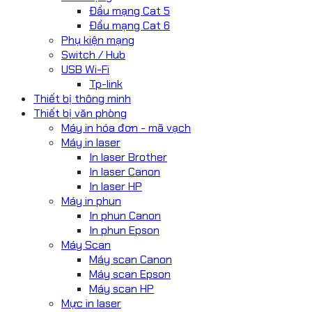
Đầu mạng Cat 5
Đầu mạng Cat 6
Phụ kiện mạng
Switch / Hub
USB Wi-Fi
Tp-link
Thiết bị thông minh
Thiết bị văn phòng
Máy in hóa đơn - mã vạch
Máy in laser
In laser Brother
In laser Canon
In laser HP
Máy in phun
In phun Canon
In phun Epson
Máy Scan
Máy scan Canon
Máy scan Epson
Máy scan HP
Mực in laser