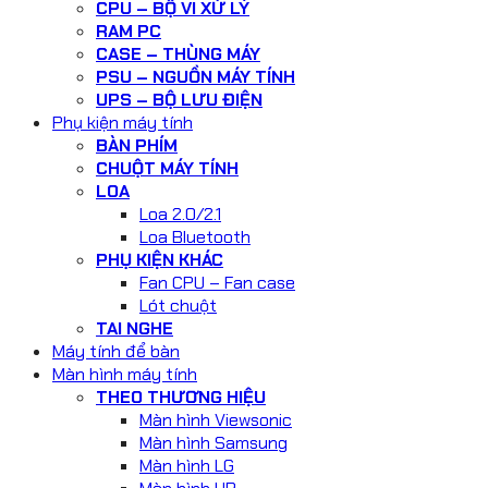
CPU – BỘ VI XỬ LÝ
RAM PC
CASE – THÙNG MÁY
PSU – NGUỒN MÁY TÍNH
UPS – BỘ LƯU ĐIỆN
Phụ kiện máy tính
BÀN PHÍM
CHUỘT MÁY TÍNH
LOA
Loa 2.0/2.1
Loa Bluetooth
PHỤ KIỆN KHÁC
Fan CPU – Fan case
Lót chuột
TAI NGHE
Máy tính để bàn
Màn hình máy tính
THEO THƯƠNG HIỆU
Màn hình Viewsonic
Màn hình Samsung
Màn hình LG