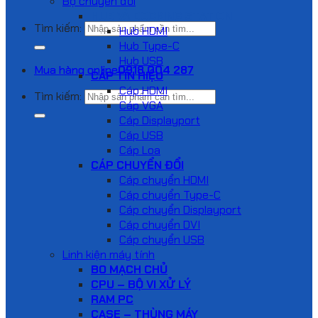
Bộ chuyển đổi
HUB VÀ DOCKING STATION
Tìm kiếm:
Hub HDMI
Hub Type-C
Hub USB
Mua hàng online
0918 004 287
CÁP TÍN HIỆU
Cáp HDMI
Tìm kiếm:
Cáp VGA
Cáp Displayport
Cáp USB
Cáp Loa
CÁP CHUYỂN ĐỔI
Cáp chuyển HDMI
Cáp chuyển Type-C
Cáp chuyển Displayport
Cáp chuyển DVI
Cáp chuyển USB
Linh kiện máy tính
BO MẠCH CHỦ
CPU – BỘ VI XỬ LÝ
RAM PC
CASE – THÙNG MÁY