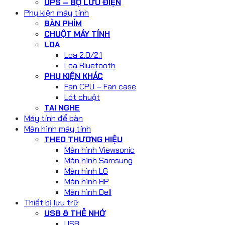
UPS – BỘ LƯU ĐIỆN
Phụ kiện máy tính
BÀN PHÍM
CHUỘT MÁY TÍNH
LOA
Loa 2.0/2.1
Loa Bluetooth
PHỤ KIỆN KHÁC
Fan CPU – Fan case
Lót chuột
TAI NGHE
Máy tính để bàn
Màn hình máy tính
THEO THƯƠNG HIỆU
Màn hình Viewsonic
Màn hình Samsung
Màn hình LG
Màn hình HP
Màn hình Dell
Thiết bị lưu trữ
USB & THẺ NHỚ
USB