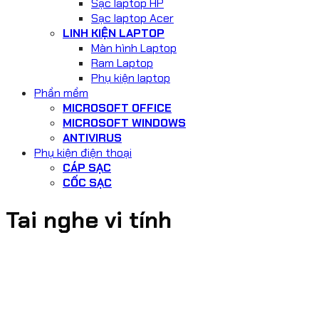
Sạc laptop HP
Sạc laptop Acer
LINH KIỆN LAPTOP
Màn hình Laptop
Ram Laptop
Phụ kiện laptop
Phần mềm
MICROSOFT OFFICE
MICROSOFT WINDOWS
ANTIVIRUS
Phụ kiện điện thoại
CÁP SẠC
CỐC SẠC
Tai nghe vi tính