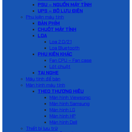
PSU – NGUỒN MÁY TÍNH
UPS – BỘ LƯU ĐIỆN
Phụ kiện máy tính
BÀN PHÍM
CHUỘT MÁY TÍNH
LOA
Loa 2.0/2.1
Loa Bluetooth
PHỤ KIỆN KHÁC
Fan CPU – Fan case
Lót chuột
TAI NGHE
Máy tính để bàn
Màn hình máy tính
THEO THƯƠNG HIỆU
Màn hình Viewsonic
Màn hình Samsung
Màn hình LG
Màn hình HP
Màn hình Dell
Thiết bị lưu trữ