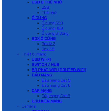
USB & THẺ NHỚ
USB
Thẻ nhớ
Ổ CỨNG
Ổ cứng SSD
Ổ cứng HDD
Ổ cứng di động
BOX Ổ CỨNG
Box M.2
Box 2.5
Thiết bị mạng
USB WI-FI
SWITCH / HUB
BỘ PHÁT WIFI (ROUTER WIFI)
ĐẦU MẠNG
Đầu mạng Cat 5
Đầu mạng Cat 6
CÁP MẠNG
Dây mạng Cat 6
PHỤ KIỆN MẠNG
Camera