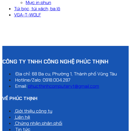
Mực in phun
Túi bọc, túi xách, ba lô
VGA-T-WOLF
CÔNG TY TNHH CÔNG NGHỆ PHÚC THỊNH
Địa chỉ: 68 Ba cu, Phường 1, Thành phố Vũng Tàu
Hotline/Zalo:
0918.004.287
Email:
phucthinhcomputervt@gmail.com
VỀ PHÚC THỊNH
Giới thiệu công ty
Liên hệ
Chứng nhận phân phối
Tin tức