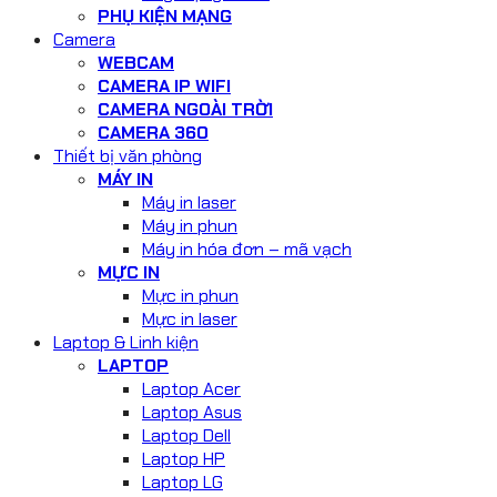
PHỤ KIỆN MẠNG
Camera
WEBCAM
CAMERA IP WIFI
CAMERA NGOÀI TRỜI
CAMERA 360
Thiết bị văn phòng
MÁY IN
Máy in laser
Máy in phun
Máy in hóa đơn – mã vạch
MỰC IN
Mực in phun
Mực in laser
Laptop & Linh kiện
LAPTOP
Laptop Acer
Laptop Asus
Laptop Dell
Laptop HP
Laptop LG