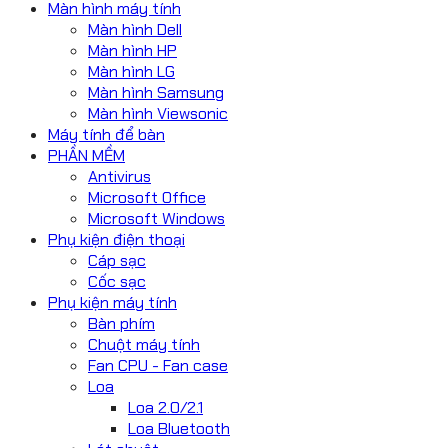
Màn hình máy tính
Màn hình Dell
Màn hình HP
Màn hình LG
Màn hình Samsung
Màn hình Viewsonic
Máy tính để bàn
PHẦN MỀM
Antivirus
Microsoft Office
Microsoft Windows
Phụ kiện điện thoại
Cáp sạc
Cốc sạc
Phụ kiện máy tính
Bàn phím
Chuột máy tính
Fan CPU - Fan case
Loa
Loa 2.0/2.1
Loa Bluetooth