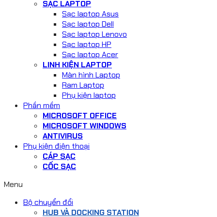
SẠC LAPTOP
Sạc laptop Asus
Sạc laptop Dell
Sạc laptop Lenovo
Sạc laptop HP
Sạc laptop Acer
LINH KIỆN LAPTOP
Màn hình Laptop
Ram Laptop
Phụ kiện laptop
Phần mềm
MICROSOFT OFFICE
MICROSOFT WINDOWS
ANTIVIRUS
Phụ kiện điện thoại
CÁP SẠC
CỐC SẠC
Menu
Bộ chuyển đổi
HUB VÀ DOCKING STATION