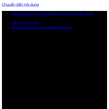
Chuyển đến nội dung
Cam kết hàng chính hãng
Giao hàng toàn quốc
Hỗ trợ kỹ thuật
phucthinhcomputervt@gmail.com