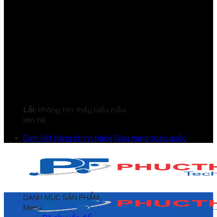
Lỗi:
Không tìm thấy biểu mẫu
liên hệ.
Cam kết hàng chính hãng
Giao hàng toàn quốc
DANH MỤC SẢN PHẨM
Menu