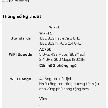
0/5
(0 Reviews)
Thông số kỹ thuật
WI-FI
Wi-Fi 5
Standards
IEEE 802.11ac/n/a 5 GHz
IEEE 802.11n/b/g 2.4 GHz
AC750
WiFi Speeds
5 GHz: 433 Mbps (802.11ac)
2.4 GHz: 300 Mbps (802.11n)
Căn hộ 2 phòng ngủ
4× Ăng ten cố định
WiFi Range
Nhiều ăng ten tăng cường tín hiệu
cho vùng phủ sóng rộng hơn
Vừa