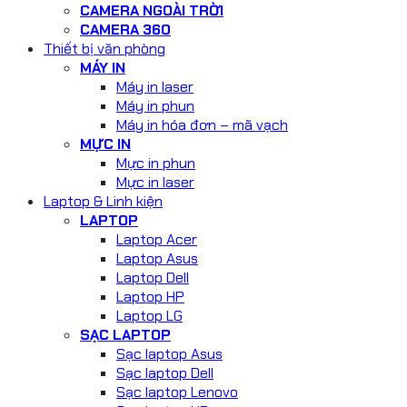
CAMERA NGOÀI TRỜI
CAMERA 360
Thiết bị văn phòng
MÁY IN
Máy in laser
Máy in phun
Máy in hóa đơn – mã vạch
MỰC IN
Mực in phun
Mực in laser
Laptop & Linh kiện
LAPTOP
Laptop Acer
Laptop Asus
Laptop Dell
Laptop HP
Laptop LG
SẠC LAPTOP
Sạc laptop Asus
Sạc laptop Dell
Sạc laptop Lenovo