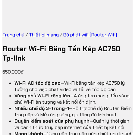
Trang chủ
/
Thiết bị mạng
/
Bộ phát wifi (Router Wifi)
Router Wi-Fi Băng Tần Kép AC750
Tp-link
650.000
₫
Wi-Fi AC tốc độ cao
—Wi-Fi băng tần kép AC750 lý
tưởng cho việc phát video và tải về tốc độ cao.
Vùng phủ Wi-Fi rộng lớn
—4 ăng ten mang đến vùng
phủ Wi-Fi ấn tượng và kết nối ổn định.
Nhiều chế độ 3-trong-1
—Hỗ trợ chế độ Router, Điểm
truy cập và Mở rộng sóng, gia tăng độ linh hoạt.
Quyền kiểm soát của phụ huynh
—Quản lý thời gian
và cách thức truy cập internet của thiết bị kết nối.
Mạng khách
—Cung cấp truy cập riêng biệt cho khách