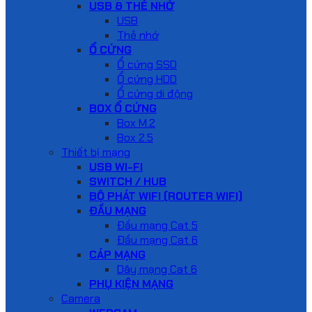
USB & THẺ NHỚ
USB
Thẻ nhớ
Ổ CỨNG
Ổ cứng SSD
Ổ cứng HDD
Ổ cứng di động
BOX Ổ CỨNG
Box M.2
Box 2.5
Thiết bị mạng
USB WI-FI
SWITCH / HUB
BỘ PHÁT WIFI (ROUTER WIFI)
ĐẦU MẠNG
Đầu mạng Cat 5
Đầu mạng Cat 6
CÁP MẠNG
Dây mạng Cat 6
PHỤ KIỆN MẠNG
Camera