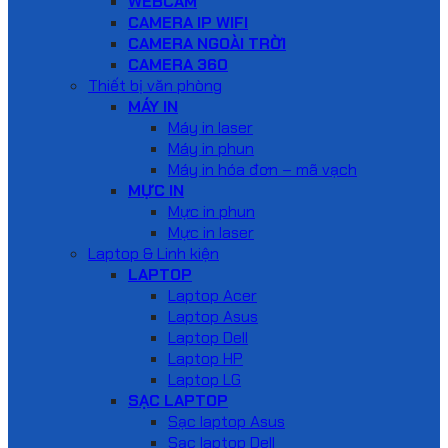
WEBCAM
CAMERA IP WIFI
CAMERA NGOÀI TRỜI
CAMERA 360
Thiết bị văn phòng
MÁY IN
Máy in laser
Máy in phun
Máy in hóa đơn – mã vạch
MỰC IN
Mực in phun
Mực in laser
Laptop & Linh kiện
LAPTOP
Laptop Acer
Laptop Asus
Laptop Dell
Laptop HP
Laptop LG
SẠC LAPTOP
Sạc laptop Asus
Sạc laptop Dell