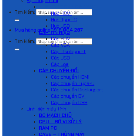
Bộ chuyển đổi
HUB VÀ DOCKING STATION
Tìm kiếm:
Hub HDMI
Hub Type-C
Hub USB
Mua hàng online
0918 004 287
CÁP TÍN HIỆU
Cáp HDMI
Tìm kiếm:
Cáp VGA
Cáp Displayport
Cáp USB
Cáp Loa
CÁP CHUYỂN ĐỔI
Cáp chuyển HDMI
Cáp chuyển Type-C
Cáp chuyển Displayport
Cáp chuyển DVI
Cáp chuyển USB
Linh kiện máy tính
BO MẠCH CHỦ
CPU – BỘ VI XỬ LÝ
RAM PC
CASE – THÙNG MÁY