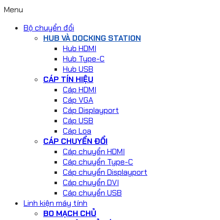
Menu
Bộ chuyển đổi
HUB VÀ DOCKING STATION
Hub HDMI
Hub Type-C
Hub USB
CÁP TÍN HIỆU
Cáp HDMI
Cáp VGA
Cáp Displayport
Cáp USB
Cáp Loa
CÁP CHUYỂN ĐỔI
Cáp chuyển HDMI
Cáp chuyển Type-C
Cáp chuyển Displayport
Cáp chuyển DVI
Cáp chuyển USB
Linh kiện máy tính
BO MẠCH CHỦ