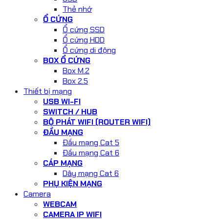
Thẻ nhớ
Ổ CỨNG
Ổ cứng SSD
Ổ cứng HDD
Ổ cứng di động
BOX Ổ CỨNG
Box M.2
Box 2.5
Thiết bị mạng
USB WI-FI
SWITCH / HUB
BỘ PHÁT WIFI (ROUTER WIFI)
ĐẦU MẠNG
Đầu mạng Cat 5
Đầu mạng Cat 6
CÁP MẠNG
Dây mạng Cat 6
PHỤ KIỆN MẠNG
Camera
WEBCAM
CAMERA IP WIFI