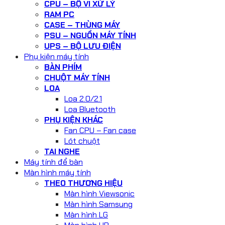
CPU – BỘ VI XỬ LÝ
RAM PC
CASE – THÙNG MÁY
PSU – NGUỒN MÁY TÍNH
UPS – BỘ LƯU ĐIỆN
Phụ kiện máy tính
BÀN PHÍM
CHUỘT MÁY TÍNH
LOA
Loa 2.0/2.1
Loa Bluetooth
PHỤ KIỆN KHÁC
Fan CPU – Fan case
Lót chuột
TAI NGHE
Máy tính để bàn
Màn hình máy tính
THEO THƯƠNG HIỆU
Màn hình Viewsonic
Màn hình Samsung
Màn hình LG