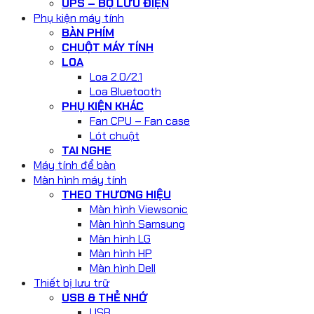
UPS – BỘ LƯU ĐIỆN
Phụ kiện máy tính
BÀN PHÍM
CHUỘT MÁY TÍNH
LOA
Loa 2.0/2.1
Loa Bluetooth
PHỤ KIỆN KHÁC
Fan CPU – Fan case
Lót chuột
TAI NGHE
Máy tính để bàn
Màn hình máy tính
THEO THƯƠNG HIỆU
Màn hình Viewsonic
Màn hình Samsung
Màn hình LG
Màn hình HP
Màn hình Dell
Thiết bị lưu trữ
USB & THẺ NHỚ
USB