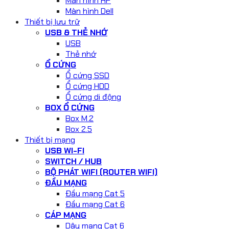
Màn hình HP
Màn hình Dell
Thiết bị lưu trữ
USB & THẺ NHỚ
USB
Thẻ nhớ
Ổ CỨNG
Ổ cứng SSD
Ổ cứng HDD
Ổ cứng di động
BOX Ổ CỨNG
Box M.2
Box 2.5
Thiết bị mạng
USB WI-FI
SWITCH / HUB
BỘ PHÁT WIFI (ROUTER WIFI)
ĐẦU MẠNG
Đầu mạng Cat 5
Đầu mạng Cat 6
CÁP MẠNG
Dây mạng Cat 6