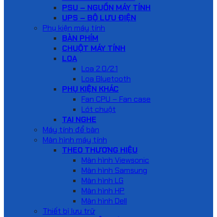
PSU – NGUỒN MÁY TÍNH
UPS – BỘ LƯU ĐIỆN
Phụ kiện máy tính
BÀN PHÍM
CHUỘT MÁY TÍNH
LOA
Loa 2.0/2.1
Loa Bluetooth
PHỤ KIỆN KHÁC
Fan CPU – Fan case
Lót chuột
TAI NGHE
Máy tính để bàn
Màn hình máy tính
THEO THƯƠNG HIỆU
Màn hình Viewsonic
Màn hình Samsung
Màn hình LG
Màn hình HP
Màn hình Dell
Thiết bị lưu trữ