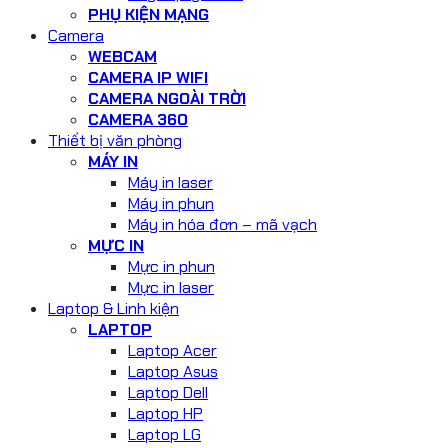
PHỤ KIỆN MẠNG
Camera
WEBCAM
CAMERA IP WIFI
CAMERA NGOÀI TRỜI
CAMERA 360
Thiết bị văn phòng
MÁY IN
Máy in laser
Máy in phun
Máy in hóa đơn – mã vạch
MỰC IN
Mực in phun
Mực in laser
Laptop & Linh kiện
LAPTOP
Laptop Acer
Laptop Asus
Laptop Dell
Laptop HP
Laptop LG