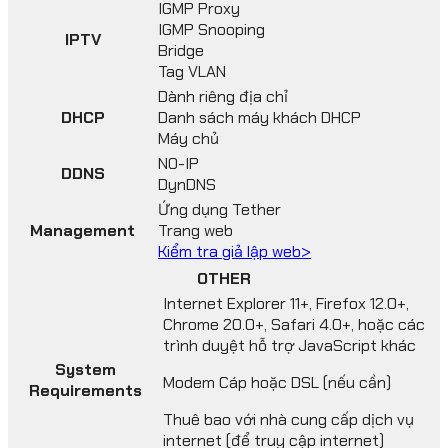
IGMP Proxy
IGMP Snooping
IPTV
Bridge
Tag VLAN
Dành riêng địa chỉ
DHCP
Danh sách máy khách DHCP
Máy chủ
NO-IP
DDNS
DynDNS
Ứng dụng Tether
Management
Trang web
Kiểm tra giả lập web>
OTHER
Internet Explorer 11+, Firefox 12.0+,
Chrome 20.0+, Safari 4.0+, hoặc các
trình duyệt hỗ trợ JavaScript khác
System
Modem Cáp hoặc DSL (nếu cần)
Requirements
Thuê bao với nhà cung cấp dịch vụ
internet (để truy cập internet)