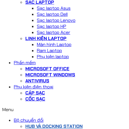
SẠC LAPTOP
Sạc laptop Asus
Sạc laptop Dell
Sạc laptop Lenovo
Sạc laptop HP
Sạc laptop Acer
LINH KIỆN LAPTOP
Màn hình Laptop
Ram Laptop
Phụ kiện laptop
Phần mềm
MICROSOFT OFFICE
MICROSOFT WINDOWS
ANTIVIRUS
Phụ kiện điện thoại
CÁP SẠC
CỐC SẠC
Menu
Bộ chuyển đổi
HUB VÀ DOCKING STATION