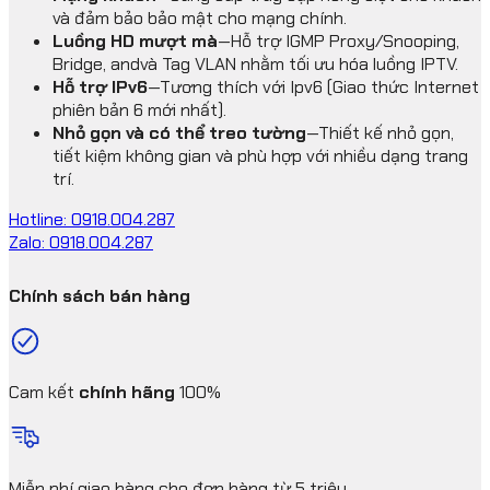
và đảm bảo bảo mật cho mạng chính.
Luồng HD mượt mà
—Hỗ trợ IGMP Proxy/Snooping,
Bridge, andvà Tag VLAN nhằm tối ưu hóa luồng IPTV.
Hỗ trợ IPv6
—Tương thích với Ipv6 (Giao thức Internet
phiên bản 6 mới nhất).
Nhỏ gọn và có thể treo tường
—Thiết kế nhỏ gọn,
tiết kiệm không gian và phù hợp với nhiều dạng trang
trí.
Hotline: 0918.004.287
Zalo: 0918.004.287
Chính sách bán hàng
Cam kết
chính hãng
100%
Miễn phí giao hàng cho đơn hàng từ 5 triệu