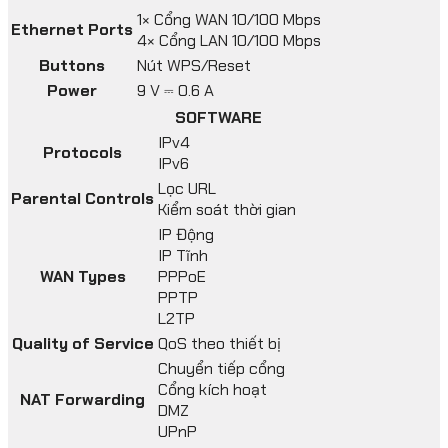
1× Cổng WAN 10/100 Mbps
Ethernet Ports
4× Cổng LAN 10/100 Mbps
Buttons
Nút WPS/Reset
Power
9 V ⎓ 0.6 A
SOFTWARE
IPv4
Protocols
IPv6
Lọc URL
Parental Controls
Kiểm soát thời gian
IP Động
IP Tĩnh
WAN Types
PPPoE
PPTP
L2TP
Quality of Service
QoS theo thiết bị
Chuyển tiếp cổng
Cổng kích hoạt
NAT Forwarding
DMZ
UPnP