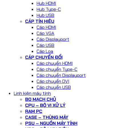
Hub HDMI
Hub Type-C
Hub USB
CÁP TÍN HIỆU
Cáp HDMI
Cáp VGA
Cáp Displayport
Cáp USB
Cáp Loa
CÁP CHUYỂN ĐỔI
Cáp chuyển HDMI
Cáp chuyển Type-C
Cáp chuyển Displayport
Cáp chuyển DVI
Cáp chuyển USB
Linh kiện máy tính
BO MẠCH CHỦ
CPU – BỘ VI XỬ LÝ
RAM PC
CASE – THÙNG MÁY
PSU – NGUỒN MÁY TÍNH