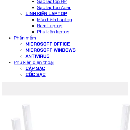
Sạc laptop HP
Sạc laptop Acer
LINH KIỆN LAPTOP
Màn hình Laptop
Ram Laptop
Phụ kiện laptop
Phần mềm
MICROSOFT OFFICE
MICROSOFT WINDOWS
ANTIVIRUS
Phụ kiện điện thoại
CÁP SẠC
CỐC SẠC