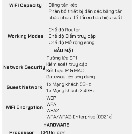
Băng tần kép
WiFi Capacity
Phân bổ thiết bị đến các băng tần
khác nhau để tối ưu hóa hiệu suất
Chế độ Router
Working Modes
Chế độ Điểm truy cập
Chế độ Mở rộng sóng
BẢO MẬT
Tường lửa SPI
Kiểm soát truy cập
Network Security
Kết hợp IP & MAC
Gateway lớp ứng dụng
1 x Mạng khách 5GHz
Guest Network
1 x Mạng khách 2.4GHz
WEP
WPA
WiFi Encryption
WPA2
WPA/WPA2-Enterprise (802.1x)
HARDWARE
Processor
CPU lõi đơn