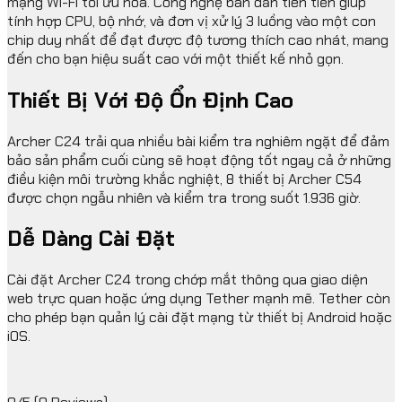
mạng Wi-Fi tối ưu hóa. Công nghệ bán dẫn tiên tiến giúp
tính hợp CPU, bộ nhớ, và đơn vị xử lý 3 luồng vào một con
chip duy nhất để đạt được độ tương thích cao nhát, mang
đến cho bạn hiệu suất cao với một thiết kế nhỏ gọn.
Thiết Bị Với Độ Ổn Định Cao
Archer C24 trải qua nhiều bài kiểm tra nghiêm ngặt để đảm
bảo sản phẩm cuối cùng sẽ hoạt động tốt ngay cả ở những
điều kiện môi trường khắc nghiệt, 8 thiết bị Archer C54
được chọn ngẫu nhiên và kiểm tra trong suốt 1.936 giờ.
Dễ Dàng Cài Đặt
Cài đặt Archer C24 trong chớp mắt thông qua giao diện
web trực quan hoặc ứng dụng Tether mạnh mẽ. Tether còn
cho phép bạn quản lý cài đặt mạng từ thiết bị Android hoặc
iOS.