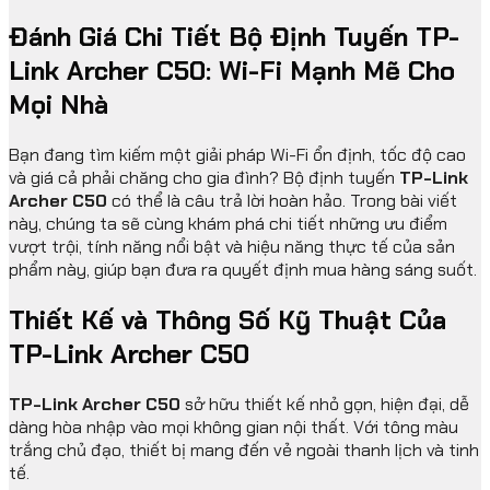
Đánh Giá Chi Tiết Bộ Định Tuyến TP-
Link Archer C50: Wi-Fi Mạnh Mẽ Cho
Mọi Nhà
Bạn đang tìm kiếm một giải pháp Wi-Fi ổn định, tốc độ cao
và giá cả phải chăng cho gia đình? Bộ định tuyến
TP-Link
Archer C50
có thể là câu trả lời hoàn hảo. Trong bài viết
này, chúng ta sẽ cùng khám phá chi tiết những ưu điểm
vượt trội, tính năng nổi bật và hiệu năng thực tế của sản
phẩm này, giúp bạn đưa ra quyết định mua hàng sáng suốt.
Thiết Kế và Thông Số Kỹ Thuật Của
TP-Link Archer C50
TP-Link Archer C50
sở hữu thiết kế nhỏ gọn, hiện đại, dễ
dàng hòa nhập vào mọi không gian nội thất. Với tông màu
trắng chủ đạo, thiết bị mang đến vẻ ngoài thanh lịch và tinh
tế.