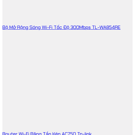
Bộ Mở Rộng Sóng Wi-Fi Tốc Độ 300Mbps TL-WA854RE
Router Wi-Fi Băng Tần Kép AC750 Tp-link