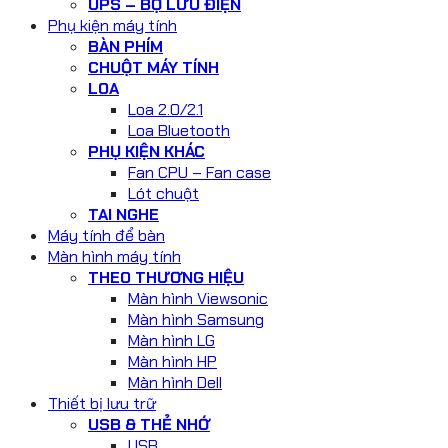
UPS – BỘ LƯU ĐIỆN
Phụ kiện máy tính
BÀN PHÍM
CHUỘT MÁY TÍNH
LOA
Loa 2.0/2.1
Loa Bluetooth
PHỤ KIỆN KHÁC
Fan CPU – Fan case
Lót chuột
TAI NGHE
Máy tính để bàn
Màn hình máy tính
THEO THƯƠNG HIỆU
Màn hình Viewsonic
Màn hình Samsung
Màn hình LG
Màn hình HP
Màn hình Dell
Thiết bị lưu trữ
USB & THẺ NHỚ
USB