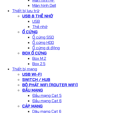
Màn hình HP
Màn hình Dell
Thiết bị lưu trữ
USB & THẺ NHỚ
USB
Thẻ nhớ
Ổ CỨNG
Ổ cứng SSD
Ổ cứng HDD
Ổ cứng di động
BOX Ổ CỨNG
Box M.2
Box 2.5
Thiết bị mạng
USB WI-FI
SWITCH / HUB
BỘ PHÁT WIFI (ROUTER WIFI)
ĐẦU MẠNG
Đầu mạng Cat 5
Đầu mạng Cat 6
CÁP MẠNG
Dây mạng Cat 6