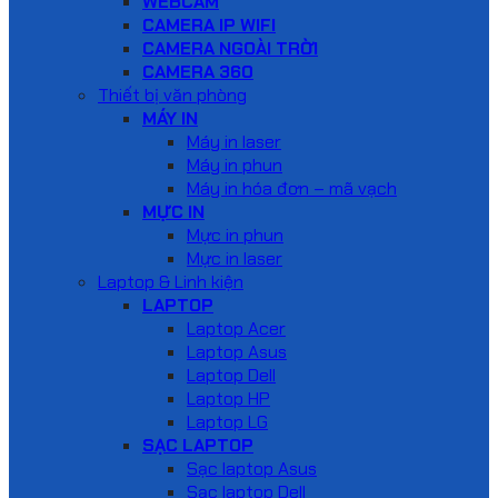
WEBCAM
CAMERA IP WIFI
CAMERA NGOÀI TRỜI
CAMERA 360
Thiết bị văn phòng
MÁY IN
Máy in laser
Máy in phun
Máy in hóa đơn – mã vạch
MỰC IN
Mực in phun
Mực in laser
Laptop & Linh kiện
LAPTOP
Laptop Acer
Laptop Asus
Laptop Dell
Laptop HP
Laptop LG
SẠC LAPTOP
Sạc laptop Asus
Sạc laptop Dell