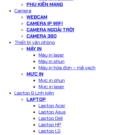
PHỤ KIỆN MẠNG
Camera
WEBCAM
CAMERA IP WIFI
CAMERA NGOÀI TRỜI
CAMERA 360
Thiết bị văn phòng
MÁY IN
Máy in laser
Máy in phun
Máy in hóa đơn – mã vạch
MỰC IN
Mực in phun
Mực in laser
Laptop & Linh kiện
LAPTOP
Laptop Acer
Laptop Asus
Laptop Dell
Laptop HP
Laptop LG