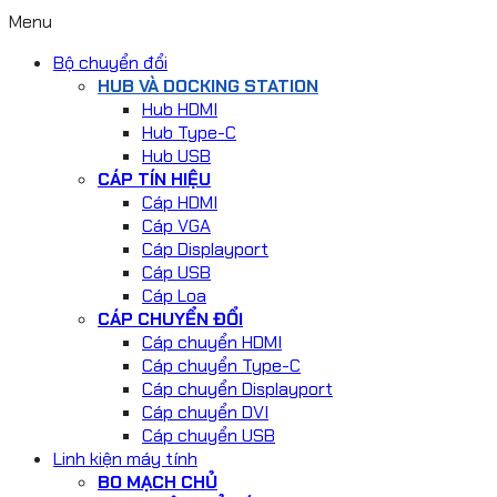
Menu
Bộ chuyển đổi
HUB VÀ DOCKING STATION
Hub HDMI
Hub Type-C
Hub USB
CÁP TÍN HIỆU
Cáp HDMI
Cáp VGA
Cáp Displayport
Cáp USB
Cáp Loa
CÁP CHUYỂN ĐỔI
Cáp chuyển HDMI
Cáp chuyển Type-C
Cáp chuyển Displayport
Cáp chuyển DVI
Cáp chuyển USB
Linh kiện máy tính
BO MẠCH CHỦ