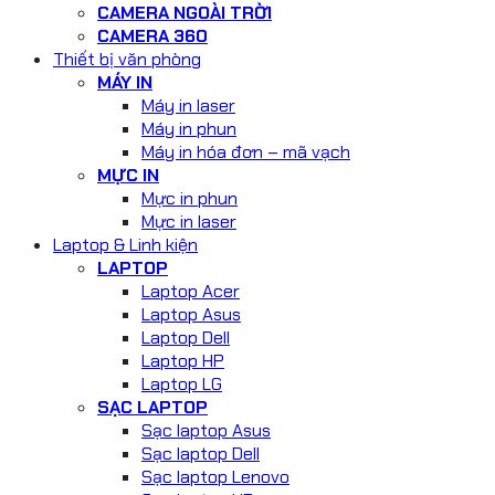
CAMERA NGOÀI TRỜI
CAMERA 360
Thiết bị văn phòng
MÁY IN
Máy in laser
Máy in phun
Máy in hóa đơn – mã vạch
MỰC IN
Mực in phun
Mực in laser
Laptop & Linh kiện
LAPTOP
Laptop Acer
Laptop Asus
Laptop Dell
Laptop HP
Laptop LG
SẠC LAPTOP
Sạc laptop Asus
Sạc laptop Dell
Sạc laptop Lenovo