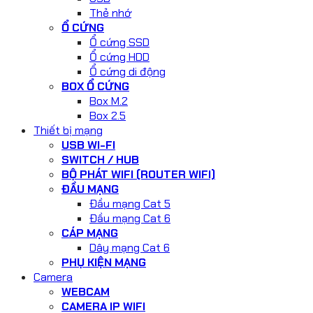
Thẻ nhớ
Ổ CỨNG
Ổ cứng SSD
Ổ cứng HDD
Ổ cứng di động
BOX Ổ CỨNG
Box M.2
Box 2.5
Thiết bị mạng
USB WI-FI
SWITCH / HUB
BỘ PHÁT WIFI (ROUTER WIFI)
ĐẦU MẠNG
Đầu mạng Cat 5
Đầu mạng Cat 6
CÁP MẠNG
Dây mạng Cat 6
PHỤ KIỆN MẠNG
Camera
WEBCAM
CAMERA IP WIFI