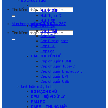
Bộ chuyển đổi
HUB VÀ DOCKING STATION
Tìm kiếm:
Hub HDMI
Hub Type-C
Hub USB
Mua hàng online
0918 004 287
CÁP TÍN HIỆU
Cáp HDMI
Tìm kiếm:
Cáp VGA
Cáp Displayport
Cáp USB
Cáp Loa
CÁP CHUYỂN ĐỔI
Cáp chuyển HDMI
Cáp chuyển Type-C
Cáp chuyển Displayport
Cáp chuyển DVI
Cáp chuyển USB
Linh kiện máy tính
BO MẠCH CHỦ
CPU – BỘ VI XỬ LÝ
RAM PC
CASE – THÙNG MÁY