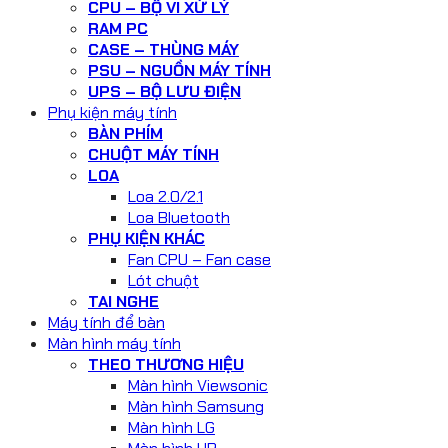
CPU – BỘ VI XỬ LÝ
RAM PC
CASE – THÙNG MÁY
PSU – NGUỒN MÁY TÍNH
UPS – BỘ LƯU ĐIỆN
Phụ kiện máy tính
BÀN PHÍM
CHUỘT MÁY TÍNH
LOA
Loa 2.0/2.1
Loa Bluetooth
PHỤ KIỆN KHÁC
Fan CPU – Fan case
Lót chuột
TAI NGHE
Máy tính để bàn
Màn hình máy tính
THEO THƯƠNG HIỆU
Màn hình Viewsonic
Màn hình Samsung
Màn hình LG