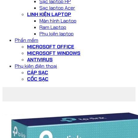
Sạc laptop HP
Sạc laptop Acer
LINH KIỆN LAPTOP
Màn hình Laptop
Ram Laptop
Phụ kiện laptop
Phần mềm
MICROSOFT OFFICE
MICROSOFT WINDOWS
ANTIVIRUS
Phụ kiện điện thoại
CÁP SẠC
CỐC SẠC