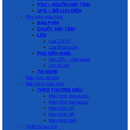
PSU – NGUỒN MÁY TÍNH
UPS – BỘ LƯU ĐIỆN
Phụ kiện máy tính
BÀN PHÍM
CHUỘT MÁY TÍNH
LOA
Loa 2.0/2.1
Loa Bluetooth
PHỤ KIỆN KHÁC
Fan CPU – Fan case
Lót chuột
TAI NGHE
Máy tính để bàn
Màn hình máy tính
THEO THƯƠNG HIỆU
Màn hình Viewsonic
Màn hình Samsung
Màn hình LG
Màn hình HP
Màn hình Dell
Thiết bị lưu trữ