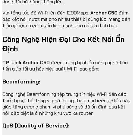
dụng đòi hỏi băng thông lớn.
Với tổng tốc độ Wi-Fi lên đến 1200Mbps,
Archer C50
đảm
bảo kết nối mượt mà cho nhiều thiết bị cùng lúc, mang đến
trải nghiệm trực tuyến liền mạch cho cả gia đình bạn.
Công Nghệ Hiện Đại Cho Kết Nối Ổn
Định
TP-Link Archer C50
được trang bị nhiều công nghệ tiên
tiến giúp tối ưu hóa hiệu suất Wi-Fi, bao gồm:
Beamforming:
Công nghệ Beamforming tập trung tín hiệu Wi-Fi đến các
thiết bị cụ thể, thay vì phát sóng theo mọi hướng. Điều này
giúp tăng cường phạm vi phủ sóng và độ ổn định của kết
nối, đặc biệt là ở những khu vực xa router.
QoS (Quality of Service):