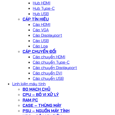
Hub HDMI
Hub Type-C
Hub USB
CÁP TÍN HIỆU
Cáp HDMI
Cáp VGA
Cáp Displayport
Cáp USB
Cáp Loa
CÁP CHUYỂN ĐỔI
Cáp chuyển HDMI
Cáp chuyển Type-C
Cáp chuyển Displayport
Cáp chuyển DVI
Cáp chuyển USB
Linh kiện máy tính
BO MẠCH CHỦ
CPU – BỘ VI XỬ LÝ
RAM PC
CASE – THÙNG MÁY
PSU – NGUỒN MÁY TÍNH