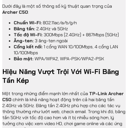
Dưới đây là một số thông số kỹ thuật quan trọng của
Archer C50
:
Chuẩn Wi-Fi:
802.11ac/a/b/g/n
Băng tần:
2.4GHz và 5GHz
Tốc độ Wi-Fi:
300Mbps (2.4GHz) + 867Mbps (5GHz)
Ăng-ten:
3 ăng-ten ngoài
Cổng kết nối:
1 cổng WAN 10/100Mbps, 4 cổng LAN
10/100Mbps
Bảo mật:
WPA/WPA2, WPA-PSK/WPA2-PSK
Hiệu Năng Vượt Trội Với Wi-Fi Băng
Tần Kép
Một trong những điểm mạnh lớn nhất của
TP-Link Archer
C50
chính là khả năng hoạt động trên cả hai băng tần
2.4GHz và 5GHz. Băng tần 2.4GHz phù hợp cho các tác vụ
thông thường như lướt web, check email. Trong khi đó, băng
tần 5GHz với tốc độ cao hơn và ít bị nhiễu sóng hơn, lý
tưởng cho việc xem video HD, chơi game online và các ứng