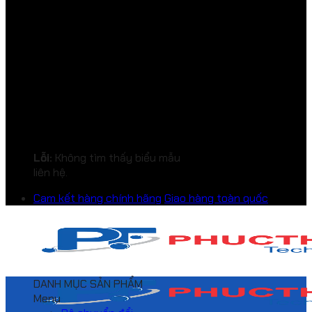
Lỗi:
Không tìm thấy biểu mẫu
liên hệ.
Cam kết hàng chính hãng
Giao hàng toàn quốc
DANH MỤC SẢN PHẨM
Menu