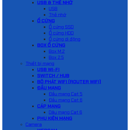
USB & THẺ NHỚ
USB
Thẻ nhớ
Ổ CỨNG
Ổ cứng SSD
Ổ cứng HDD
Ổ cứng di động
BOX Ổ CỨNG
Box M.2
Box 2.5
Thiết bị mạng
USB WI-FI
SWITCH / HUB
BỘ PHÁT WIFI (ROUTER WIFI)
ĐẦU MẠNG
Đầu mạng Cat 5
Đầu mạng Cat 6
CÁP MẠNG
Dây mạng Cat 6
PHỤ KIỆN MẠNG
Camera