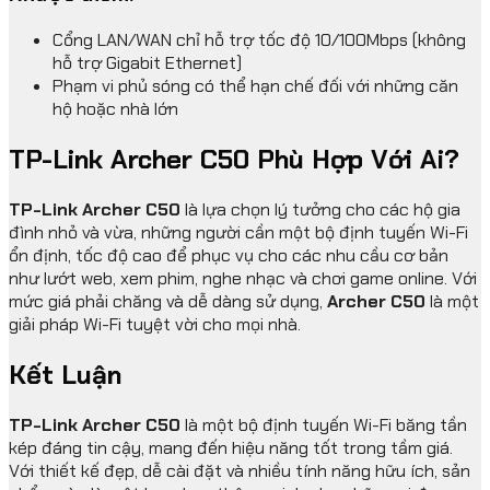
Cổng LAN/WAN chỉ hỗ trợ tốc độ 10/100Mbps (không
hỗ trợ Gigabit Ethernet)
Phạm vi phủ sóng có thể hạn chế đối với những căn
hộ hoặc nhà lớn
TP-Link Archer C50 Phù Hợp Với Ai?
TP-Link Archer C50
là lựa chọn lý tưởng cho các hộ gia
đình nhỏ và vừa, những người cần một bộ định tuyến Wi-Fi
ổn định, tốc độ cao để phục vụ cho các nhu cầu cơ bản
như lướt web, xem phim, nghe nhạc và chơi game online. Với
mức giá phải chăng và dễ dàng sử dụng,
Archer C50
là một
giải pháp Wi-Fi tuyệt vời cho mọi nhà.
Kết Luận
TP-Link Archer C50
là một bộ định tuyến Wi-Fi băng tần
kép đáng tin cậy, mang đến hiệu năng tốt trong tầm giá.
Với thiết kế đẹp, dễ cài đặt và nhiều tính năng hữu ích, sản