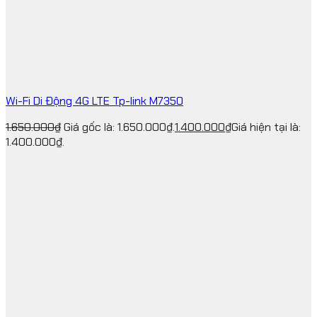
Wi-Fi Di Động 4G LTE Tp-link M7350
1.650.000
₫
Giá gốc là: 1.650.000₫.
1.400.000
₫
Giá hiện tại là:
1.400.000₫.