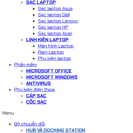
SẠC LAPTOP
Sạc laptop Asus
Sạc laptop Dell
Sạc laptop Lenovo
Sạc laptop HP
Sạc laptop Acer
LINH KIỆN LAPTOP
Màn hình Laptop
Ram Laptop
Phụ kiện laptop
Phần mềm
MICROSOFT OFFICE
MICROSOFT WINDOWS
ANTIVIRUS
Phụ kiện điện thoại
CÁP SẠC
CỐC SẠC
Menu
Bộ chuyển đổi
HUB VÀ DOCKING STATION