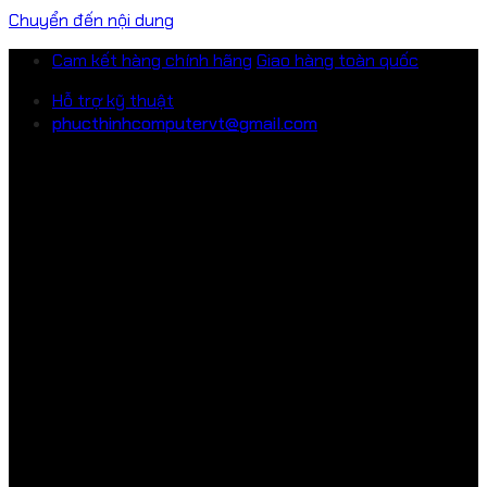
Chuyển đến nội dung
Cam kết hàng chính hãng
Giao hàng toàn quốc
Hỗ trợ kỹ thuật
phucthinhcomputervt@gmail.com