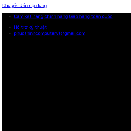
Chuyển đến nội dung
Cam kết hàng chính hãng
Giao hàng toàn quốc
Hỗ trợ kỹ thuật
phucthinhcomputervt@gmail.com