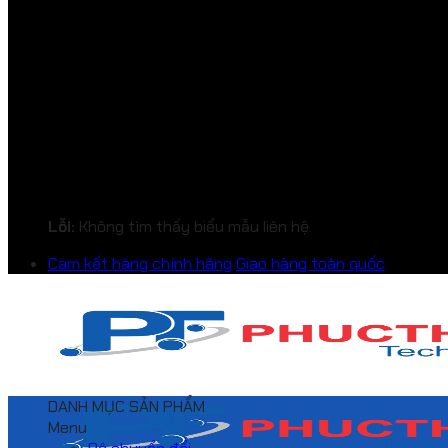
Lỗi:
Không tìm thấy biểu mẫu liên hệ.
Cam kết hàng chính hãng
Giao hàng toàn quốc
DANH MỤC SẢN PHẨM
Menu