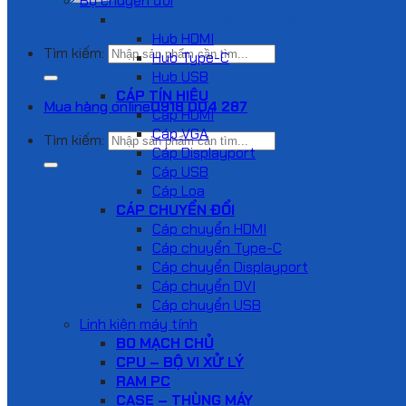
Bộ chuyển đổi
HUB VÀ DOCKING STATION
Hub HDMI
Tìm kiếm:
Hub Type-C
Hub USB
CÁP TÍN HIỆU
Mua hàng online
0918 004 287
Cáp HDMI
Cáp VGA
Tìm kiếm:
Cáp Displayport
Cáp USB
Cáp Loa
CÁP CHUYỂN ĐỔI
Cáp chuyển HDMI
Cáp chuyển Type-C
Cáp chuyển Displayport
Cáp chuyển DVI
Cáp chuyển USB
Linh kiện máy tính
BO MẠCH CHỦ
CPU – BỘ VI XỬ LÝ
RAM PC
CASE – THÙNG MÁY