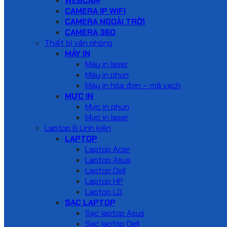
WEBCAM
CAMERA IP WIFI
CAMERA NGOÀI TRỜI
CAMERA 360
Thiết bị văn phòng
MÁY IN
Máy in laser
Máy in phun
Máy in hóa đơn – mã vạch
MỰC IN
Mực in phun
Mực in laser
Laptop & Linh kiện
LAPTOP
Laptop Acer
Laptop Asus
Laptop Dell
Laptop HP
Laptop LG
SẠC LAPTOP
Sạc laptop Asus
Sạc laptop Dell