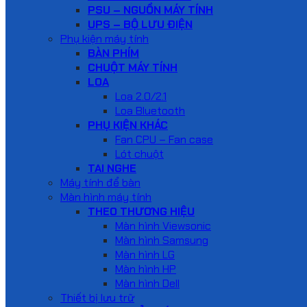
PSU – NGUỒN MÁY TÍNH
UPS – BỘ LƯU ĐIỆN
Phụ kiện máy tính
BÀN PHÍM
CHUỘT MÁY TÍNH
LOA
Loa 2.0/2.1
Loa Bluetooth
PHỤ KIỆN KHÁC
Fan CPU – Fan case
Lót chuột
TAI NGHE
Máy tính để bàn
Màn hình máy tính
THEO THƯƠNG HIỆU
Màn hình Viewsonic
Màn hình Samsung
Màn hình LG
Màn hình HP
Màn hình Dell
Thiết bị lưu trữ