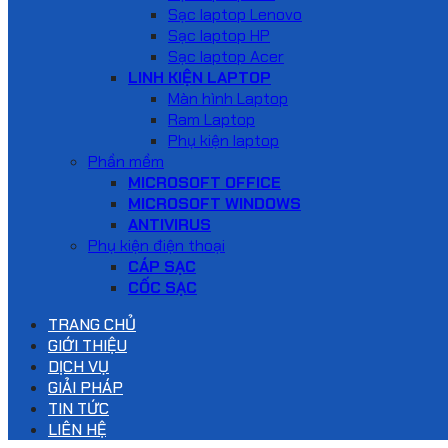
Sạc laptop Lenovo
Sạc laptop HP
Sạc laptop Acer
LINH KIỆN LAPTOP
Màn hình Laptop
Ram Laptop
Phụ kiện laptop
Phần mềm
MICROSOFT OFFICE
MICROSOFT WINDOWS
ANTIVIRUS
Phụ kiện điện thoại
CÁP SẠC
CỐC SẠC
TRANG CHỦ
GIỚI THIỆU
DỊCH VỤ
GIẢI PHÁP
TIN TỨC
LIÊN HỆ