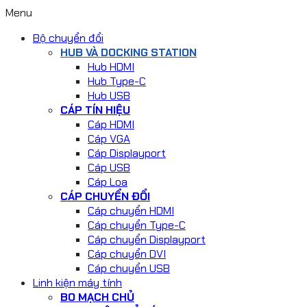
Menu
Bộ chuyển đổi
HUB VÀ DOCKING STATION
Hub HDMI
Hub Type-C
Hub USB
CÁP TÍN HIỆU
Cáp HDMI
Cáp VGA
Cáp Displayport
Cáp USB
Cáp Loa
CÁP CHUYỂN ĐỔI
Cáp chuyển HDMI
Cáp chuyển Type-C
Cáp chuyển Displayport
Cáp chuyển DVI
Cáp chuyển USB
Linh kiện máy tính
BO MẠCH CHỦ