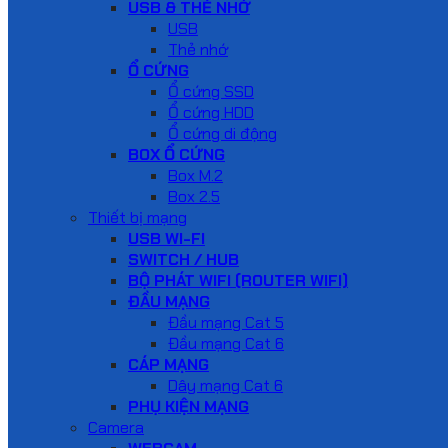
USB & THẺ NHỚ
USB
Thẻ nhớ
Ổ CỨNG
Ổ cứng SSD
Ổ cứng HDD
Ổ cứng di động
BOX Ổ CỨNG
Box M.2
Box 2.5
Thiết bị mạng
USB WI-FI
SWITCH / HUB
BỘ PHÁT WIFI (ROUTER WIFI)
ĐẦU MẠNG
Đầu mạng Cat 5
Đầu mạng Cat 6
CÁP MẠNG
Dây mạng Cat 6
PHỤ KIỆN MẠNG
Camera