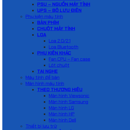
PSU – NGUỒN MÁY TÍNH
UPS – BỘ LƯU ĐIỆN
Phụ kiện máy tính
BÀN PHÍM
CHUỘT MÁY TÍNH
LOA
Loa 2.0/2.1
Loa Bluetooth
PHỤ KIỆN KHÁC
Fan CPU – Fan case
Lót chuột
TAI NGHE
Máy tính để bàn
Màn hình máy tính
THEO THƯƠNG HIỆU
Màn hình Viewsonic
Màn hình Samsung
Màn hình LG
Màn hình HP
Màn hình Dell
Thiết bị lưu trữ