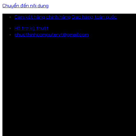
Chuyển đến nội dung
Cam kết hàng chính hãng
Giao hàng toàn quốc
Hỗ trợ kỹ thuật
phucthinhcomputervt@gmail.com