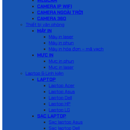
WEBCAM
CAMERA IP WIFI
CAMERA NGOÀI TRỜI
CAMERA 360
Thiết bị văn phòng
MÁY IN
Máy in laser
Máy in phun
Máy in hóa đơn – mã vạch
MỰC IN
Mực in phun
Mực in laser
Laptop & Linh kiện
LAPTOP
Laptop Acer
Laptop Asus
Laptop Dell
Laptop HP
Laptop LG
SẠC LAPTOP
Sạc laptop Asus
Sạc laptop Dell