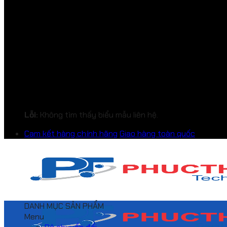
Lỗi:
Không tìm thấy biểu mẫu liên hệ.
Cam kết hàng chính hãng
Giao hàng toàn quốc
DANH MỤC SẢN PHẨM
Menu