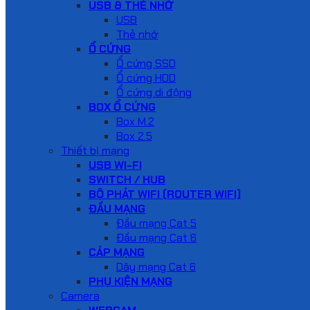
USB & THẺ NHỚ
USB
Thẻ nhớ
Ổ CỨNG
Ổ cứng SSD
Ổ cứng HDD
Ổ cứng di động
BOX Ổ CỨNG
Box M.2
Box 2.5
Thiết bị mạng
USB WI-FI
SWITCH / HUB
BỘ PHÁT WIFI (ROUTER WIFI)
ĐẦU MẠNG
Đầu mạng Cat 5
Đầu mạng Cat 6
CÁP MẠNG
Dây mạng Cat 6
PHỤ KIỆN MẠNG
Camera