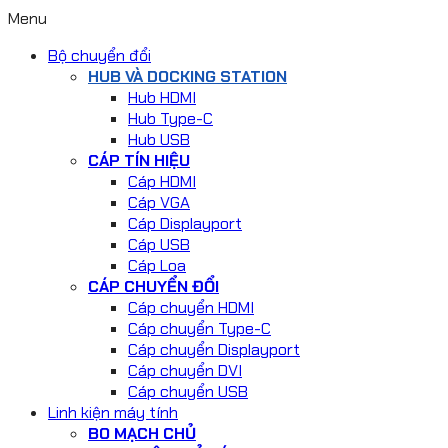
Menu
Bộ chuyển đổi
HUB VÀ DOCKING STATION
Hub HDMI
Hub Type-C
Hub USB
CÁP TÍN HIỆU
Cáp HDMI
Cáp VGA
Cáp Displayport
Cáp USB
Cáp Loa
CÁP CHUYỂN ĐỔI
Cáp chuyển HDMI
Cáp chuyển Type-C
Cáp chuyển Displayport
Cáp chuyển DVI
Cáp chuyển USB
Linh kiện máy tính
BO MẠCH CHỦ