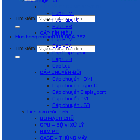
Bộ chuyển đổi
HUB VÀ DOCKING STATION
Hub HDMI
Tìm kiếm:
Hub Type-C
Hub USB
CÁP TÍN HIỆU
Mua hàng online
0918 004 287
Cáp HDMI
Cáp VGA
Tìm kiếm:
Cáp Displayport
Cáp USB
Cáp Loa
CÁP CHUYỂN ĐỔI
Cáp chuyển HDMI
Cáp chuyển Type-C
Cáp chuyển Displayport
Cáp chuyển DVI
Cáp chuyển USB
Linh kiện máy tính
BO MẠCH CHỦ
CPU – BỘ VI XỬ LÝ
RAM PC
CASE – THÙNG MÁY