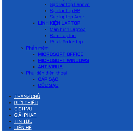
Sạc laptop Lenovo
Sạc laptop HP
Sạc laptop Acer
LINH KIỆN LAPTOP
Màn hình Laptop
Ram Laptop
Phụ kiện laptop
Phần mềm
MICROSOFT OFFICE
MICROSOFT WINDOWS
ANTIVIRUS
Phụ kiện điện thoại
CÁP SẠC
CỐC SẠC
TRANG CHỦ
GIỚI THIỆU
DỊCH VỤ
GIẢI PHÁP
TIN TỨC
LIÊN HỆ