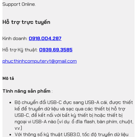
Support Online.
Hỗ trợ trực tuyến
Kinh doanh:
0918.004.287
Hỗ trợ Kỹ thuật:
0939.69.3585
phucthinhcomputervt@gmail.com
Mô tả
Tính năng sản phẩm
:
Bộ chuyển đổi USB-C đực sang USB-A cái, được thiết
kế để truyền dữ liệu và sạc qua các thiết bị hỗ trợ
USB-C, để kết nối với bất kỳ thiết bị hoặc thiết bị
ngoại vi USB-A nào (ví dụ: ổ đĩa flash, bàn phím, chuột,
v.v.)
Với thông số kỹ thuật USB3.0, tốc độ truyền dữ liệu