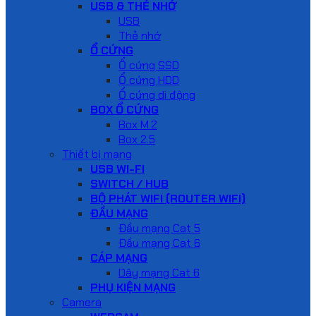
USB & THẺ NHỚ
USB
Thẻ nhớ
Ổ CỨNG
Ổ cứng SSD
Ổ cứng HDD
Ổ cứng di động
BOX Ổ CỨNG
Box M.2
Box 2.5
Thiết bị mạng
USB WI-FI
SWITCH / HUB
BỘ PHÁT WIFI (ROUTER WIFI)
ĐẦU MẠNG
Đầu mạng Cat 5
Đầu mạng Cat 6
CÁP MẠNG
Dây mạng Cat 6
PHỤ KIỆN MẠNG
Camera