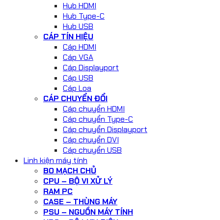
Hub HDMI
Hub Type-C
Hub USB
CÁP TÍN HIỆU
Cáp HDMI
Cáp VGA
Cáp Displayport
Cáp USB
Cáp Loa
CÁP CHUYỂN ĐỔI
Cáp chuyển HDMI
Cáp chuyển Type-C
Cáp chuyển Displayport
Cáp chuyển DVI
Cáp chuyển USB
Linh kiện máy tính
BO MẠCH CHỦ
CPU – BỘ VI XỬ LÝ
RAM PC
CASE – THÙNG MÁY
PSU – NGUỒN MÁY TÍNH