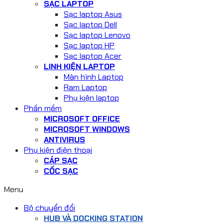
SẠC LAPTOP
Sạc laptop Asus
Sạc laptop Dell
Sạc laptop Lenovo
Sạc laptop HP
Sạc laptop Acer
LINH KIỆN LAPTOP
Màn hình Laptop
Ram Laptop
Phụ kiện laptop
Phần mềm
MICROSOFT OFFICE
MICROSOFT WINDOWS
ANTIVIRUS
Phụ kiện điện thoại
CÁP SẠC
CỐC SẠC
Menu
Bộ chuyển đổi
HUB VÀ DOCKING STATION