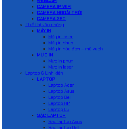
WEBCAM
CAMERA IP WIFI
CAMERA NGOÀI TRỜI
CAMERA 360
Thiết bị văn phòng
MÁY IN
Máy in laser
Máy in phun
Máy in hóa đơn – mã vạch
MỰC IN
Mực in phun
Mực in laser
Laptop & Linh kiện
LAPTOP
Laptop Acer
Laptop Asus
Laptop Dell
Laptop HP
Laptop LG
SẠC LAPTOP
Sạc laptop Asus
Sạc laptop Dell