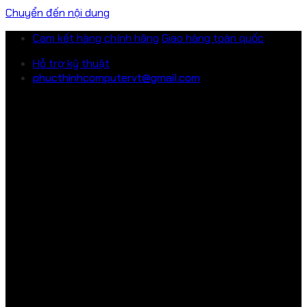
Chuyển đến nội dung
Cam kết hàng chính hãng
Giao hàng toàn quốc
Hỗ trợ kỹ thuật
phucthinhcomputervt@gmail.com