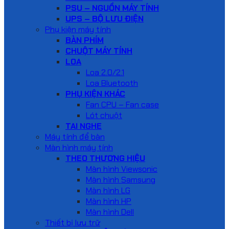
PSU – NGUỒN MÁY TÍNH
UPS – BỘ LƯU ĐIỆN
Phụ kiện máy tính
BÀN PHÍM
CHUỘT MÁY TÍNH
LOA
Loa 2.0/2.1
Loa Bluetooth
PHỤ KIỆN KHÁC
Fan CPU – Fan case
Lót chuột
TAI NGHE
Máy tính để bàn
Màn hình máy tính
THEO THƯƠNG HIỆU
Màn hình Viewsonic
Màn hình Samsung
Màn hình LG
Màn hình HP
Màn hình Dell
Thiết bị lưu trữ