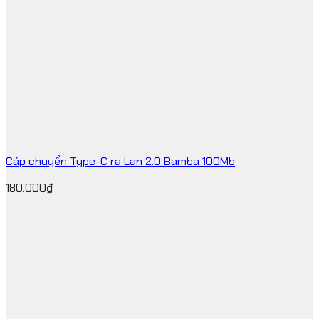
Cáp chuyển Type-C ra Lan 2.0 Bamba 100Mb
180.000
₫