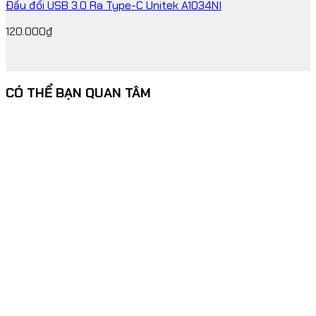
Đầu đổi USB 3.0 Ra Type-C Unitek A1034NI
120.000
₫
CÓ THỂ BẠN QUAN TÂM