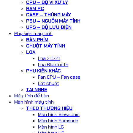
CPU – BỘ VI XỬ LÝ
RAM PC
CASE – THÙNG MÁY
PSU – NGUỒN MÁY TÍNH
UPS – BỘ LƯU ĐIỆN
Phụ kiện máy tính
BÀN PHÍM
CHUỘT MÁY TÍNH
LOA
Loa 2.0/2.1
Loa Bluetooth
PHỤ KIỆN KHÁC
Fan CPU – Fan case
Lót chuột
TAI NGHE
Máy tính để bàn
Màn hình máy tính
THEO THƯƠNG HIỆU
Màn hình Viewsonic
Màn hình Samsung
Màn hình LG