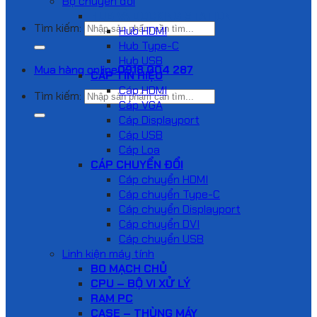
Bộ chuyển đổi
HUB VÀ DOCKING STATION
Tìm kiếm:
Hub HDMI
Hub Type-C
Hub USB
Mua hàng online
0918 004 287
CÁP TÍN HIỆU
Cáp HDMI
Tìm kiếm:
Cáp VGA
Cáp Displayport
Cáp USB
Cáp Loa
CÁP CHUYỂN ĐỔI
Cáp chuyển HDMI
Cáp chuyển Type-C
Cáp chuyển Displayport
Cáp chuyển DVI
Cáp chuyển USB
Linh kiện máy tính
BO MẠCH CHỦ
CPU – BỘ VI XỬ LÝ
RAM PC
CASE – THÙNG MÁY