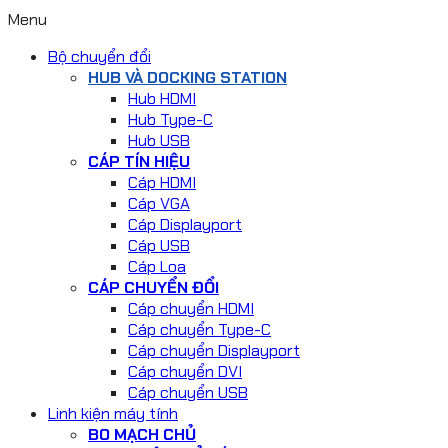
Menu
Bộ chuyển đổi
HUB VÀ DOCKING STATION
Hub HDMI
Hub Type-C
Hub USB
CÁP TÍN HIỆU
Cáp HDMI
Cáp VGA
Cáp Displayport
Cáp USB
Cáp Loa
CÁP CHUYỂN ĐỔI
Cáp chuyển HDMI
Cáp chuyển Type-C
Cáp chuyển Displayport
Cáp chuyển DVI
Cáp chuyển USB
Linh kiện máy tính
BO MẠCH CHỦ