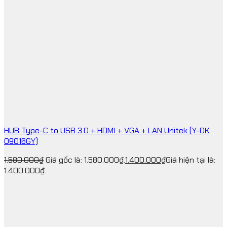
HUB Type-C to USB 3.0 + HDMI + VGA + LAN Unitek (Y-DK
09016GY)
1.580.000
₫
Giá gốc là: 1.580.000₫.
1.400.000
₫
Giá hiện tại là:
1.400.000₫.