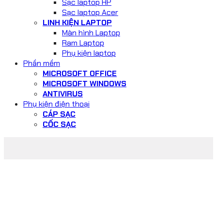
Sạc laptop HP
Sạc laptop Acer
LINH KIỆN LAPTOP
Màn hình Laptop
Ram Laptop
Phụ kiện laptop
Phần mềm
MICROSOFT OFFICE
MICROSOFT WINDOWS
ANTIVIRUS
Phụ kiện điện thoại
CÁP SẠC
CỐC SẠC