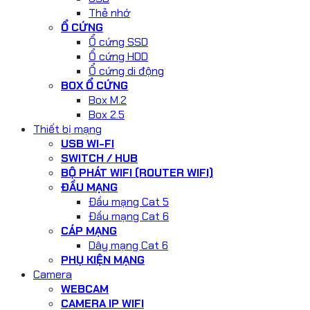
Thẻ nhớ
Ổ CỨNG
Ổ cứng SSD
Ổ cứng HDD
Ổ cứng di động
BOX Ổ CỨNG
Box M.2
Box 2.5
Thiết bị mạng
USB WI-FI
SWITCH / HUB
BỘ PHÁT WIFI (ROUTER WIFI)
ĐẦU MẠNG
Đầu mạng Cat 5
Đầu mạng Cat 6
CÁP MẠNG
Dây mạng Cat 6
PHỤ KIỆN MẠNG
Camera
WEBCAM
CAMERA IP WIFI