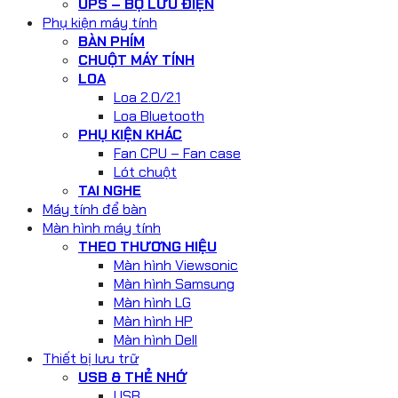
UPS – BỘ LƯU ĐIỆN
Phụ kiện máy tính
BÀN PHÍM
CHUỘT MÁY TÍNH
LOA
Loa 2.0/2.1
Loa Bluetooth
PHỤ KIỆN KHÁC
Fan CPU – Fan case
Lót chuột
TAI NGHE
Máy tính để bàn
Màn hình máy tính
THEO THƯƠNG HIỆU
Màn hình Viewsonic
Màn hình Samsung
Màn hình LG
Màn hình HP
Màn hình Dell
Thiết bị lưu trữ
USB & THẺ NHỚ
USB