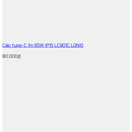
Cáp type-C 1m 65W IP15 LC901C LDNIO
80.000
₫