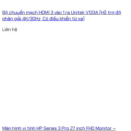
Bộ chuyển mạch HDMI 3 vào 1 ra Unitek V133A (Hỗ trợ độ
phân giải 4K/30Hz, Có điều khiển từ xa)
Liên hệ
Màn hình vi tính HP Series 3 Pro 27 inch FHD Monitor –