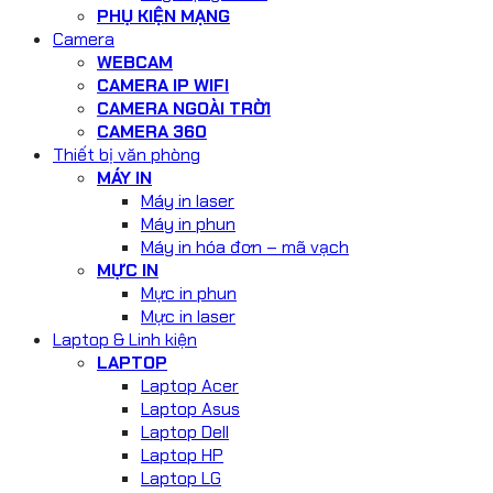
PHỤ KIỆN MẠNG
Camera
WEBCAM
CAMERA IP WIFI
CAMERA NGOÀI TRỜI
CAMERA 360
Thiết bị văn phòng
MÁY IN
Máy in laser
Máy in phun
Máy in hóa đơn – mã vạch
MỰC IN
Mực in phun
Mực in laser
Laptop & Linh kiện
LAPTOP
Laptop Acer
Laptop Asus
Laptop Dell
Laptop HP
Laptop LG