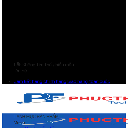
Lỗi:
Không tìm thấy biểu mẫu
liên hệ.
Cam kết hàng chính hãng
Giao hàng toàn quốc
DANH MỤC SẢN PHẨM
Menu