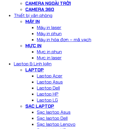
CAMERA NGOÀI TRỜI
CAMERA 360
Thiết bị văn phòng
MÁY IN
Máy in laser
Máy in phun
Máy in hóa đơn – mã vạch
MỰC IN
Mực in phun
Mực in laser
Laptop & Linh kiện
LAPTOP
Laptop Acer
Laptop Asus
Laptop Dell
Laptop HP
Laptop LG
SẠC LAPTOP
Sạc laptop Asus
Sạc laptop Dell
Sạc laptop Lenovo