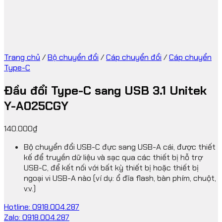
Trang chủ
/
Bộ chuyển đổi
/
Cáp chuyển đổi
/
Cáp chuyển
Type-C
Đầu đổi Type-C sang USB 3.1 Unitek
Y-A025CGY
140.000
₫
Bộ chuyển đổi USB-C đực sang USB-A cái, được thiết
kế để truyền dữ liệu và sạc qua các thiết bị hỗ trợ
USB-C, để kết nối với bất kỳ thiết bị hoặc thiết bị
ngoại vi USB-A nào (ví dụ: ổ đĩa flash, bàn phím, chuột,
v.v.)
Hotline: 0918.004.287
Zalo: 0918.004.287