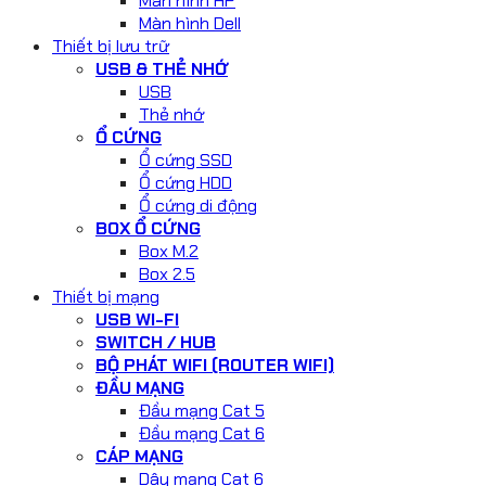
Màn hình HP
Màn hình Dell
Thiết bị lưu trữ
USB & THẺ NHỚ
USB
Thẻ nhớ
Ổ CỨNG
Ổ cứng SSD
Ổ cứng HDD
Ổ cứng di động
BOX Ổ CỨNG
Box M.2
Box 2.5
Thiết bị mạng
USB WI-FI
SWITCH / HUB
BỘ PHÁT WIFI (ROUTER WIFI)
ĐẦU MẠNG
Đầu mạng Cat 5
Đầu mạng Cat 6
CÁP MẠNG
Dây mạng Cat 6