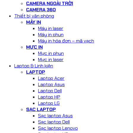
CAMERA NGOÀI TRỜI
CAMERA 360
Thiết bị văn phòng
MÁY IN
Máy in laser
Máy in phun
Máy in hóa đơn – mã vạch
MỰC IN
Mực in phun
Mực in laser
Laptop & Linh kiện
LAPTOP
Laptop Acer
Laptop Asus
Laptop Dell
Laptop HP
Laptop LG
SẠC LAPTOP
Sạc laptop Asus
Sạc laptop Dell
Sạc laptop Lenovo