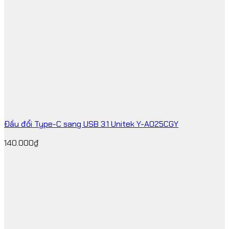
Đầu đổi Type-C sang USB 3.1 Unitek Y-A025CGY
140.000
₫