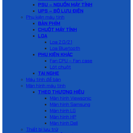
PSU – NGUỒN MÁY TÍNH
UPS – BỘ LƯU ĐIỆN
Phụ kiện máy tính
BÀN PHÍM
CHUỘT MÁY TÍNH
LOA
Loa 2.0/2.1
Loa Bluetooth
PHỤ KIỆN KHÁC
Fan CPU – Fan case
Lót chuột
TAI NGHE
Máy tính để bàn
Màn hình máy tính
THEO THƯƠNG HIỆU
Màn hình Viewsonic
Màn hình Samsung
Màn hình LG
Màn hình HP
Màn hình Dell
Thiết bị lưu trữ