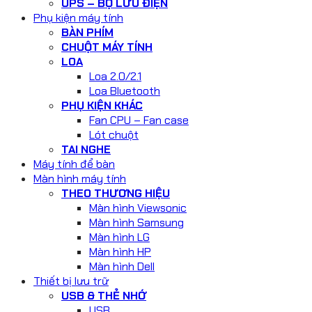
UPS – BỘ LƯU ĐIỆN
Phụ kiện máy tính
BÀN PHÍM
CHUỘT MÁY TÍNH
LOA
Loa 2.0/2.1
Loa Bluetooth
PHỤ KIỆN KHÁC
Fan CPU – Fan case
Lót chuột
TAI NGHE
Máy tính để bàn
Màn hình máy tính
THEO THƯƠNG HIỆU
Màn hình Viewsonic
Màn hình Samsung
Màn hình LG
Màn hình HP
Màn hình Dell
Thiết bị lưu trữ
USB & THẺ NHỚ
USB