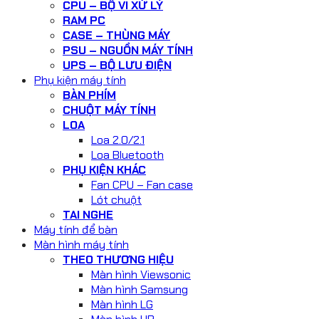
CPU – BỘ VI XỬ LÝ
RAM PC
CASE – THÙNG MÁY
PSU – NGUỒN MÁY TÍNH
UPS – BỘ LƯU ĐIỆN
Phụ kiện máy tính
BÀN PHÍM
CHUỘT MÁY TÍNH
LOA
Loa 2.0/2.1
Loa Bluetooth
PHỤ KIỆN KHÁC
Fan CPU – Fan case
Lót chuột
TAI NGHE
Máy tính để bàn
Màn hình máy tính
THEO THƯƠNG HIỆU
Màn hình Viewsonic
Màn hình Samsung
Màn hình LG