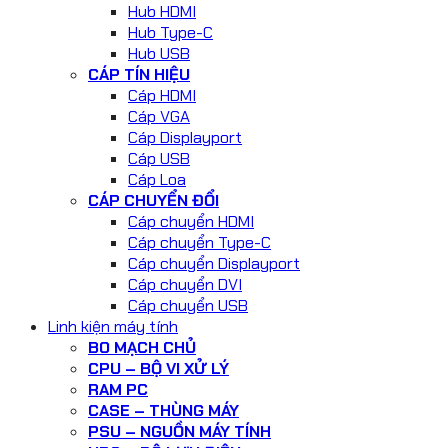
Hub HDMI
Hub Type-C
Hub USB
CÁP TÍN HIỆU
Cáp HDMI
Cáp VGA
Cáp Displayport
Cáp USB
Cáp Loa
CÁP CHUYỂN ĐỔI
Cáp chuyển HDMI
Cáp chuyển Type-C
Cáp chuyển Displayport
Cáp chuyển DVI
Cáp chuyển USB
Linh kiện máy tính
BO MẠCH CHỦ
CPU – BỘ VI XỬ LÝ
RAM PC
CASE – THÙNG MÁY
PSU – NGUỒN MÁY TÍNH