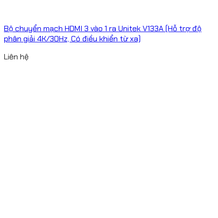
Bộ chuyển mạch HDMI 3 vào 1 ra Unitek V133A (Hỗ trợ độ
phân giải 4K/30Hz, Có điều khiển từ xa)
Liên hệ