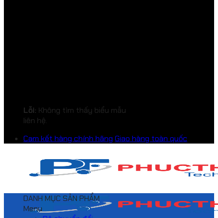
Lỗi:
Không tìm thấy biểu mẫu
liên hệ.
Cam kết hàng chính hãng
Giao hàng toàn quốc
DANH MỤC SẢN PHẨM
Menu