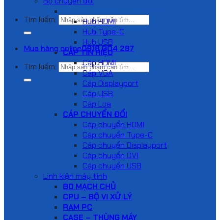
Bộ chuyển đổi
HUB VÀ DOCKING STATION
Tìm kiếm:
Hub HDMI
Hub Type-C
Hub USB
Mua hàng online
0918 004 287
CÁP TÍN HIỆU
Cáp HDMI
Tìm kiếm:
Cáp VGA
Cáp Displayport
Cáp USB
Cáp Loa
CÁP CHUYỂN ĐỔI
Cáp chuyển HDMI
Cáp chuyển Type-C
Cáp chuyển Displayport
Cáp chuyển DVI
Cáp chuyển USB
Linh kiện máy tính
BO MẠCH CHỦ
CPU – BỘ VI XỬ LÝ
RAM PC
CASE – THÙNG MÁY