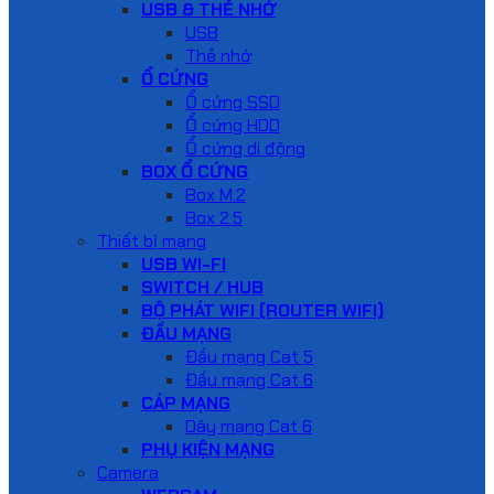
USB & THẺ NHỚ
USB
Thẻ nhớ
Ổ CỨNG
Ổ cứng SSD
Ổ cứng HDD
Ổ cứng di động
BOX Ổ CỨNG
Box M.2
Box 2.5
Thiết bị mạng
USB WI-FI
SWITCH / HUB
BỘ PHÁT WIFI (ROUTER WIFI)
ĐẦU MẠNG
Đầu mạng Cat 5
Đầu mạng Cat 6
CÁP MẠNG
Dây mạng Cat 6
PHỤ KIỆN MẠNG
Camera