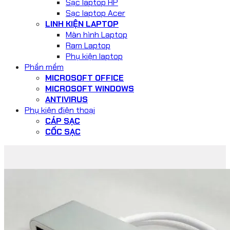
Sạc laptop HP
Sạc laptop Acer
LINH KIỆN LAPTOP
Màn hình Laptop
Ram Laptop
Phụ kiện laptop
Phần mềm
MICROSOFT OFFICE
MICROSOFT WINDOWS
ANTIVIRUS
Phụ kiện điện thoại
CÁP SẠC
CỐC SẠC