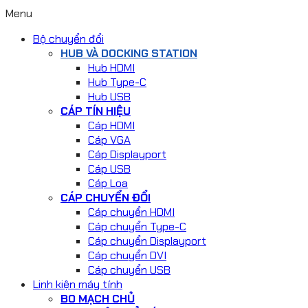
Menu
Bộ chuyển đổi
HUB VÀ DOCKING STATION
Hub HDMI
Hub Type-C
Hub USB
CÁP TÍN HIỆU
Cáp HDMI
Cáp VGA
Cáp Displayport
Cáp USB
Cáp Loa
CÁP CHUYỂN ĐỔI
Cáp chuyển HDMI
Cáp chuyển Type-C
Cáp chuyển Displayport
Cáp chuyển DVI
Cáp chuyển USB
Linh kiện máy tính
BO MẠCH CHỦ