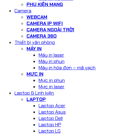
PHỤ KIỆN MẠNG
Camera
WEBCAM
CAMERA IP WIFI
CAMERA NGOÀI TRỜI
CAMERA 360
Thiết bị văn phòng
MÁY IN
Máy in laser
Máy in phun
Máy in hóa đơn – mã vạch
MỰC IN
Mực in phun
Mực in laser
Laptop & Linh kiện
LAPTOP
Laptop Acer
Laptop Asus
Laptop Dell
Laptop HP
Laptop LG