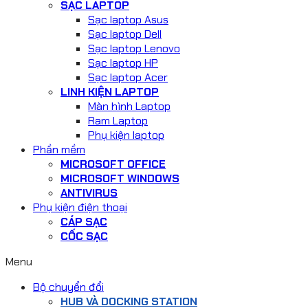
SẠC LAPTOP
Sạc laptop Asus
Sạc laptop Dell
Sạc laptop Lenovo
Sạc laptop HP
Sạc laptop Acer
LINH KIỆN LAPTOP
Màn hình Laptop
Ram Laptop
Phụ kiện laptop
Phần mềm
MICROSOFT OFFICE
MICROSOFT WINDOWS
ANTIVIRUS
Phụ kiện điện thoại
CÁP SẠC
CỐC SẠC
Menu
Bộ chuyển đổi
HUB VÀ DOCKING STATION