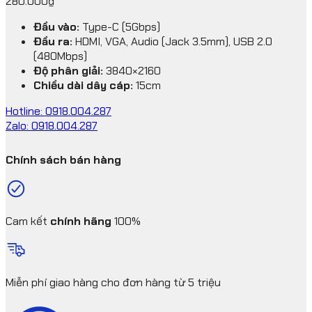
280.000
₫
Đầu vào:
Type-C (5Gbps)
Đầu ra:
HDMI, VGA, Audio (Jack 3.5mm), USB 2.0
(480Mbps)
Độ phân giải:
3840×2160
Chiều dài dây cáp:
15cm
Hotline: 0918.004.287
Zalo: 0918.004.287
Chính sách bán hàng
Cam kết
chính hãng
100%
Miễn phí giao hàng cho đơn hàng từ 5 triệu