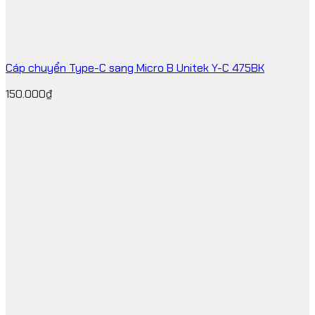
Cáp chuyển Type-C sang Micro B Unitek Y-C 475BK
150.000
₫