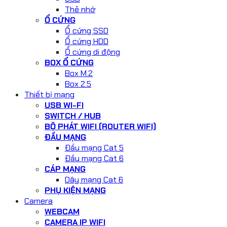
Thẻ nhớ
Ổ CỨNG
Ổ cứng SSD
Ổ cứng HDD
Ổ cứng di động
BOX Ổ CỨNG
Box M.2
Box 2.5
Thiết bị mạng
USB WI-FI
SWITCH / HUB
BỘ PHÁT WIFI (ROUTER WIFI)
ĐẦU MẠNG
Đầu mạng Cat 5
Đầu mạng Cat 6
CÁP MẠNG
Dây mạng Cat 6
PHỤ KIỆN MẠNG
Camera
WEBCAM
CAMERA IP WIFI