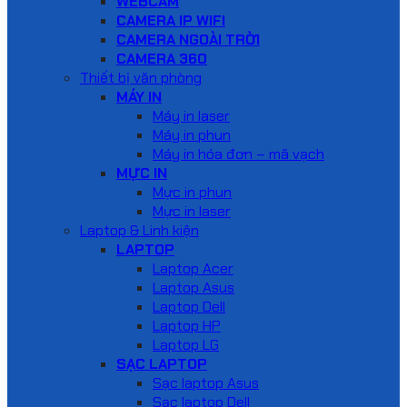
WEBCAM
CAMERA IP WIFI
CAMERA NGOÀI TRỜI
CAMERA 360
Thiết bị văn phòng
MÁY IN
Máy in laser
Máy in phun
Máy in hóa đơn – mã vạch
MỰC IN
Mực in phun
Mực in laser
Laptop & Linh kiện
LAPTOP
Laptop Acer
Laptop Asus
Laptop Dell
Laptop HP
Laptop LG
SẠC LAPTOP
Sạc laptop Asus
Sạc laptop Dell