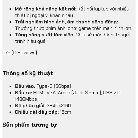
Mở rộng khả năng kết nối:
Kết nối laptop với nhiều
thiết bị ngoại vi khác nhau.
Trải nghiệm hình ảnh, âm thanh sống động:
Thưởng thức phim ảnh, chơi game trên màn hình lớn.
Tăng năng suất làm việc:
Chia sẻ màn hình, thuyết
trình hiệu quả.
0/5
(0 Reviews)
Thông số kỹ thuật
Đầu vào:
Type-C (5Gbps)
Đầu ra:
HDMI, VGA, Audio (Jack 3.5mm), USB 2.0
(480Mbps)
Độ phân giải:
3840×2160
Chiều dài dây cáp:
15cm
Sản phẩm tương tự