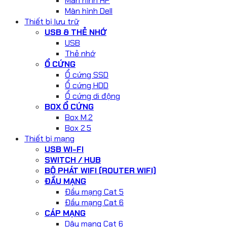
Màn hình HP
Màn hình Dell
Thiết bị lưu trữ
USB & THẺ NHỚ
USB
Thẻ nhớ
Ổ CỨNG
Ổ cứng SSD
Ổ cứng HDD
Ổ cứng di động
BOX Ổ CỨNG
Box M.2
Box 2.5
Thiết bị mạng
USB WI-FI
SWITCH / HUB
BỘ PHÁT WIFI (ROUTER WIFI)
ĐẦU MẠNG
Đầu mạng Cat 5
Đầu mạng Cat 6
CÁP MẠNG
Dây mạng Cat 6