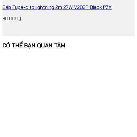
Cáp Type-c to lightning 2m 27W V202P Black PZX
80.000
₫
CÓ THỂ BẠN QUAN TÂM