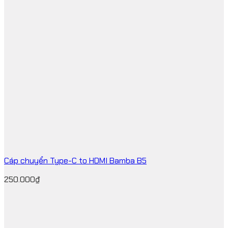
Cáp chuyển Type-C to HDMI Bamba B5
250.000
₫