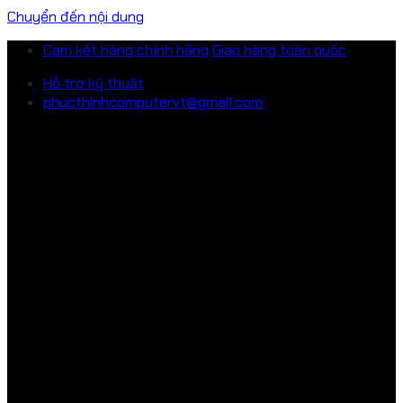
Chuyển đến nội dung
Cam kết hàng chính hãng
Giao hàng toàn quốc
Hỗ trợ kỹ thuật
phucthinhcomputervt@gmail.com