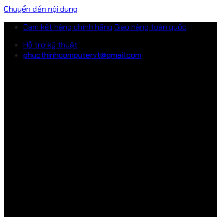
Chuyển đến nội dung
Cam kết hàng chính hãng
Giao hàng toàn quốc
Hỗ trợ kỹ thuật
phucthinhcomputervt@gmail.com