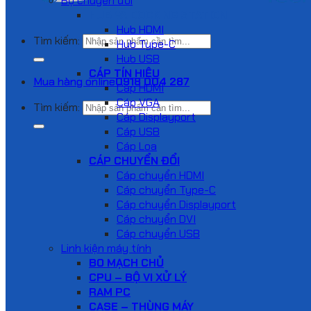
Bộ chuyển đổi
HUB VÀ DOCKING STATION
Hub HDMI
Tìm kiếm:
Hub Type-C
Hub USB
CÁP TÍN HIỆU
Mua hàng online
0918 004 287
Cáp HDMI
Cáp VGA
Tìm kiếm:
Cáp Displayport
Cáp USB
Cáp Loa
CÁP CHUYỂN ĐỔI
Cáp chuyển HDMI
Cáp chuyển Type-C
Cáp chuyển Displayport
Cáp chuyển DVI
Cáp chuyển USB
Linh kiện máy tính
BO MẠCH CHỦ
CPU – BỘ VI XỬ LÝ
RAM PC
CASE – THÙNG MÁY