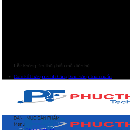
Lỗi:
Không tìm thấy biểu mẫu liên hệ.
Cam kết hàng chính hãng
Giao hàng toàn quốc
DANH MỤC SẢN PHẨM
Menu