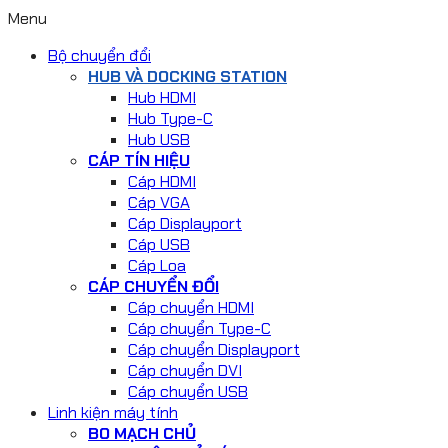
Menu
Bộ chuyển đổi
HUB VÀ DOCKING STATION
Hub HDMI
Hub Type-C
Hub USB
CÁP TÍN HIỆU
Cáp HDMI
Cáp VGA
Cáp Displayport
Cáp USB
Cáp Loa
CÁP CHUYỂN ĐỔI
Cáp chuyển HDMI
Cáp chuyển Type-C
Cáp chuyển Displayport
Cáp chuyển DVI
Cáp chuyển USB
Linh kiện máy tính
BO MẠCH CHỦ