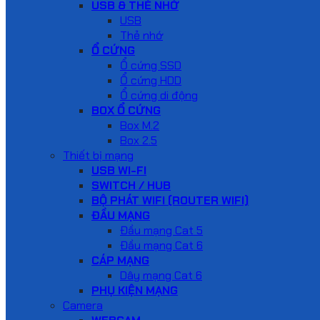
USB & THẺ NHỚ
USB
Thẻ nhớ
Ổ CỨNG
Ổ cứng SSD
Ổ cứng HDD
Ổ cứng di động
BOX Ổ CỨNG
Box M.2
Box 2.5
Thiết bị mạng
USB WI-FI
SWITCH / HUB
BỘ PHÁT WIFI (ROUTER WIFI)
ĐẦU MẠNG
Đầu mạng Cat 5
Đầu mạng Cat 6
CÁP MẠNG
Dây mạng Cat 6
PHỤ KIỆN MẠNG
Camera