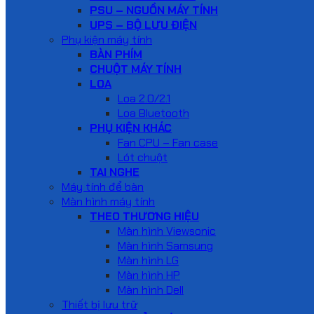
PSU – NGUỒN MÁY TÍNH
UPS – BỘ LƯU ĐIỆN
Phụ kiện máy tính
BÀN PHÍM
CHUỘT MÁY TÍNH
LOA
Loa 2.0/2.1
Loa Bluetooth
PHỤ KIỆN KHÁC
Fan CPU – Fan case
Lót chuột
TAI NGHE
Máy tính để bàn
Màn hình máy tính
THEO THƯƠNG HIỆU
Màn hình Viewsonic
Màn hình Samsung
Màn hình LG
Màn hình HP
Màn hình Dell
Thiết bị lưu trữ