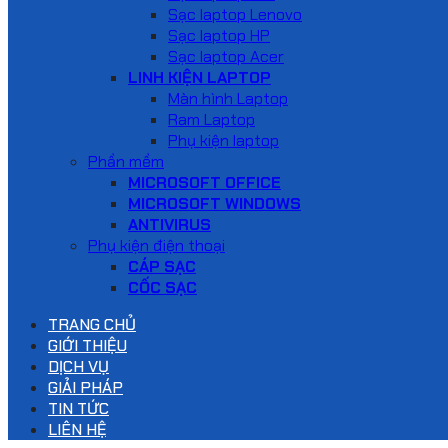
Sạc laptop Lenovo
Sạc laptop HP
Sạc laptop Acer
LINH KIỆN LAPTOP
Màn hình Laptop
Ram Laptop
Phụ kiện laptop
Phần mềm
MICROSOFT OFFICE
MICROSOFT WINDOWS
ANTIVIRUS
Phụ kiện điện thoại
CÁP SẠC
CỐC SẠC
TRANG CHỦ
GIỚI THIỆU
DỊCH VỤ
GIẢI PHÁP
TIN TỨC
LIÊN HỆ