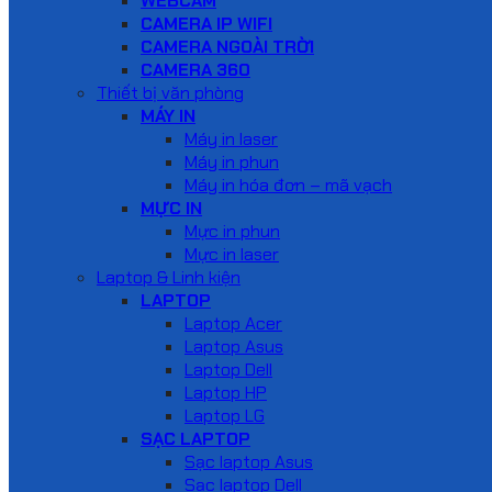
WEBCAM
CAMERA IP WIFI
CAMERA NGOÀI TRỜI
CAMERA 360
Thiết bị văn phòng
MÁY IN
Máy in laser
Máy in phun
Máy in hóa đơn – mã vạch
MỰC IN
Mực in phun
Mực in laser
Laptop & Linh kiện
LAPTOP
Laptop Acer
Laptop Asus
Laptop Dell
Laptop HP
Laptop LG
SẠC LAPTOP
Sạc laptop Asus
Sạc laptop Dell