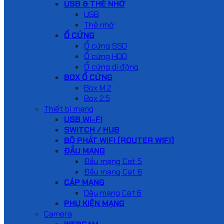
USB & THẺ NHỚ
USB
Thẻ nhớ
Ổ CỨNG
Ổ cứng SSD
Ổ cứng HDD
Ổ cứng di động
BOX Ổ CỨNG
Box M.2
Box 2.5
Thiết bị mạng
USB WI-FI
SWITCH / HUB
BỘ PHÁT WIFI (ROUTER WIFI)
ĐẦU MẠNG
Đầu mạng Cat 5
Đầu mạng Cat 6
CÁP MẠNG
Dây mạng Cat 6
PHỤ KIỆN MẠNG
Camera