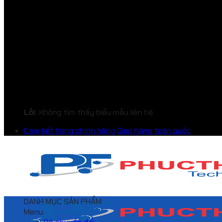
Lỗi:
Không tìm thấy biểu mẫu liên hệ.
Cam kết hàng chính hãng
Giao hàng toàn quốc
DANH MỤC SẢN PHẨM
Menu