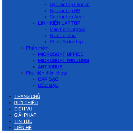
Sạc laptop Lenovo
Sạc laptop HP
Sạc laptop Acer
LINH KIỆN LAPTOP
Màn hình Laptop
Ram Laptop
Phụ kiện laptop
Phần mềm
MICROSOFT OFFICE
MICROSOFT WINDOWS
ANTIVIRUS
Phụ kiện điện thoại
CÁP SẠC
CỐC SẠC
TRANG CHỦ
GIỚI THIỆU
DỊCH VỤ
GIẢI PHÁP
TIN TỨC
LIÊN HỆ