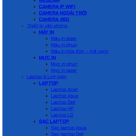
WEBCAM
CAMERA IP WIFI
CAMERA NGOÀI TRỜI
CAMERA 360
Thiết bị văn phòng
MÁY IN
Máy in laser
Máy in phun
Máy in hóa đơn – mã vạch
MỰC IN
Mực in phun
Mực in laser
Laptop & Linh kiện
LAPTOP
Laptop Acer
Laptop Asus
Laptop Dell
Laptop HP
Laptop LG
SẠC LAPTOP
Sạc laptop Asus
Sạc laptop Dell