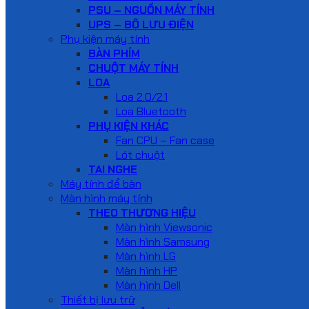
PSU – NGUỒN MÁY TÍNH
UPS – BỘ LƯU ĐIỆN
Phụ kiện máy tính
BÀN PHÍM
CHUỘT MÁY TÍNH
LOA
Loa 2.0/2.1
Loa Bluetooth
PHỤ KIỆN KHÁC
Fan CPU – Fan case
Lót chuột
TAI NGHE
Máy tính để bàn
Màn hình máy tính
THEO THƯƠNG HIỆU
Màn hình Viewsonic
Màn hình Samsung
Màn hình LG
Màn hình HP
Màn hình Dell
Thiết bị lưu trữ