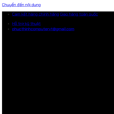
Chuyển đến nội dung
Cam kết hàng chính hãng
Giao hàng toàn quốc
Hỗ trợ kỹ thuật
phucthinhcomputervt@gmail.com