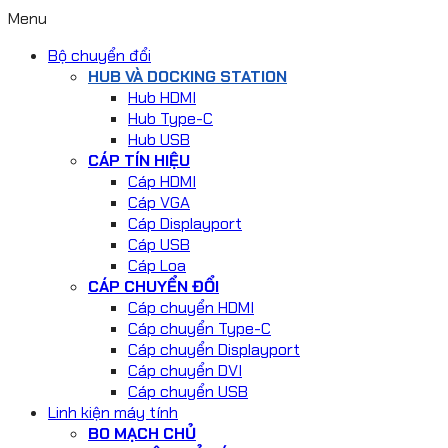
Menu
Bộ chuyển đổi
HUB VÀ DOCKING STATION
Hub HDMI
Hub Type-C
Hub USB
CÁP TÍN HIỆU
Cáp HDMI
Cáp VGA
Cáp Displayport
Cáp USB
Cáp Loa
CÁP CHUYỂN ĐỔI
Cáp chuyển HDMI
Cáp chuyển Type-C
Cáp chuyển Displayport
Cáp chuyển DVI
Cáp chuyển USB
Linh kiện máy tính
BO MẠCH CHỦ