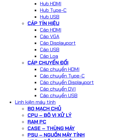
Hub HDMI
Hub Type-C
Hub USB
CÁP TÍN HIỆU
Cáp HDMI
Cáp VGA
Cáp Displayport
Cáp USB
Cáp Loa
CÁP CHUYỂN ĐỔI
Cáp chuyển HDMI
Cáp chuyển Type-C
Cáp chuyển Displayport
Cáp chuyển DVI
Cáp chuyển USB
Linh kiện máy tính
BO MẠCH CHỦ
CPU – BỘ VI XỬ LÝ
RAM PC
CASE – THÙNG MÁY
PSU – NGUỒN MÁY TÍNH