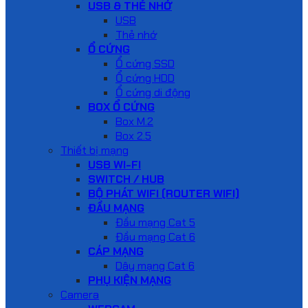
USB & THẺ NHỚ
USB
Thẻ nhớ
Ổ CỨNG
Ổ cứng SSD
Ổ cứng HDD
Ổ cứng di động
BOX Ổ CỨNG
Box M.2
Box 2.5
Thiết bị mạng
USB WI-FI
SWITCH / HUB
BỘ PHÁT WIFI (ROUTER WIFI)
ĐẦU MẠNG
Đầu mạng Cat 5
Đầu mạng Cat 6
CÁP MẠNG
Dây mạng Cat 6
PHỤ KIỆN MẠNG
Camera