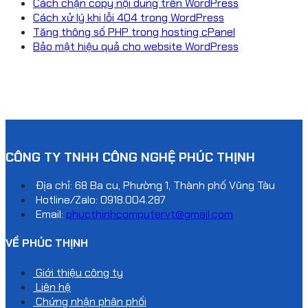
Cách chặn copy nội dung trên WordPress
Cách xử lý khi lỗi 404 trong WordPress
Tăng thông số PHP trong hosting cPanel
Bảo mật hiệu quả cho website WordPress
CÔNG TY TNHH CÔNG NGHỆ PHÚC THỊNH
Địa chỉ: 68 Ba cu, Phường 1, Thành phố Vũng Tàu
Hotline/Zalo:
0918.004.287
Email:
phucthinhcomputervt@gmail.com
VỀ PHÚC THỊNH
Giới thiệu công ty
Liên hệ
Chứng nhận phân phối