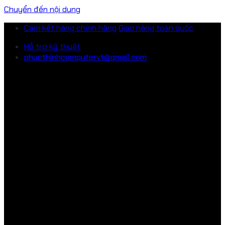
Chuyển đến nội dung
Cam kết hàng chính hãng
Giao hàng toàn quốc
Hỗ trợ kỹ thuật
phucthinhcomputervt@gmail.com