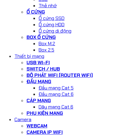
Thẻ nhớ
Ổ CỨNG
Ổ cứng SSD
Ổ cứng HDD
Ổ cứng di động
BOX Ổ CỨNG
Box M.2
Box 2.5
Thiết bị mạng
USB WI-FI
SWITCH / HUB
BỘ PHÁT WIFI (ROUTER WIFI)
ĐẦU MẠNG
Đầu mạng Cat 5
Đầu mạng Cat 6
CÁP MẠNG
Dây mạng Cat 6
PHỤ KIỆN MẠNG
Camera
WEBCAM
CAMERA IP WIFI