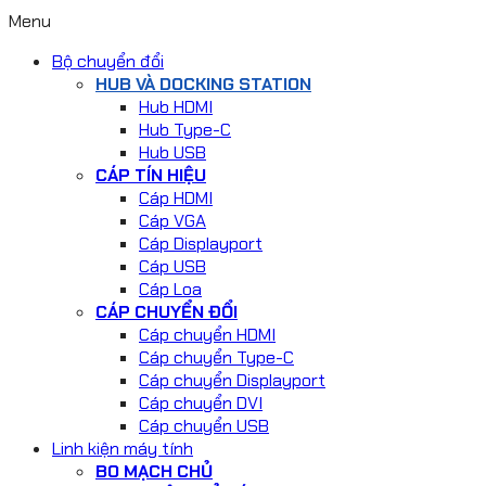
Menu
Bộ chuyển đổi
HUB VÀ DOCKING STATION
Hub HDMI
Hub Type-C
Hub USB
CÁP TÍN HIỆU
Cáp HDMI
Cáp VGA
Cáp Displayport
Cáp USB
Cáp Loa
CÁP CHUYỂN ĐỔI
Cáp chuyển HDMI
Cáp chuyển Type-C
Cáp chuyển Displayport
Cáp chuyển DVI
Cáp chuyển USB
Linh kiện máy tính
BO MẠCH CHỦ