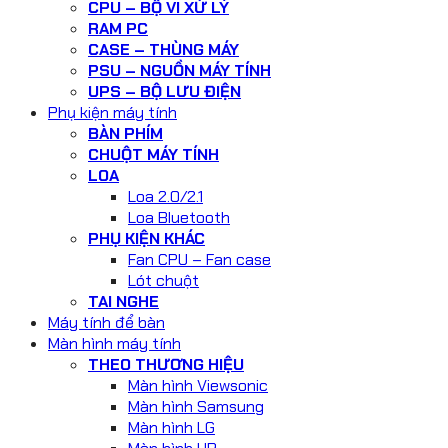
CPU – BỘ VI XỬ LÝ
RAM PC
CASE – THÙNG MÁY
PSU – NGUỒN MÁY TÍNH
UPS – BỘ LƯU ĐIỆN
Phụ kiện máy tính
BÀN PHÍM
CHUỘT MÁY TÍNH
LOA
Loa 2.0/2.1
Loa Bluetooth
PHỤ KIỆN KHÁC
Fan CPU – Fan case
Lót chuột
TAI NGHE
Máy tính để bàn
Màn hình máy tính
THEO THƯƠNG HIỆU
Màn hình Viewsonic
Màn hình Samsung
Màn hình LG