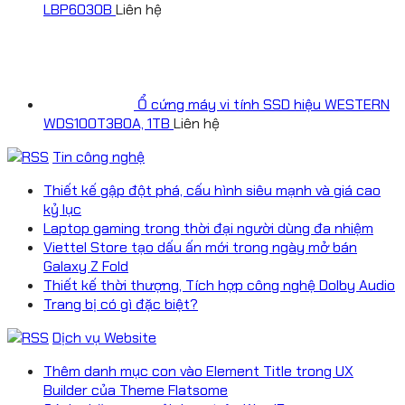
LBP6030B
Liên hệ
Ổ cứng máy vi tính SSD hiệu WESTERN
WDS100T3B0A, 1TB
Liên hệ
Tin công nghệ
Thiết kế gập đột phá, cấu hình siêu mạnh và giá cao
kỷ lục
Laptop gaming trong thời đại người dùng đa nhiệm
Viettel Store tạo dấu ấn mới trong ngày mở bán
Galaxy Z Fold
Thiết kế thời thượng, Tích hợp công nghệ Dolby Audio
Trang bị có gì đặc biệt?
Dịch vụ Website
Thêm danh mục con vào Element Title trong UX
Builder của Theme Flatsome