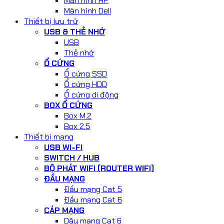
Màn hình HP
Màn hình Dell
Thiết bị lưu trữ
USB & THẺ NHỚ
USB
Thẻ nhớ
Ổ CỨNG
Ổ cứng SSD
Ổ cứng HDD
Ổ cứng di động
BOX Ổ CỨNG
Box M.2
Box 2.5
Thiết bị mạng
USB WI-FI
SWITCH / HUB
BỘ PHÁT WIFI (ROUTER WIFI)
ĐẦU MẠNG
Đầu mạng Cat 5
Đầu mạng Cat 6
CÁP MẠNG
Dây mạng Cat 6