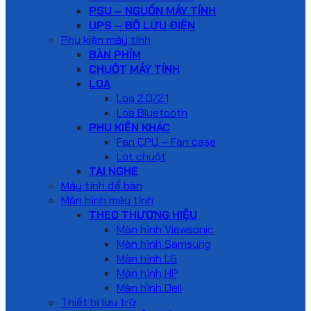
PSU – NGUỒN MÁY TÍNH
UPS – BỘ LƯU ĐIỆN
Phụ kiện máy tính
BÀN PHÍM
CHUỘT MÁY TÍNH
LOA
Loa 2.0/2.1
Loa Bluetooth
PHỤ KIỆN KHÁC
Fan CPU – Fan case
Lót chuột
TAI NGHE
Máy tính để bàn
Màn hình máy tính
THEO THƯƠNG HIỆU
Màn hình Viewsonic
Màn hình Samsung
Màn hình LG
Màn hình HP
Màn hình Dell
Thiết bị lưu trữ