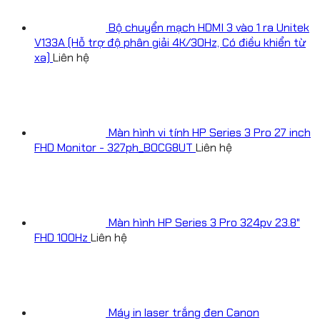
Bộ chuyển mạch HDMI 3 vào 1 ra Unitek
V133A (Hỗ trợ độ phân giải 4K/30Hz, Có điều khiển từ
xa)
Liên hệ
Màn hình vi tính HP Series 3 Pro 27 inch
FHD Monitor - 327ph_B0CG8UT
Liên hệ
Màn hình HP Series 3 Pro 324pv 23.8"
FHD 100Hz
Liên hệ
Máy in laser trắng đen Canon