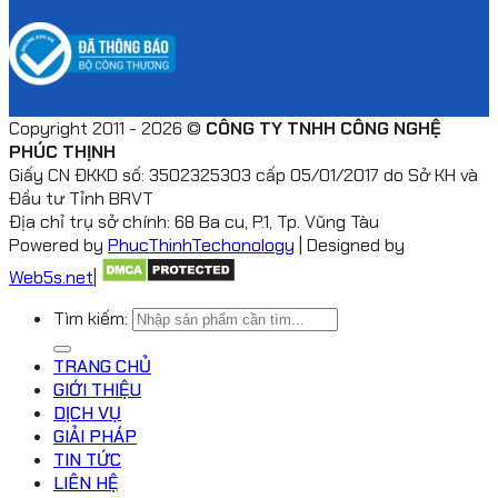
Copyright 2011 - 2026 ©
CÔNG TY TNHH CÔNG NGHỆ
PHÚC THỊNH
Giấy CN ĐKKD số: 3502325303 cấp 05/01/2017 do Sở KH và
Đầu tư Tỉnh BRVT
Địa chỉ trụ sở chính: 68 Ba cu, P.1, Tp. Vũng Tàu
Powered by
PhucThinhTechonology
| Designed by
Web5s.net
|
Tìm kiếm:
TRANG CHỦ
GIỚI THIỆU
DỊCH VỤ
GIẢI PHÁP
TIN TỨC
LIÊN HỆ