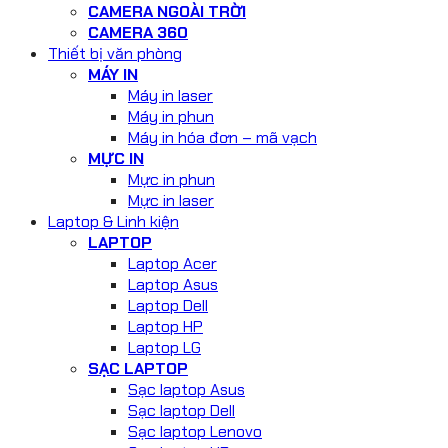
CAMERA NGOÀI TRỜI
CAMERA 360
Thiết bị văn phòng
MÁY IN
Máy in laser
Máy in phun
Máy in hóa đơn – mã vạch
MỰC IN
Mực in phun
Mực in laser
Laptop & Linh kiện
LAPTOP
Laptop Acer
Laptop Asus
Laptop Dell
Laptop HP
Laptop LG
SẠC LAPTOP
Sạc laptop Asus
Sạc laptop Dell
Sạc laptop Lenovo