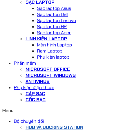
SẠC LAPTOP
Sạc laptop Asus
Sạc laptop Dell
Sạc laptop Lenovo
Sạc laptop HP
Sạc laptop Acer
LINH KIỆN LAPTOP
Màn hình Laptop
Ram Laptop
Phụ kiện laptop
Phần mềm
MICROSOFT OFFICE
MICROSOFT WINDOWS
ANTIVIRUS
Phụ kiện điện thoại
CÁP SẠC
CỐC SẠC
Menu
Bộ chuyển đổi
HUB VÀ DOCKING STATION