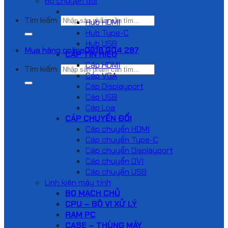
Bộ chuyển đổi
HUB VÀ DOCKING STATION
Tìm kiếm:
Hub HDMI
Hub Type-C
Hub USB
Mua hàng online
0918 004 287
CÁP TÍN HIỆU
Cáp HDMI
Tìm kiếm:
Cáp VGA
Cáp Displayport
Cáp USB
Cáp Loa
CÁP CHUYỂN ĐỔI
Cáp chuyển HDMI
Cáp chuyển Type-C
Cáp chuyển Displayport
Cáp chuyển DVI
Cáp chuyển USB
Linh kiện máy tính
BO MẠCH CHỦ
CPU – BỘ VI XỬ LÝ
RAM PC
CASE – THÙNG MÁY