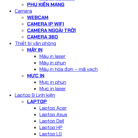
PHỤ KIỆN MẠNG
Camera
WEBCAM
CAMERA IP WIFI
CAMERA NGOÀI TRỜI
CAMERA 360
Thiết bị văn phòng
MÁY IN
Máy in laser
Máy in phun
Máy in hóa đơn – mã vạch
MỰC IN
Mực in phun
Mực in laser
Laptop & Linh kiện
LAPTOP
Laptop Acer
Laptop Asus
Laptop Dell
Laptop HP
Laptop LG