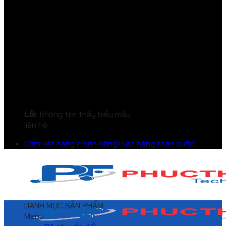
Lỗi:
Không tìm thấy biểu mẫu
liên hệ.
Cam kết hàng chính hãng
Giao hàng toàn quốc
DANH MỤC SẢN PHẨM
Menu