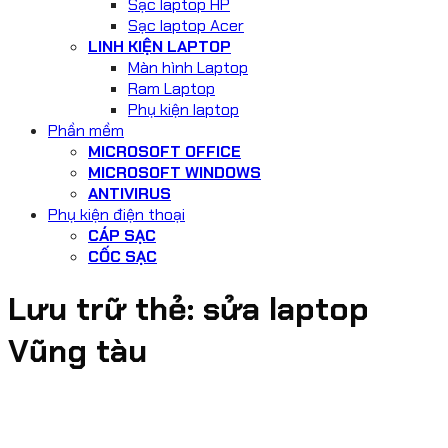
Sạc laptop HP
Sạc laptop Acer
LINH KIỆN LAPTOP
Màn hình Laptop
Ram Laptop
Phụ kiện laptop
Phần mềm
MICROSOFT OFFICE
MICROSOFT WINDOWS
ANTIVIRUS
Phụ kiện điện thoại
CÁP SẠC
CỐC SẠC
Lưu trữ thẻ:
sửa laptop
Vũng tàu