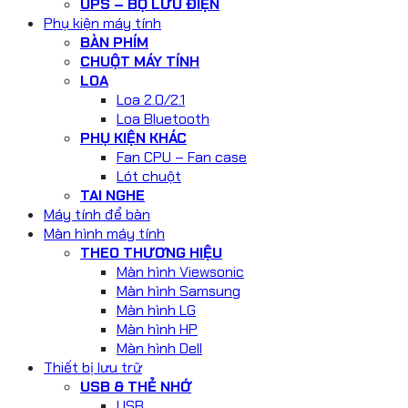
UPS – BỘ LƯU ĐIỆN
Phụ kiện máy tính
BÀN PHÍM
CHUỘT MÁY TÍNH
LOA
Loa 2.0/2.1
Loa Bluetooth
PHỤ KIỆN KHÁC
Fan CPU – Fan case
Lót chuột
TAI NGHE
Máy tính để bàn
Màn hình máy tính
THEO THƯƠNG HIỆU
Màn hình Viewsonic
Màn hình Samsung
Màn hình LG
Màn hình HP
Màn hình Dell
Thiết bị lưu trữ
USB & THẺ NHỚ
USB