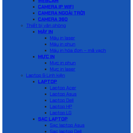
WEBCAM
CAMERA IP WIFI
CAMERA NGOÀI TRỜI
CAMERA 360
Thiết bị văn phòng
MÁY IN
Máy in laser
Máy in phun
Máy in hóa đơn – mã vạch
MỰC IN
Mực in phun
Mực in laser
Laptop & Linh kiện
LAPTOP
Laptop Acer
Laptop Asus
Laptop Dell
Laptop HP
Laptop LG
SẠC LAPTOP
Sạc laptop Asus
Sạc laptop Dell