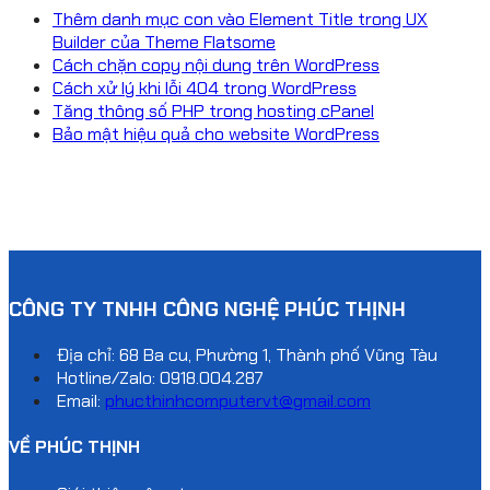
Thêm danh mục con vào Element Title trong UX
Builder của Theme Flatsome
Cách chặn copy nội dung trên WordPress
Cách xử lý khi lỗi 404 trong WordPress
Tăng thông số PHP trong hosting cPanel
Bảo mật hiệu quả cho website WordPress
CÔNG TY TNHH CÔNG NGHỆ PHÚC THỊNH
Địa chỉ: 68 Ba cu, Phường 1, Thành phố Vũng Tàu
Hotline/Zalo:
0918.004.287
Email:
phucthinhcomputervt@gmail.com
VỀ PHÚC THỊNH