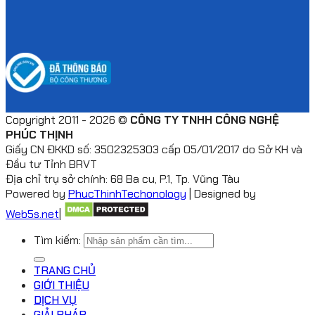
Copyright 2011 - 2026 ©
CÔNG TY TNHH CÔNG NGHỆ
PHÚC THỊNH
Giấy CN ĐKKD số: 3502325303 cấp 05/01/2017 do Sở KH và
Đầu tư Tỉnh BRVT
Địa chỉ trụ sở chính: 68 Ba cu, P.1, Tp. Vũng Tàu
Powered by
PhucThinhTechonology
| Designed by
Web5s.net
|
Tìm kiếm:
TRANG CHỦ
GIỚI THIỆU
DỊCH VỤ
GIẢI PHÁP