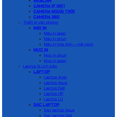
WEBCAM
CAMERA IP WIFI
CAMERA NGOÀI TRỜI
CAMERA 360
Thiết bị văn phòng
MÁY IN
Máy in laser
Máy in phun
Máy in hóa đơn – mã vạch
MỰC IN
Mực in phun
Mực in laser
Laptop & Linh kiện
LAPTOP
Laptop Acer
Laptop Asus
Laptop Dell
Laptop HP
Laptop LG
SẠC LAPTOP
Sạc laptop Asus
Sạc laptop Dell