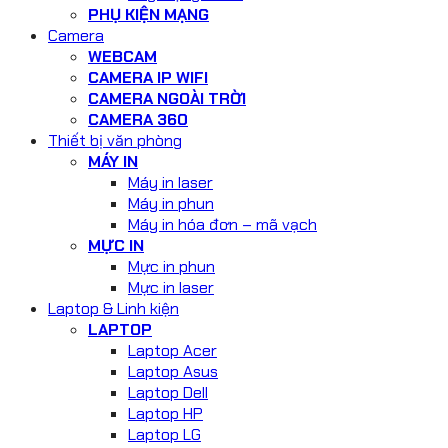
PHỤ KIỆN MẠNG
Camera
WEBCAM
CAMERA IP WIFI
CAMERA NGOÀI TRỜI
CAMERA 360
Thiết bị văn phòng
MÁY IN
Máy in laser
Máy in phun
Máy in hóa đơn – mã vạch
MỰC IN
Mực in phun
Mực in laser
Laptop & Linh kiện
LAPTOP
Laptop Acer
Laptop Asus
Laptop Dell
Laptop HP
Laptop LG