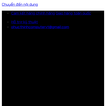
Chuyển đến nội dung
Cam kết hàng chính hãng
Giao hàng toàn quốc
Hỗ trợ kỹ thuật
phucthinhcomputervt@gmail.com