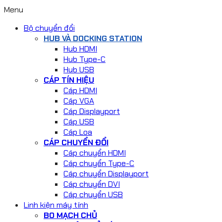
Menu
Bộ chuyển đổi
HUB VÀ DOCKING STATION
Hub HDMI
Hub Type-C
Hub USB
CÁP TÍN HIỆU
Cáp HDMI
Cáp VGA
Cáp Displayport
Cáp USB
Cáp Loa
CÁP CHUYỂN ĐỔI
Cáp chuyển HDMI
Cáp chuyển Type-C
Cáp chuyển Displayport
Cáp chuyển DVI
Cáp chuyển USB
Linh kiện máy tính
BO MẠCH CHỦ