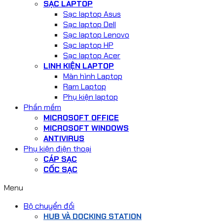
SẠC LAPTOP
Sạc laptop Asus
Sạc laptop Dell
Sạc laptop Lenovo
Sạc laptop HP
Sạc laptop Acer
LINH KIỆN LAPTOP
Màn hình Laptop
Ram Laptop
Phụ kiện laptop
Phần mềm
MICROSOFT OFFICE
MICROSOFT WINDOWS
ANTIVIRUS
Phụ kiện điện thoại
CÁP SẠC
CỐC SẠC
Menu
Bộ chuyển đổi
HUB VÀ DOCKING STATION