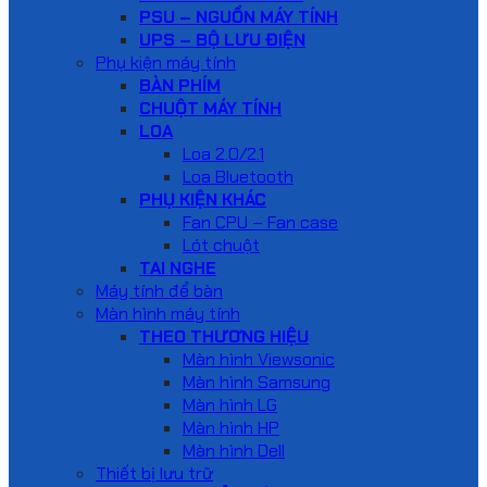
PSU – NGUỒN MÁY TÍNH
UPS – BỘ LƯU ĐIỆN
Phụ kiện máy tính
BÀN PHÍM
CHUỘT MÁY TÍNH
LOA
Loa 2.0/2.1
Loa Bluetooth
PHỤ KIỆN KHÁC
Fan CPU – Fan case
Lót chuột
TAI NGHE
Máy tính để bàn
Màn hình máy tính
THEO THƯƠNG HIỆU
Màn hình Viewsonic
Màn hình Samsung
Màn hình LG
Màn hình HP
Màn hình Dell
Thiết bị lưu trữ