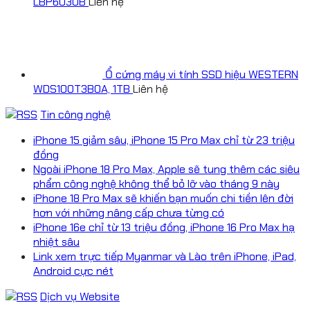
LBP6030B
Liên hệ
Ổ cứng máy vi tính SSD hiệu WESTERN
WDS100T3B0A, 1TB
Liên hệ
Tin công nghệ
iPhone 15 giảm sâu, iPhone 15 Pro Max chỉ từ 23 triệu
đồng
Ngoài iPhone 18 Pro Max, Apple sẽ tung thêm các siêu
phẩm công nghệ không thể bỏ lỡ vào tháng 9 này
iPhone 18 Pro Max sẽ khiến bạn muốn chi tiền lên đời
hơn với những nâng cấp chưa từng có
iPhone 16e chỉ từ 13 triệu đồng, iPhone 16 Pro Max hạ
nhiệt sâu
Link xem trực tiếp Myanmar và Lào trên iPhone, iPad,
Android cực nét
Dịch vụ Website