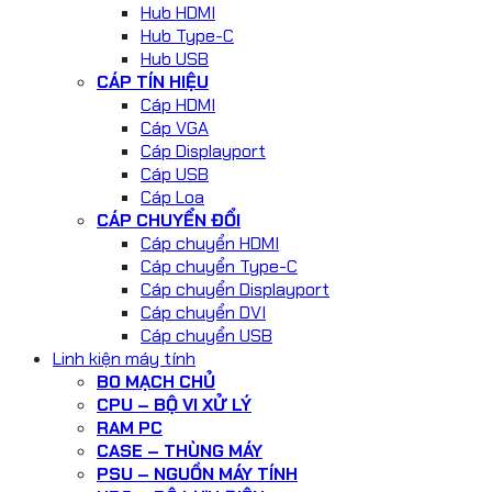
Hub HDMI
Hub Type-C
Hub USB
CÁP TÍN HIỆU
Cáp HDMI
Cáp VGA
Cáp Displayport
Cáp USB
Cáp Loa
CÁP CHUYỂN ĐỔI
Cáp chuyển HDMI
Cáp chuyển Type-C
Cáp chuyển Displayport
Cáp chuyển DVI
Cáp chuyển USB
Linh kiện máy tính
BO MẠCH CHỦ
CPU – BỘ VI XỬ LÝ
RAM PC
CASE – THÙNG MÁY
PSU – NGUỒN MÁY TÍNH