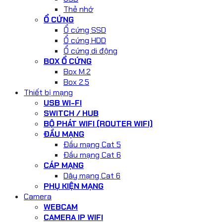
Thẻ nhớ
Ổ CỨNG
Ổ cứng SSD
Ổ cứng HDD
Ổ cứng di động
BOX Ổ CỨNG
Box M.2
Box 2.5
Thiết bị mạng
USB WI-FI
SWITCH / HUB
BỘ PHÁT WIFI (ROUTER WIFI)
ĐẦU MẠNG
Đầu mạng Cat 5
Đầu mạng Cat 6
CÁP MẠNG
Dây mạng Cat 6
PHỤ KIỆN MẠNG
Camera
WEBCAM
CAMERA IP WIFI