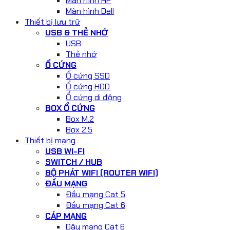
Màn hình HP
Màn hình Dell
Thiết bị lưu trữ
USB & THẺ NHỚ
USB
Thẻ nhớ
Ổ CỨNG
Ổ cứng SSD
Ổ cứng HDD
Ổ cứng di động
BOX Ổ CỨNG
Box M.2
Box 2.5
Thiết bị mạng
USB WI-FI
SWITCH / HUB
BỘ PHÁT WIFI (ROUTER WIFI)
ĐẦU MẠNG
Đầu mạng Cat 5
Đầu mạng Cat 6
CÁP MẠNG
Dây mạng Cat 6