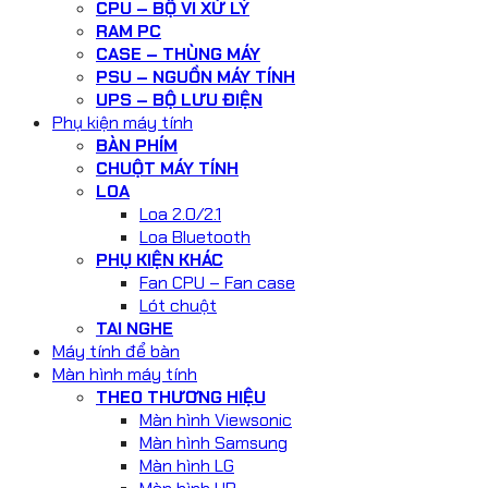
CPU – BỘ VI XỬ LÝ
RAM PC
CASE – THÙNG MÁY
PSU – NGUỒN MÁY TÍNH
UPS – BỘ LƯU ĐIỆN
Phụ kiện máy tính
BÀN PHÍM
CHUỘT MÁY TÍNH
LOA
Loa 2.0/2.1
Loa Bluetooth
PHỤ KIỆN KHÁC
Fan CPU – Fan case
Lót chuột
TAI NGHE
Máy tính để bàn
Màn hình máy tính
THEO THƯƠNG HIỆU
Màn hình Viewsonic
Màn hình Samsung
Màn hình LG