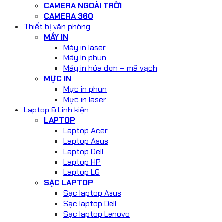
CAMERA NGOÀI TRỜI
CAMERA 360
Thiết bị văn phòng
MÁY IN
Máy in laser
Máy in phun
Máy in hóa đơn – mã vạch
MỰC IN
Mực in phun
Mực in laser
Laptop & Linh kiện
LAPTOP
Laptop Acer
Laptop Asus
Laptop Dell
Laptop HP
Laptop LG
SẠC LAPTOP
Sạc laptop Asus
Sạc laptop Dell
Sạc laptop Lenovo