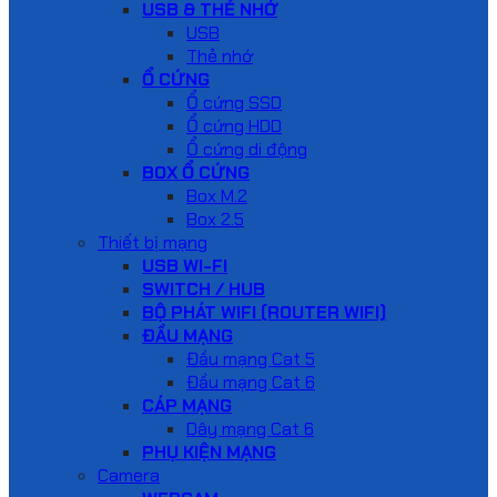
USB & THẺ NHỚ
USB
Thẻ nhớ
Ổ CỨNG
Ổ cứng SSD
Ổ cứng HDD
Ổ cứng di động
BOX Ổ CỨNG
Box M.2
Box 2.5
Thiết bị mạng
USB WI-FI
SWITCH / HUB
BỘ PHÁT WIFI (ROUTER WIFI)
ĐẦU MẠNG
Đầu mạng Cat 5
Đầu mạng Cat 6
CÁP MẠNG
Dây mạng Cat 6
PHỤ KIỆN MẠNG
Camera