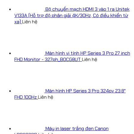
Bộ chuyển mạch HDMI 3 vào 1 ra Unitek
V133A (Hỗ trợ độ phân giải 4K/30Hz, Có điều khiển từ
xa)
Liên hệ
Màn hình vi tính HP Series 3 Pro 27 inch
FHD Monitor - 327ph_B0CG8UT
Liên hệ
Màn hình HP Series 3 Pro 324pv 23.8"
FHD 100Hz
Liên hệ
Máy in laser trắng đen Canon