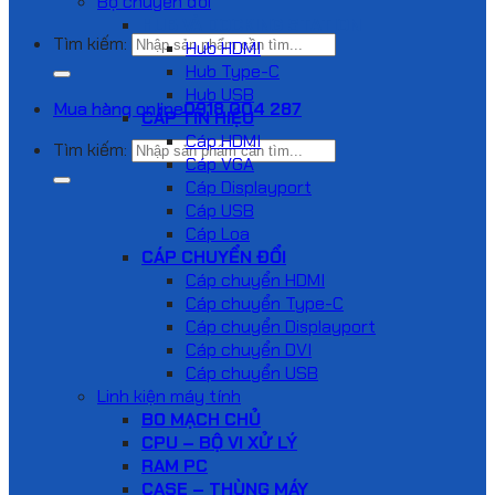
Bộ chuyển đổi
HUB VÀ DOCKING STATION
Tìm kiếm:
Hub HDMI
Hub Type-C
Hub USB
Mua hàng online
0918 004 287
CÁP TÍN HIỆU
Cáp HDMI
Tìm kiếm:
Cáp VGA
Cáp Displayport
Cáp USB
Cáp Loa
CÁP CHUYỂN ĐỔI
Cáp chuyển HDMI
Cáp chuyển Type-C
Cáp chuyển Displayport
Cáp chuyển DVI
Cáp chuyển USB
Linh kiện máy tính
BO MẠCH CHỦ
CPU – BỘ VI XỬ LÝ
RAM PC
CASE – THÙNG MÁY