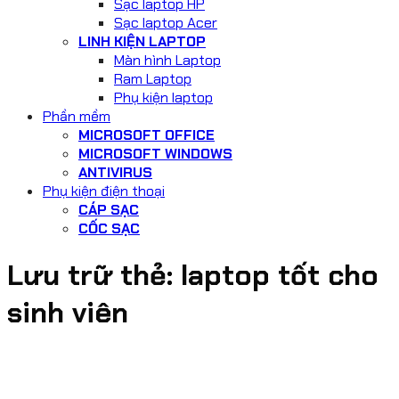
Sạc laptop HP
Sạc laptop Acer
LINH KIỆN LAPTOP
Màn hình Laptop
Ram Laptop
Phụ kiện laptop
Phần mềm
MICROSOFT OFFICE
MICROSOFT WINDOWS
ANTIVIRUS
Phụ kiện điện thoại
CÁP SẠC
CỐC SẠC
Lưu trữ thẻ:
laptop tốt cho
sinh viên