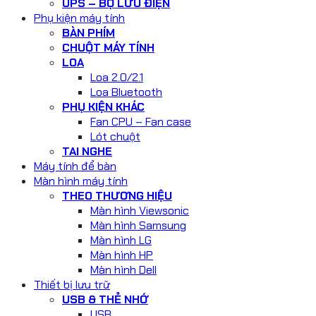
UPS – BỘ LƯU ĐIỆN
Phụ kiện máy tính
BÀN PHÍM
CHUỘT MÁY TÍNH
LOA
Loa 2.0/2.1
Loa Bluetooth
PHỤ KIỆN KHÁC
Fan CPU – Fan case
Lót chuột
TAI NGHE
Máy tính để bàn
Màn hình máy tính
THEO THƯƠNG HIỆU
Màn hình Viewsonic
Màn hình Samsung
Màn hình LG
Màn hình HP
Màn hình Dell
Thiết bị lưu trữ
USB & THẺ NHỚ
USB