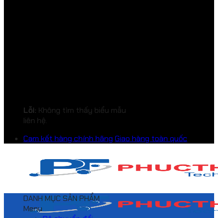
Lỗi:
Không tìm thấy biểu mẫu
liên hệ.
Cam kết hàng chính hãng
Giao hàng toàn quốc
DANH MỤC SẢN PHẨM
Menu