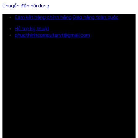
Chuyển đến nội dung
Cam kết hàng chính hãng
Giao hàng toàn quốc
Hỗ trợ kỹ thuật
phucthinhcomputervt@gmail.com