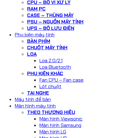
CPU – BỘ VI XỬ LÝ
RAM PC
CASE – THÙNG MÁY
PSU – NGUỒN MÁY TÍNH
UPS – BỘ LƯU ĐIỆN
Phụ kiện máy tính
BÀN PHÍM
CHUỘT MÁY TÍNH
LOA
Loa 2.0/2.1
Loa Bluetooth
PHỤ KIỆN KHÁC
Fan CPU – Fan case
Lót chuột
TAI NGHE
Máy tính để bàn
Màn hình máy tính
THEO THƯƠNG HIỆU
Màn hình Viewsonic
Màn hình Samsung
Màn hình LG