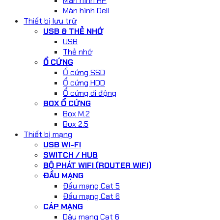
Màn hình HP
Màn hình Dell
Thiết bị lưu trữ
USB & THẺ NHỚ
USB
Thẻ nhớ
Ổ CỨNG
Ổ cứng SSD
Ổ cứng HDD
Ổ cứng di động
BOX Ổ CỨNG
Box M.2
Box 2.5
Thiết bị mạng
USB WI-FI
SWITCH / HUB
BỘ PHÁT WIFI (ROUTER WIFI)
ĐẦU MẠNG
Đầu mạng Cat 5
Đầu mạng Cat 6
CÁP MẠNG
Dây mạng Cat 6