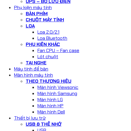
UPS – BỘ LƯU ĐIỆN
Phụ kiện máy tính
BÀN PHÍM
CHUỘT MÁY TÍNH
LOA
Loa 2.0/2.1
Loa Bluetooth
PHỤ KIỆN KHÁC
Fan CPU – Fan case
Lót chuột
TAI NGHE
Máy tính để bàn
Màn hình máy tính
THEO THƯƠNG HIỆU
Màn hình Viewsonic
Màn hình Samsung
Màn hình LG
Màn hình HP
Màn hình Dell
Thiết bị lưu trữ
USB & THẺ NHỚ
USB