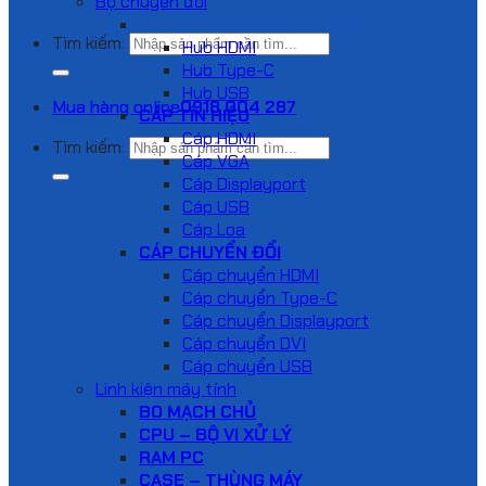
Bộ chuyển đổi
HUB VÀ DOCKING STATION
Tìm kiếm:
Hub HDMI
Hub Type-C
Hub USB
Mua hàng online
0918 004 287
CÁP TÍN HIỆU
Cáp HDMI
Tìm kiếm:
Cáp VGA
Cáp Displayport
Cáp USB
Cáp Loa
CÁP CHUYỂN ĐỔI
Cáp chuyển HDMI
Cáp chuyển Type-C
Cáp chuyển Displayport
Cáp chuyển DVI
Cáp chuyển USB
Linh kiện máy tính
BO MẠCH CHỦ
CPU – BỘ VI XỬ LÝ
RAM PC
CASE – THÙNG MÁY