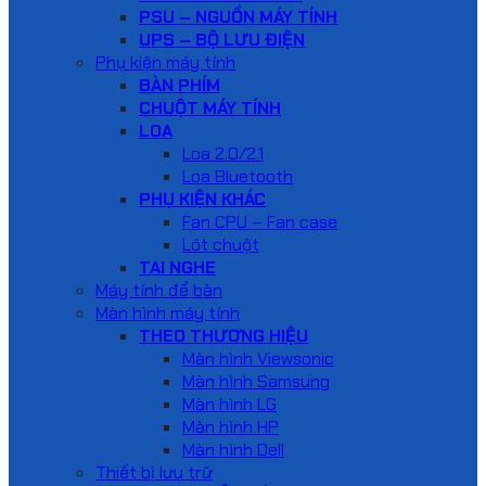
PSU – NGUỒN MÁY TÍNH
UPS – BỘ LƯU ĐIỆN
Phụ kiện máy tính
BÀN PHÍM
CHUỘT MÁY TÍNH
LOA
Loa 2.0/2.1
Loa Bluetooth
PHỤ KIỆN KHÁC
Fan CPU – Fan case
Lót chuột
TAI NGHE
Máy tính để bàn
Màn hình máy tính
THEO THƯƠNG HIỆU
Màn hình Viewsonic
Màn hình Samsung
Màn hình LG
Màn hình HP
Màn hình Dell
Thiết bị lưu trữ