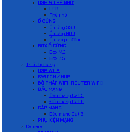
USB & THẺ NHỚ
USB
Thẻ nhớ
Ổ CỨNG
Ổ cứng SSD
Ổ cứng HDD
Ổ cứng di động
BOX Ổ CỨNG
Box M.2
Box 2.5
Thiết bị mạng
USB WI-FI
SWITCH / HUB
BỘ PHÁT WIFI (ROUTER WIFI)
ĐẦU MẠNG
Đầu mạng Cat 5
Đầu mạng Cat 6
CÁP MẠNG
Dây mạng Cat 6
PHỤ KIỆN MẠNG
Camera