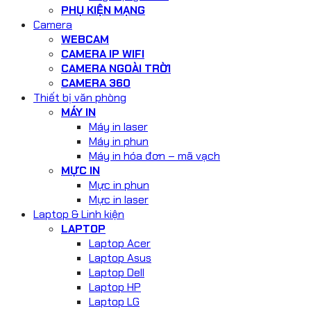
PHỤ KIỆN MẠNG
Camera
WEBCAM
CAMERA IP WIFI
CAMERA NGOÀI TRỜI
CAMERA 360
Thiết bị văn phòng
MÁY IN
Máy in laser
Máy in phun
Máy in hóa đơn – mã vạch
MỰC IN
Mực in phun
Mực in laser
Laptop & Linh kiện
LAPTOP
Laptop Acer
Laptop Asus
Laptop Dell
Laptop HP
Laptop LG