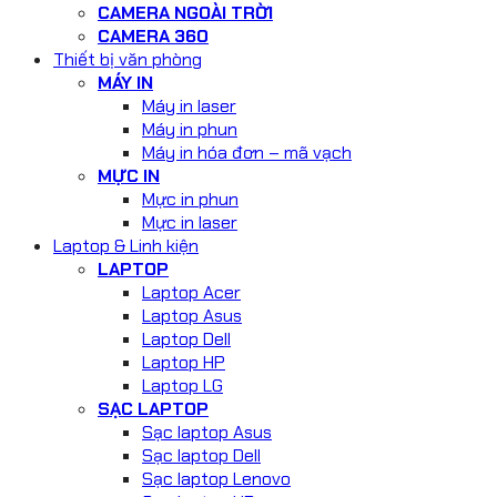
CAMERA NGOÀI TRỜI
CAMERA 360
Thiết bị văn phòng
MÁY IN
Máy in laser
Máy in phun
Máy in hóa đơn – mã vạch
MỰC IN
Mực in phun
Mực in laser
Laptop & Linh kiện
LAPTOP
Laptop Acer
Laptop Asus
Laptop Dell
Laptop HP
Laptop LG
SẠC LAPTOP
Sạc laptop Asus
Sạc laptop Dell
Sạc laptop Lenovo