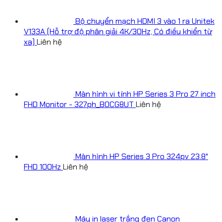
Bộ chuyển mạch HDMI 3 vào 1 ra Unitek
V133A (Hỗ trợ độ phân giải 4K/30Hz, Có điều khiển từ
xa)
Liên hệ
Màn hình vi tính HP Series 3 Pro 27 inch
FHD Monitor - 327ph_B0CG8UT
Liên hệ
Màn hình HP Series 3 Pro 324pv 23.8"
FHD 100Hz
Liên hệ
Máy in laser trắng đen Canon