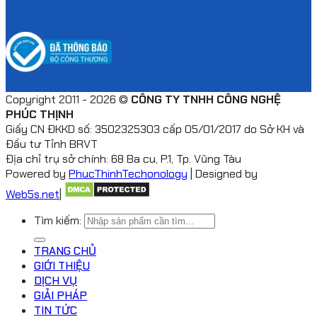
Copyright 2011 - 2026 ©
CÔNG TY TNHH CÔNG NGHỆ
PHÚC THỊNH
Giấy CN ĐKKD số: 3502325303 cấp 05/01/2017 do Sở KH và
Đầu tư Tỉnh BRVT
Địa chỉ trụ sở chính: 68 Ba cu, P.1, Tp. Vũng Tàu
Powered by
PhucThinhTechonology
| Designed by
Web5s.net
|
Tìm kiếm:
TRANG CHỦ
GIỚI THIỆU
DỊCH VỤ
GIẢI PHÁP
TIN TỨC