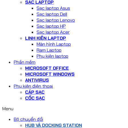
SẠC LAPTOP
Sạc laptop Asus
Sạc laptop Dell
Sạc laptop Lenovo
Sạc laptop HP
Sạc laptop Acer
LINH KIỆN LAPTOP
Màn hình Laptop
Ram Laptop
Phụ kiện laptop
Phần mềm
MICROSOFT OFFICE
MICROSOFT WINDOWS
ANTIVIRUS
Phụ kiện điện thoại
CÁP SẠC
CỐC SẠC
Menu
Bộ chuyển đổi
HUB VÀ DOCKING STATION