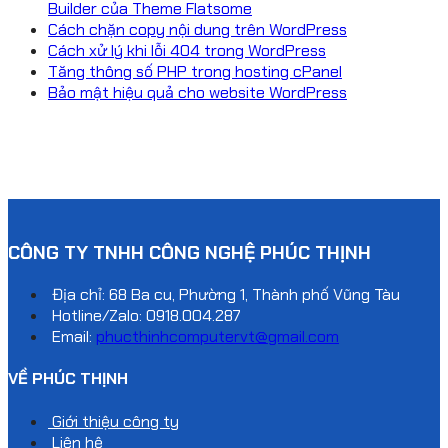
Builder của Theme Flatsome
Cách chặn copy nội dung trên WordPress
Cách xử lý khi lỗi 404 trong WordPress
Tăng thông số PHP trong hosting cPanel
Bảo mật hiệu quả cho website WordPress
CÔNG TY TNHH CÔNG NGHỆ PHÚC THỊNH
Địa chỉ: 68 Ba cu, Phường 1, Thành phố Vũng Tàu
Hotline/Zalo:
0918.004.287
Email:
phucthinhcomputervt@gmail.com
VỀ PHÚC THỊNH
Giới thiệu công ty
Liên hệ