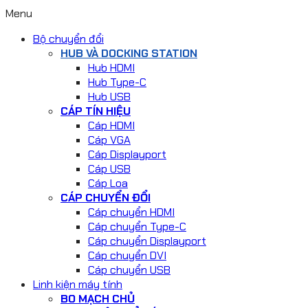
Menu
Bộ chuyển đổi
HUB VÀ DOCKING STATION
Hub HDMI
Hub Type-C
Hub USB
CÁP TÍN HIỆU
Cáp HDMI
Cáp VGA
Cáp Displayport
Cáp USB
Cáp Loa
CÁP CHUYỂN ĐỔI
Cáp chuyển HDMI
Cáp chuyển Type-C
Cáp chuyển Displayport
Cáp chuyển DVI
Cáp chuyển USB
Linh kiện máy tính
BO MẠCH CHỦ