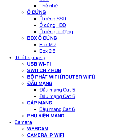
Thẻ nhớ
Ổ CỨNG
Ổ cứng SSD
Ổ cứng HDD
Ổ cứng di động
BOX Ổ CỨNG
Box M.2
Box 2.5
Thiết bị mạng
USB WI-FI
SWITCH / HUB
BỘ PHÁT WIFI (ROUTER WIFI)
ĐẦU MẠNG
Đầu mạng Cat 5
Đầu mạng Cat 6
CÁP MẠNG
Dây mạng Cat 6
PHỤ KIỆN MẠNG
Camera
WEBCAM
CAMERA IP WIFI