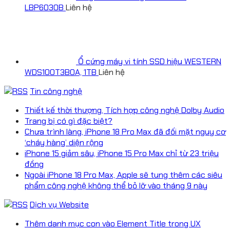
LBP6030B
Liên hệ
Ổ cứng máy vi tính SSD hiệu WESTERN
WDS100T3B0A, 1TB
Liên hệ
Tin công nghệ
Thiết kế thời thượng, Tích hợp công nghệ Dolby Audio
Trang bị có gì đặc biệt?
Chưa trình làng, iPhone 18 Pro Max đã đối mặt nguy cơ
‘cháy hàng’ diện rộng
iPhone 15 giảm sâu, iPhone 15 Pro Max chỉ từ 23 triệu
đồng
Ngoài iPhone 18 Pro Max, Apple sẽ tung thêm các siêu
phẩm công nghệ không thể bỏ lỡ vào tháng 9 này
Dịch vụ Website
Thêm danh mục con vào Element Title trong UX