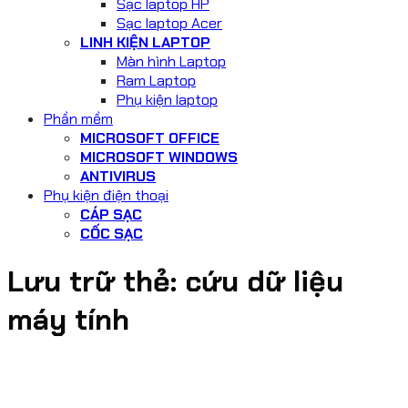
Sạc laptop HP
Sạc laptop Acer
LINH KIỆN LAPTOP
Màn hình Laptop
Ram Laptop
Phụ kiện laptop
Phần mềm
MICROSOFT OFFICE
MICROSOFT WINDOWS
ANTIVIRUS
Phụ kiện điện thoại
CÁP SẠC
CỐC SẠC
Lưu trữ thẻ:
cứu dữ liệu
máy tính