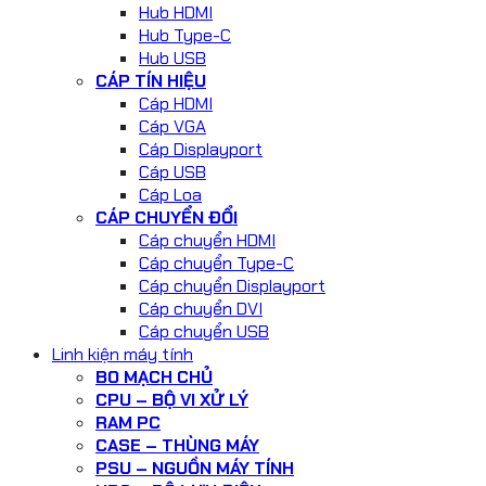
Hub HDMI
Hub Type-C
Hub USB
CÁP TÍN HIỆU
Cáp HDMI
Cáp VGA
Cáp Displayport
Cáp USB
Cáp Loa
CÁP CHUYỂN ĐỔI
Cáp chuyển HDMI
Cáp chuyển Type-C
Cáp chuyển Displayport
Cáp chuyển DVI
Cáp chuyển USB
Linh kiện máy tính
BO MẠCH CHỦ
CPU – BỘ VI XỬ LÝ
RAM PC
CASE – THÙNG MÁY
PSU – NGUỒN MÁY TÍNH