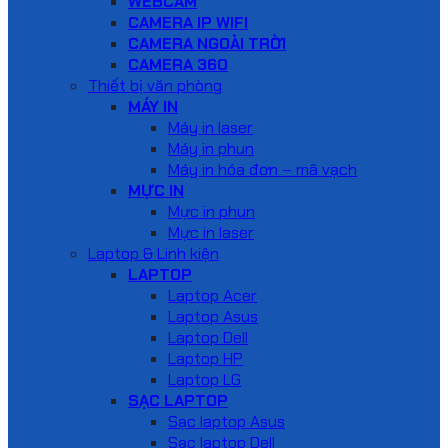
WEBCAM
CAMERA IP WIFI
CAMERA NGOÀI TRỜI
CAMERA 360
Thiết bị văn phòng
MÁY IN
Máy in laser
Máy in phun
Máy in hóa đơn – mã vạch
MỰC IN
Mực in phun
Mực in laser
Laptop & Linh kiện
LAPTOP
Laptop Acer
Laptop Asus
Laptop Dell
Laptop HP
Laptop LG
SẠC LAPTOP
Sạc laptop Asus
Sạc laptop Dell