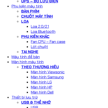
UPS – BỘ LƯU ĐIỆN
Phụ kiện máy tính
BÀN PHÍM
CHUỘT MÁY TÍNH
LOA
Loa 2.0/2.1
Loa Bluetooth
PHỤ KIỆN KHÁC
Fan CPU – Fan case
Lót chuột
TAI NGHE
Máy tính để bàn
Màn hình máy tính
THEO THƯƠNG HIỆU
Màn hình Viewsonic
Màn hình Samsung
Màn hình LG
Màn hình HP
Màn hình Dell
Thiết bị lưu trữ
USB & THẺ NHỚ
USB