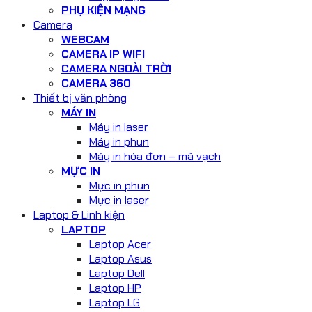
PHỤ KIỆN MẠNG
Camera
WEBCAM
CAMERA IP WIFI
CAMERA NGOÀI TRỜI
CAMERA 360
Thiết bị văn phòng
MÁY IN
Máy in laser
Máy in phun
Máy in hóa đơn – mã vạch
MỰC IN
Mực in phun
Mực in laser
Laptop & Linh kiện
LAPTOP
Laptop Acer
Laptop Asus
Laptop Dell
Laptop HP
Laptop LG