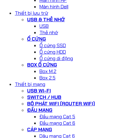
Màn hình HP
Màn hình Dell
Thiết bị lưu trữ
USB & THẺ NHỚ
USB
Thẻ nhớ
Ổ CỨNG
Ổ cứng SSD
Ổ cứng HDD
Ổ cứng di động
BOX Ổ CỨNG
Box M.2
Box 2.5
Thiết bị mạng
USB WI-FI
SWITCH / HUB
BỘ PHÁT WIFI (ROUTER WIFI)
ĐẦU MẠNG
Đầu mạng Cat 5
Đầu mạng Cat 6
CÁP MẠNG
Dây mạng Cat 6