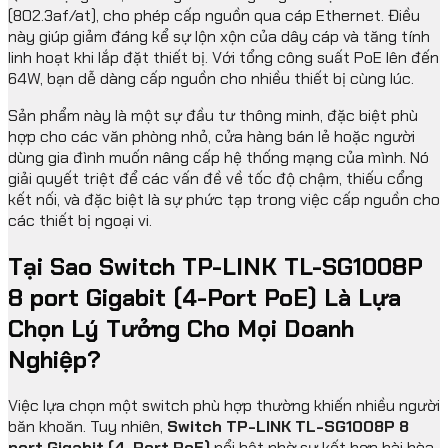
(802.3af/at), cho phép cấp nguồn qua cáp Ethernet. Điều
này giúp giảm đáng kể sự lộn xộn của dây cáp và tăng tính
linh hoạt khi lắp đặt thiết bị. Với tổng công suất PoE lên đến
64W, bạn dễ dàng cấp nguồn cho nhiều thiết bị cùng lúc.
Sản phẩm này là một sự đầu tư thông minh, đặc biệt phù
hợp cho các văn phòng nhỏ, cửa hàng bán lẻ hoặc người
dùng gia đình muốn nâng cấp hệ thống mạng của mình. Nó
giải quyết triệt để các vấn đề về tốc độ chậm, thiếu cổng
kết nối, và đặc biệt là sự phức tạp trong việc cấp nguồn cho
các thiết bị ngoại vi.
Tại Sao Switch TP-LINK TL-SG1008P
8 port Gigabit (4-Port PoE) Là Lựa
Chọn Lý Tưởng Cho Mọi Doanh
Nghiệp?
Việc lựa chọn một switch phù hợp thường khiến nhiều người
băn khoăn. Tuy nhiên,
Switch TP-LINK TL-SG1008P 8
port Gigabit (4-Port PoE)
nổi bật nhờ sự kết hợp hài hòa