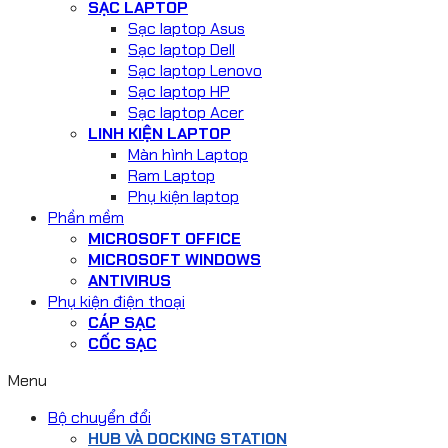
SẠC LAPTOP
Sạc laptop Asus
Sạc laptop Dell
Sạc laptop Lenovo
Sạc laptop HP
Sạc laptop Acer
LINH KIỆN LAPTOP
Màn hình Laptop
Ram Laptop
Phụ kiện laptop
Phần mềm
MICROSOFT OFFICE
MICROSOFT WINDOWS
ANTIVIRUS
Phụ kiện điện thoại
CÁP SẠC
CỐC SẠC
Menu
Bộ chuyển đổi
HUB VÀ DOCKING STATION