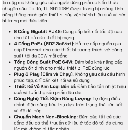
tin cậy mà không yêu cầu người dùng phải có kiến thức
chuyên sâu. Do đó, TL-SG1008P được trang bị những tính
năng thông minh giúp thiết bị này vận hành hiệu quả và bền
bỉ trong mọi điều kiện.
8 Cổng Gigabit RJ45:
Cung cấp kết nối tốc độ cao
cho tất cả các thiết bị mạng.
4 Cổng PoE+ (802.3af/at):
Hỗ trợ cấp nguồn qua
cáp Ethernet cho các thiết bị tương thích, với công
suất tối đa 30W mỗi cổng.
Tổng Công Suất PoE 64W:
Đảm bảo khả năng cấp
nguồn ổn định cho nhiều thiết bị PoE cùng lúc.
Plug & Play (Cắm và Chạy):
Không yêu cầu cấu hình
phức tạp, chỉ cần kết nối và sử dụng.
Thiết Kế Vỏ Kim Loại Bền Bỉ:
Đảm bảo tản nhiệt hiệu
quả và tuổi thọ sản phẩm lâu dài.
Công Nghệ Tiết Kiệm Năng Lượng:
Tự động điều
chỉnh điện năng tiêu thụ dựa trên trạng thái liên kết
và độ dài cáp.
Chuyển Mạch Non-Blocking:
Đảm bảo tất cả các
cổng đều có thể truyền dữ liệu ở tốc độ tối đa cùng
lúc mà không bị tắc nghẽn.