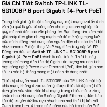
Giá Chi Tiết Switch TP-LINK TL-
SG1008P 8 port Gigabit (4-Port PoE)
Trong thế giới kỹ thuật số ngày nay, một mạng lưới ổn định
và hiệu quả là yếu tố sống còn cho mọi doanh nghiệp, từ
quy mô nhỏ đến các văn phòng lớn. Bạn đang tìm kiếm một
giải pháp đơn giản nhưng mạnh mẽ để mở rộng mạng lưới
của mình, đồng thời cung cấp nguồn điện cho các thiết bị
như camera IP, điện thoại VoIP hay điểm truy cập Wi-Fi?
Đừng tìm đâu xa!
Switch TP-LINK TL-SG1008P 8 port
Gigabit (4-Port PoE)
chính là câu trả lời. Thiết bị này
không chỉ mang đến tốc độ Gigabit ấn tượng mà còn tích
hợp công nghệ Power over Ethernet (PoE) tiện lợi, giúp bạn
tối ưu hóa hệ thống mạng một cách dễ dàng nhất.
Thiết bị chuyển mạch TL-SG1008P của TP-LINK là một bộ
chia mạng không được quản lý, được thiết kế đặc biệt để
đơn giản hóa việc triển khai mạng trong nhiều môi trường
khác nhau. Nó cung cấp 8 cổng Gigabit Ethernet, đảm bảo
tốc độ truyền dữ liệu cực nhanh cho mọi thiết bị kết nối.
Quan trọng hơn, 4 trong số 8 cổng này hỗ trợ chuẩn PoE