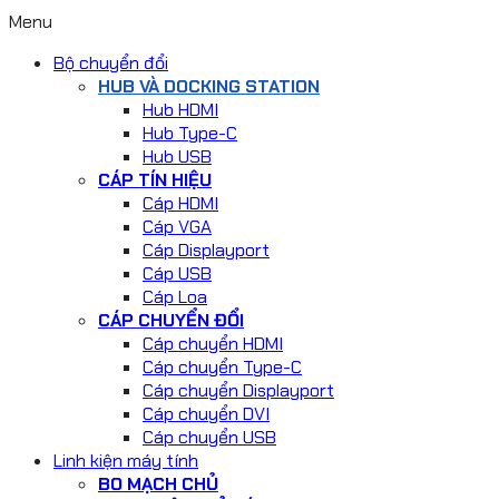
Menu
Bộ chuyển đổi
HUB VÀ DOCKING STATION
Hub HDMI
Hub Type-C
Hub USB
CÁP TÍN HIỆU
Cáp HDMI
Cáp VGA
Cáp Displayport
Cáp USB
Cáp Loa
CÁP CHUYỂN ĐỔI
Cáp chuyển HDMI
Cáp chuyển Type-C
Cáp chuyển Displayport
Cáp chuyển DVI
Cáp chuyển USB
Linh kiện máy tính
BO MẠCH CHỦ