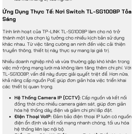
Ứng Dụng Thực Tế: Nơi Switch TL-SG1008P Tỏa
Sáng
Tính linh hoạt của TP-LINK TL-SG1008P làm cho nó trở
thành một lựa chọn lý tưởng cho nhiều kịch bản sử dụng
khác nhau. Từ việc tăng cường an ninh đến việc cải thiện
truyền thông, thiết bị này thực sự mang lại giá trị.
Nhiều doanh nghiệp nhỏ và vừa thường gặp khó khăn trong
việc mở rộng mạng lưới mà không làm tăng thêm chi phí. Với
TL-SG1008P, vấn đề này được giải quyết triệt để. Hơn nữa,
khả năng cấp nguồn PoE giúp đơn giản hóa việc triển khai
các thiết bị quan trọng.
Hệ Thống Camera IP (CCTV):
Cấp nguồn và kết nối
đồng thời cho nhiều camera giám sát, giúp đơn giản
hóa hệ thống dây điện và giảm chi phí lắp đặt.
Điện Thoại VoIP:
Đảm bảo điện thoại IP luôn có nguồn
điện ổn định và kết nối mạng nhanh chóng, tối ưu hóa
hệ thống liên lạc nội bộ.