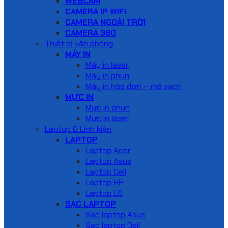
WEBCAM
CAMERA IP WIFI
CAMERA NGOÀI TRỜI
CAMERA 360
Thiết bị văn phòng
MÁY IN
Máy in laser
Máy in phun
Máy in hóa đơn – mã vạch
MỰC IN
Mực in phun
Mực in laser
Laptop & Linh kiện
LAPTOP
Laptop Acer
Laptop Asus
Laptop Dell
Laptop HP
Laptop LG
SẠC LAPTOP
Sạc laptop Asus
Sạc laptop Dell