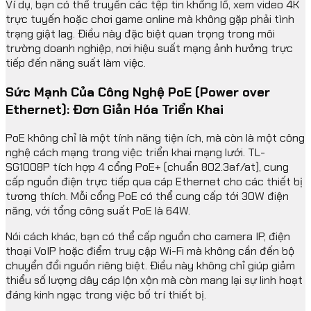
Ví dụ, bạn có thể truyền các tệp tin khổng lồ, xem video 4K
trực tuyến hoặc chơi game online mà không gặp phải tình
trạng giật lag. Điều này đặc biệt quan trọng trong môi
trường doanh nghiệp, nơi hiệu suất mạng ảnh hưởng trực
tiếp đến năng suất làm việc.
Sức Mạnh Của Công Nghệ PoE (Power over
Ethernet): Đơn Giản Hóa Triển Khai
PoE không chỉ là một tính năng tiện ích, mà còn là một công
nghệ cách mạng trong việc triển khai mạng lưới. TL-
SG1008P tích hợp 4 cổng PoE+ (chuẩn 802.3af/at), cung
cấp nguồn điện trực tiếp qua cáp Ethernet cho các thiết bị
tương thích. Mỗi cổng PoE có thể cung cấp tới 30W điện
năng, với tổng công suất PoE là 64W.
Nói cách khác, bạn có thể cấp nguồn cho camera IP, điện
thoại VoIP hoặc điểm truy cập Wi-Fi mà không cần đến bộ
chuyển đổi nguồn riêng biệt. Điều này không chỉ giúp giảm
thiểu số lượng dây cáp lộn xộn mà còn mang lại sự linh hoạt
đáng kinh ngạc trong việc bố trí thiết bị.