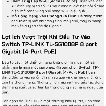
Điểm Truy Cập Wi-Fi (Access Point):
Triển khai các
AP ở những vị trí tối ưu mà không bị giới hạn bởi ổ cắm
điện, mở rộng vùng phủ sóng Wi-Fi hiệu quả.
Mở Rộng Mạng Văn Phòng/Gia Đình:
Dễ dàng thêm
các thiết bị mới như máy tính, máy chủ, máy in mạng
mà vẫn duy trì tốc độ Gigabit.
Lợi Ích Vượt Trội Khi Đầu Tư Vào
Switch TP-LINK TL-SG1008P 8 port
Gigabit (4-Port PoE)
Đầu tư vào một thiết bị mạng không chỉ là mua một sản
phẩm, mà là mua một giải pháp. Khi bạn chọn
Switch TP-
LINK TL-SG1008P 8 port Gigabit (4-Port PoE)
, bạn
đang đầu tư vào sự ổn định, hiệu quả và khả năng mở rộng
của hệ thống mạng. Những lợi ích này sẽ trực tiếp tác động
đến năng suất và sự tiện lợi trong công việc hàng ngày của
bạn.
Bên cạnh đó, TP-LINK là một thương hiệu uy tín, luôn cam
kết mang lại sản phẩm chất lượng cao với mức giá phải