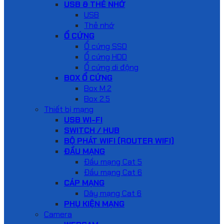
USB & THẺ NHỚ
USB
Thẻ nhớ
Ổ CỨNG
Ổ cứng SSD
Ổ cứng HDD
Ổ cứng di động
BOX Ổ CỨNG
Box M.2
Box 2.5
Thiết bị mạng
USB WI-FI
SWITCH / HUB
BỘ PHÁT WIFI (ROUTER WIFI)
ĐẦU MẠNG
Đầu mạng Cat 5
Đầu mạng Cat 6
CÁP MẠNG
Dây mạng Cat 6
PHỤ KIỆN MẠNG
Camera