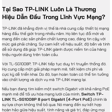
Tại Sao TP-LINK Luôn Là Thương
Hiệu Dẫn Đầu Trong Lĩnh Vực Mạng?
TP-LINK đã khẳng định vị thế là nhà cung cấp thiết bị mạng
hàng đầu thế giới trong nhiều năm. Họ liên tục đổi mới và
mang đến các sản phẩm chất lượng cao, đáng tin cậy với
mức giá phải chăng. Sự cam kết về hiệu suất, độ bền và tính
dễ sử dụng đã giúp TP-LINK giành được niềm tin của hàng
triệu người dùng trên toàn cầu.
Với TL-SG1008P, TP-LINK tiếp tục duy trì truyền thống đó.
Họ cung cấp một giải pháp mạnh mẽ, tiết kiệm chi phí và
cực kỳ dễ triển khai. Do đó, bạn hoàn toàn có thể tin tưởng
vào chất lượng và dịch vụ mà TP-LINK mang lại.
Nếu bạn đang tìm kiếm một switch Gigabit với khả năng PoE
mạnh mẽ để tối ưu hóa mạng lưới của mình,
Switch TP-
LINK TL-SG1008P 8 port Gigabit (4-Port PoE)
chính là
sự lựa chọn không thể bỏ qua. Nó mang đến sự kết hợp
hoàn hảo giữa hiệu suất, tính năng và giá trị, đáp ứng mọi