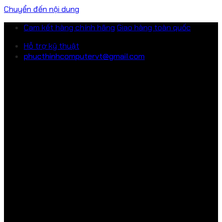
Chuyển đến nội dung
Cam kết hàng chính hãng
Giao hàng toàn quốc
Hỗ trợ kỹ thuật
phucthinhcomputervt@gmail.com