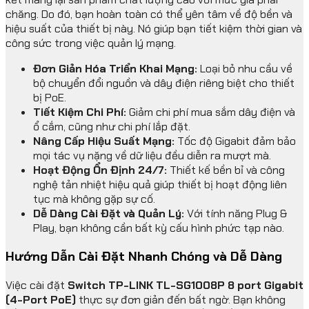
chăng. Do đó, bạn hoàn toàn có thể yên tâm về độ bền và
hiệu suất của thiết bị này. Nó giúp bạn tiết kiệm thời gian và
công sức trong việc quản lý mạng.
Đơn Giản Hóa Triển Khai Mạng:
Loại bỏ nhu cầu về
bộ chuyển đổi nguồn và dây điện riêng biệt cho thiết
bị PoE.
Tiết Kiệm Chi Phí:
Giảm chi phí mua sắm dây điện và
ổ cắm, cũng như chi phí lắp đặt.
Nâng Cấp Hiệu Suất Mạng:
Tốc độ Gigabit đảm bảo
mọi tác vụ nặng về dữ liệu đều diễn ra mượt mà.
Hoạt Động Ổn Định 24/7:
Thiết kế bền bỉ và công
nghệ tản nhiệt hiệu quả giúp thiết bị hoạt động liên
tục mà không gặp sự cố.
Dễ Dàng Cài Đặt và Quản Lý:
Với tính năng Plug &
Play, bạn không cần bất kỳ cấu hình phức tạp nào.
Hướng Dẫn Cài Đặt Nhanh Chóng và Dễ Dàng
Việc cài đặt
Switch TP-LINK TL-SG1008P 8 port Gigabit
(4-Port PoE)
thực sự đơn giản đến bất ngờ. Bạn không