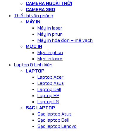
CAMERA NGOÀI TRỜI
CAMERA 360
Thiết bị văn phòng
MÁY IN
Máy in laser
Máy in phun
Máy in hóa đơn – mã vạch
MỰC IN
Mực in phun
Mực in laser
Laptop & Linh kiện
LAPTOP
Laptop Acer
Laptop Asus
Laptop Dell
Laptop HP
Laptop LG
SẠC LAPTOP
Sạc laptop Asus
Sạc laptop Dell
Sạc laptop Lenovo