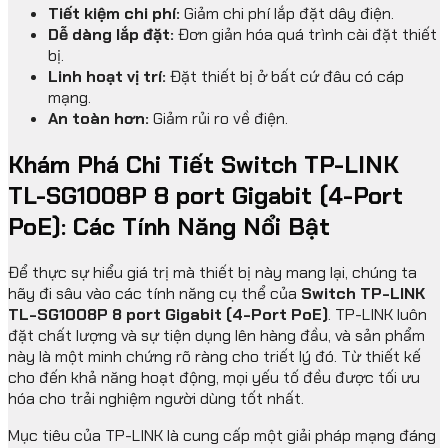
Tiết kiệm chi phí:
Giảm chi phí lắp đặt dây điện.
Dễ dàng lắp đặt:
Đơn giản hóa quá trình cài đặt thiết
bị.
Linh hoạt vị trí:
Đặt thiết bị ở bất cứ đâu có cáp
mạng.
An toàn hơn:
Giảm rủi ro về điện.
Khám Phá Chi Tiết Switch TP-LINK
TL-SG1008P 8 port Gigabit (4-Port
PoE): Các Tính Năng Nổi Bật
Để thực sự hiểu giá trị mà thiết bị này mang lại, chúng ta
hãy đi sâu vào các tính năng cụ thể của
Switch TP-LINK
TL-SG1008P 8 port Gigabit (4-Port PoE)
. TP-LINK luôn
đặt chất lượng và sự tiện dụng lên hàng đầu, và sản phẩm
này là một minh chứng rõ ràng cho triết lý đó. Từ thiết kế
cho đến khả năng hoạt động, mọi yếu tố đều được tối ưu
hóa cho trải nghiệm người dùng tốt nhất.
Mục tiêu của TP-LINK là cung cấp một giải pháp mạng đáng