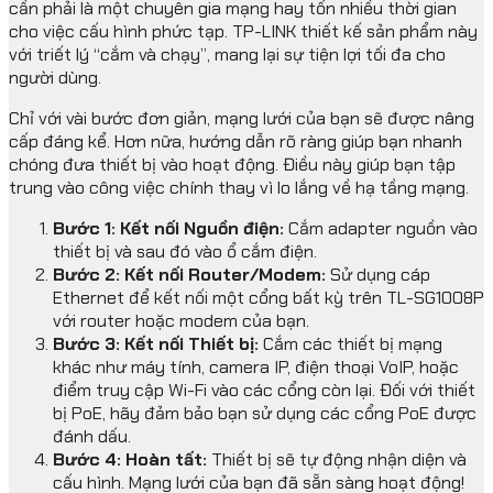
cần phải là một chuyên gia mạng hay tốn nhiều thời gian
cho việc cấu hình phức tạp. TP-LINK thiết kế sản phẩm này
với triết lý “cắm và chạy”, mang lại sự tiện lợi tối đa cho
người dùng.
Chỉ với vài bước đơn giản, mạng lưới của bạn sẽ được nâng
cấp đáng kể. Hơn nữa, hướng dẫn rõ ràng giúp bạn nhanh
chóng đưa thiết bị vào hoạt động. Điều này giúp bạn tập
trung vào công việc chính thay vì lo lắng về hạ tầng mạng.
Bước 1: Kết nối Nguồn điện:
Cắm adapter nguồn vào
thiết bị và sau đó vào ổ cắm điện.
Bước 2: Kết nối Router/Modem:
Sử dụng cáp
Ethernet để kết nối một cổng bất kỳ trên TL-SG1008P
với router hoặc modem của bạn.
Bước 3: Kết nối Thiết bị:
Cắm các thiết bị mạng
khác như máy tính, camera IP, điện thoại VoIP, hoặc
điểm truy cập Wi-Fi vào các cổng còn lại. Đối với thiết
bị PoE, hãy đảm bảo bạn sử dụng các cổng PoE được
đánh dấu.
Bước 4: Hoàn tất:
Thiết bị sẽ tự động nhận diện và
cấu hình. Mạng lưới của bạn đã sẵn sàng hoạt động!