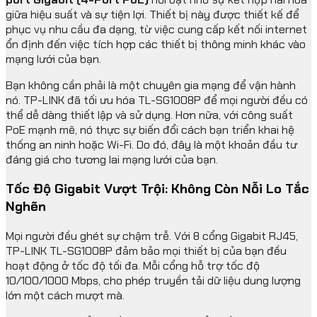
giữa hiệu suất và sự tiện lợi. Thiết bị này được thiết kế để
phục vụ nhu cầu đa dạng, từ việc cung cấp kết nối internet
ổn định đến việc tích hợp các thiết bị thông minh khác vào
mạng lưới của bạn.
Bạn không cần phải là một chuyên gia mạng để vận hành
nó. TP-LINK đã tối ưu hóa TL-SG1008P để mọi người đều có
thể dễ dàng thiết lập và sử dụng. Hơn nữa, với công suất
PoE mạnh mẽ, nó thực sự biến đổi cách bạn triển khai hệ
thống an ninh hoặc Wi-Fi. Do đó, đây là một khoản đầu tư
đáng giá cho tương lai mạng lưới của bạn.
Tốc Độ Gigabit Vượt Trội: Không Còn Nỗi Lo Tắc
Nghẽn
Mọi người đều ghét sự chậm trễ. Với 8 cổng Gigabit RJ45,
TP-LINK TL-SG1008P đảm bảo mọi thiết bị của bạn đều
hoạt động ở tốc độ tối đa. Mỗi cổng hỗ trợ tốc độ
10/100/1000 Mbps, cho phép truyền tải dữ liệu dung lượng
lớn một cách mượt mà.