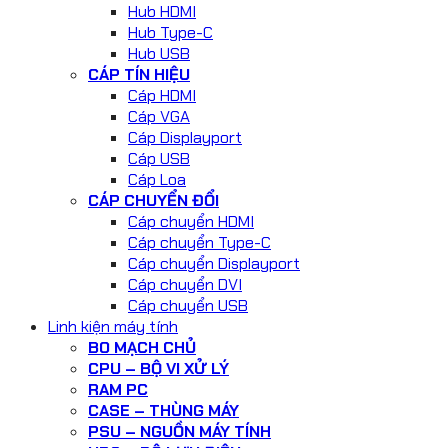
Hub HDMI
Hub Type-C
Hub USB
CÁP TÍN HIỆU
Cáp HDMI
Cáp VGA
Cáp Displayport
Cáp USB
Cáp Loa
CÁP CHUYỂN ĐỔI
Cáp chuyển HDMI
Cáp chuyển Type-C
Cáp chuyển Displayport
Cáp chuyển DVI
Cáp chuyển USB
Linh kiện máy tính
BO MẠCH CHỦ
CPU – BỘ VI XỬ LÝ
RAM PC
CASE – THÙNG MÁY
PSU – NGUỒN MÁY TÍNH