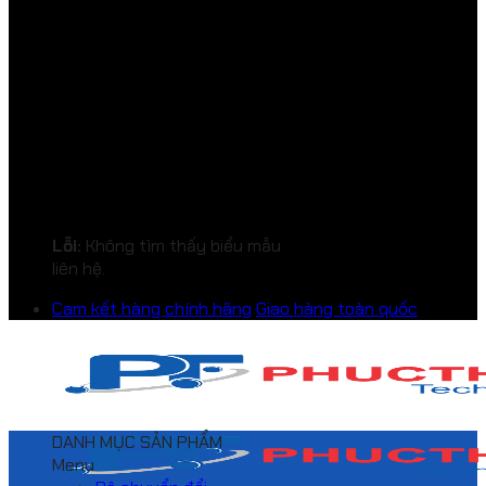
Lỗi:
Không tìm thấy biểu mẫu
liên hệ.
Cam kết hàng chính hãng
Giao hàng toàn quốc
DANH MỤC SẢN PHẨM
Menu