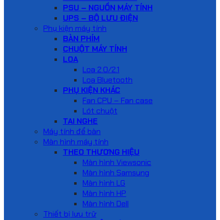
PSU – NGUỒN MÁY TÍNH
UPS – BỘ LƯU ĐIỆN
Phụ kiện máy tính
BÀN PHÍM
CHUỘT MÁY TÍNH
LOA
Loa 2.0/2.1
Loa Bluetooth
PHỤ KIỆN KHÁC
Fan CPU – Fan case
Lót chuột
TAI NGHE
Máy tính để bàn
Màn hình máy tính
THEO THƯƠNG HIỆU
Màn hình Viewsonic
Màn hình Samsung
Màn hình LG
Màn hình HP
Màn hình Dell
Thiết bị lưu trữ