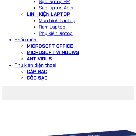
Sạc laptop HP
Sạc laptop Acer
LINH KIỆN LAPTOP
Màn hình Laptop
Ram Laptop
Phụ kiện laptop
Phần mềm
MICROSOFT OFFICE
MICROSOFT WINDOWS
ANTIVIRUS
Phụ kiện điện thoại
CÁP SẠC
CỐC SẠC