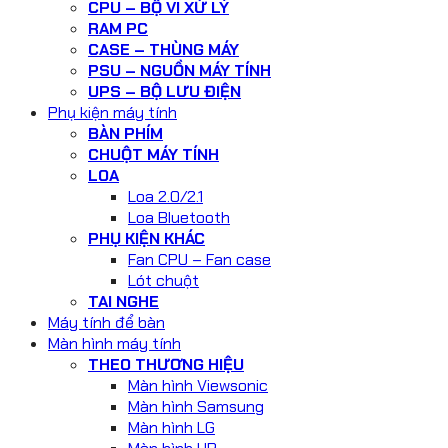
CPU – BỘ VI XỬ LÝ
RAM PC
CASE – THÙNG MÁY
PSU – NGUỒN MÁY TÍNH
UPS – BỘ LƯU ĐIỆN
Phụ kiện máy tính
BÀN PHÍM
CHUỘT MÁY TÍNH
LOA
Loa 2.0/2.1
Loa Bluetooth
PHỤ KIỆN KHÁC
Fan CPU – Fan case
Lót chuột
TAI NGHE
Máy tính để bàn
Màn hình máy tính
THEO THƯƠNG HIỆU
Màn hình Viewsonic
Màn hình Samsung
Màn hình LG