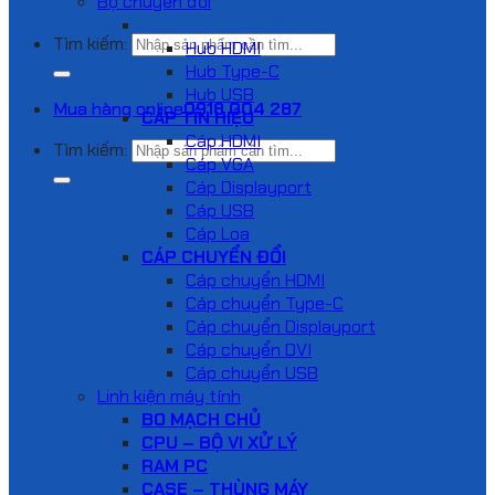
Bộ chuyển đổi
HUB VÀ DOCKING STATION
Tìm kiếm:
Hub HDMI
Hub Type-C
Hub USB
Mua hàng online
0918 004 287
CÁP TÍN HIỆU
Cáp HDMI
Tìm kiếm:
Cáp VGA
Cáp Displayport
Cáp USB
Cáp Loa
CÁP CHUYỂN ĐỔI
Cáp chuyển HDMI
Cáp chuyển Type-C
Cáp chuyển Displayport
Cáp chuyển DVI
Cáp chuyển USB
Linh kiện máy tính
BO MẠCH CHỦ
CPU – BỘ VI XỬ LÝ
RAM PC
CASE – THÙNG MÁY