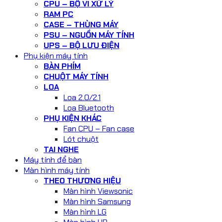
CPU – BỘ VI XỬ LÝ
RAM PC
CASE – THÙNG MÁY
PSU – NGUỒN MÁY TÍNH
UPS – BỘ LƯU ĐIỆN
Phụ kiện máy tính
BÀN PHÍM
CHUỘT MÁY TÍNH
LOA
Loa 2.0/2.1
Loa Bluetooth
PHỤ KIỆN KHÁC
Fan CPU – Fan case
Lót chuột
TAI NGHE
Máy tính để bàn
Màn hình máy tính
THEO THƯƠNG HIỆU
Màn hình Viewsonic
Màn hình Samsung
Màn hình LG