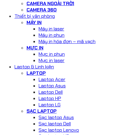
CAMERA NGOÀI TRỜI
CAMERA 360
Thiết bị văn phòng
MÁY IN
Máy in laser
Máy in phun
Máy in hóa đơn – mã vạch
MỰC IN
Mực in phun
Mực in laser
Laptop & Linh kiện
LAPTOP
Laptop Acer
Laptop Asus
Laptop Dell
Laptop HP
Laptop LG
SẠC LAPTOP
Sạc laptop Asus
Sạc laptop Dell
Sạc laptop Lenovo