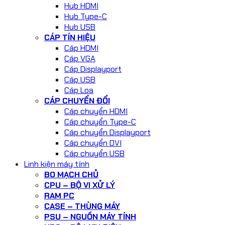
Hub HDMI
Hub Type-C
Hub USB
CÁP TÍN HIỆU
Cáp HDMI
Cáp VGA
Cáp Displayport
Cáp USB
Cáp Loa
CÁP CHUYỂN ĐỔI
Cáp chuyển HDMI
Cáp chuyển Type-C
Cáp chuyển Displayport
Cáp chuyển DVI
Cáp chuyển USB
Linh kiện máy tính
BO MẠCH CHỦ
CPU – BỘ VI XỬ LÝ
RAM PC
CASE – THÙNG MÁY
PSU – NGUỒN MÁY TÍNH