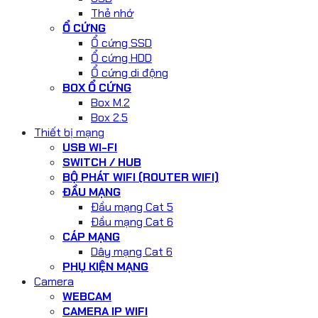
Thẻ nhớ
Ổ CỨNG
Ổ cứng SSD
Ổ cứng HDD
Ổ cứng di động
BOX Ổ CỨNG
Box M.2
Box 2.5
Thiết bị mạng
USB WI-FI
SWITCH / HUB
BỘ PHÁT WIFI (ROUTER WIFI)
ĐẦU MẠNG
Đầu mạng Cat 5
Đầu mạng Cat 6
CÁP MẠNG
Dây mạng Cat 6
PHỤ KIỆN MẠNG
Camera
WEBCAM
CAMERA IP WIFI