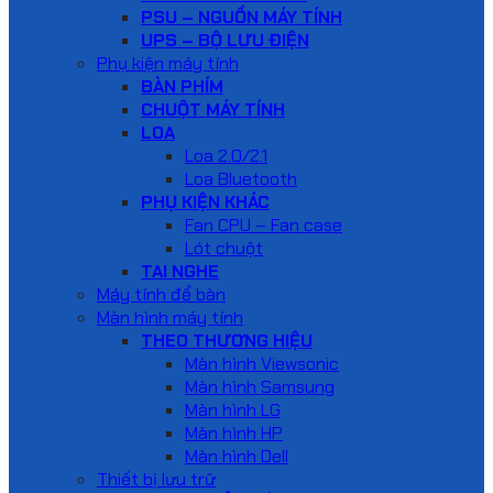
PSU – NGUỒN MÁY TÍNH
UPS – BỘ LƯU ĐIỆN
Phụ kiện máy tính
BÀN PHÍM
CHUỘT MÁY TÍNH
LOA
Loa 2.0/2.1
Loa Bluetooth
PHỤ KIỆN KHÁC
Fan CPU – Fan case
Lót chuột
TAI NGHE
Máy tính để bàn
Màn hình máy tính
THEO THƯƠNG HIỆU
Màn hình Viewsonic
Màn hình Samsung
Màn hình LG
Màn hình HP
Màn hình Dell
Thiết bị lưu trữ