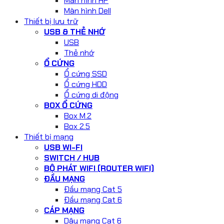
Màn hình HP
Màn hình Dell
Thiết bị lưu trữ
USB & THẺ NHỚ
USB
Thẻ nhớ
Ổ CỨNG
Ổ cứng SSD
Ổ cứng HDD
Ổ cứng di động
BOX Ổ CỨNG
Box M.2
Box 2.5
Thiết bị mạng
USB WI-FI
SWITCH / HUB
BỘ PHÁT WIFI (ROUTER WIFI)
ĐẦU MẠNG
Đầu mạng Cat 5
Đầu mạng Cat 6
CÁP MẠNG
Dây mạng Cat 6