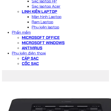
Sạc laptop HP
Sạc laptop Acer
LINH KIỆN LAPTOP
Màn hình Laptop
Ram Laptop
Phụ kiện laptop
Phần mềm
MICROSOFT OFFICE
MICROSOFT WINDOWS
ANTIVIRUS
Phụ kiện điện thoại
CÁP SẠC
CỐC SẠC