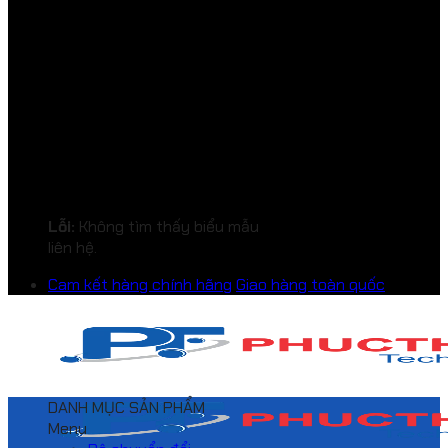
Lỗi:
Không tìm thấy biểu mẫu
liên hệ.
Cam kết hàng chính hãng
Giao hàng toàn quốc
DANH MỤC SẢN PHẨM
Menu