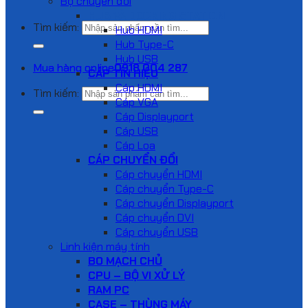
Bộ chuyển đổi
HUB VÀ DOCKING STATION
Tìm kiếm:
Hub HDMI
Hub Type-C
Hub USB
Mua hàng online
0918 004 287
CÁP TÍN HIỆU
Cáp HDMI
Tìm kiếm:
Cáp VGA
Cáp Displayport
Cáp USB
Cáp Loa
CÁP CHUYỂN ĐỔI
Cáp chuyển HDMI
Cáp chuyển Type-C
Cáp chuyển Displayport
Cáp chuyển DVI
Cáp chuyển USB
Linh kiện máy tính
BO MẠCH CHỦ
CPU – BỘ VI XỬ LÝ
RAM PC
CASE – THÙNG MÁY