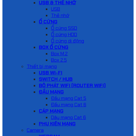
USB & THẺ NHỚ
USB
Thẻ nhớ
Ổ CỨNG
Ổ cứng SSD
Ổ cứng HDD
Ổ cứng di động
BOX Ổ CỨNG
Box M.2
Box 2.5
Thiết bị mạng
USB WI-FI
SWITCH / HUB
BỘ PHÁT WIFI (ROUTER WIFI)
ĐẦU MẠNG
Đầu mạng Cat 5
Đầu mạng Cat 6
CÁP MẠNG
Dây mạng Cat 6
PHỤ KIỆN MẠNG
Camera