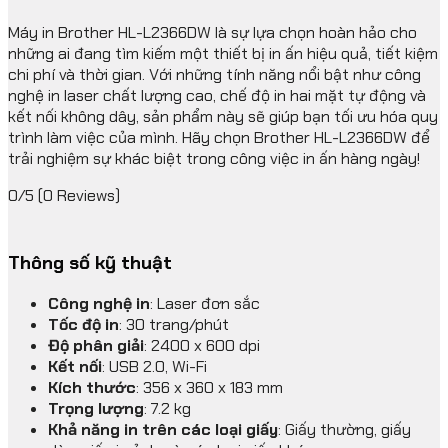
Máy in Brother HL-L2366DW là sự lựa chọn hoàn hảo cho
những ai đang tìm kiếm một thiết bị in ấn hiệu quả, tiết kiệm
chi phí và thời gian. Với những tính năng nổi bật như công
nghệ in laser chất lượng cao, chế độ in hai mặt tự động và
kết nối không dây, sản phẩm này sẽ giúp bạn tối ưu hóa quy
trình làm việc của mình. Hãy chọn Brother HL-L2366DW để
trải nghiệm sự khác biệt trong công việc in ấn hàng ngày!
0/5
(0 Reviews)
Thông số kỹ thuật
Công nghệ in
: Laser đơn sắc
Tốc độ in
: 30 trang/phút
Độ phân giải
: 2400 x 600 dpi
Kết nối
: USB 2.0, Wi-Fi
Kích thước
: 356 x 360 x 183 mm
Trọng lượng
: 7.2 kg
Khả năng in trên các loại giấy
: Giấy thường, giấy