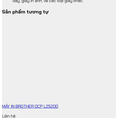
dày, giấy in ảnh, và các loại giấy khác.
Sản phẩm tương tự
MÁY IN BROTHER DCP L2520D
Liên hệ