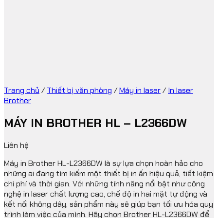
Trang chủ
/
Thiết bị văn phòng
/
Máy in laser
/
In laser
Brother
MÁY IN BROTHER HL – L2366DW
Liên hệ
Máy in Brother HL-L2366DW là sự lựa chọn hoàn hảo cho
những ai đang tìm kiếm một thiết bị in ấn hiệu quả, tiết kiệm
chi phí và thời gian. Với những tính năng nổi bật như công
nghệ in laser chất lượng cao, chế độ in hai mặt tự động và
kết nối không dây, sản phẩm này sẽ giúp bạn tối ưu hóa quy
trình làm việc của mình. Hãy chọn Brother HL-L2366DW để