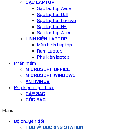
SẠC LAPTOP
Sạc laptop Asus
Sạc laptop Dell
Sạc laptop Lenovo
Sạc laptop HP
Sạc laptop Acer
LINH KIỆN LAPTOP
Màn hình Laptop
Ram Laptop
Phụ kiện laptop
Phần mềm
MICROSOFT OFFICE
MICROSOFT WINDOWS
ANTIVIRUS
Phụ kiện điện thoại
CÁP SẠC
CỐC SẠC
Menu
Bộ chuyển đổi
HUB VÀ DOCKING STATION