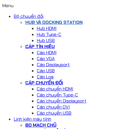
Menu
Bộ chuyển đổi
HUB VÀ DOCKING STATION
Hub HDMI
Hub Type-C
Hub USB
CÁP TÍN HIỆU
Cáp HDMI
Cáp VGA
Cáp Displayport
Cáp USB
Cáp Loa
CÁP CHUYỂN ĐỔI
Cáp chuyển HDMI
Cáp chuyển Type-C
Cáp chuyển Displayport
Cáp chuyển DVI
Cáp chuyển USB
Linh kiện máy tính
BO MẠCH CHỦ