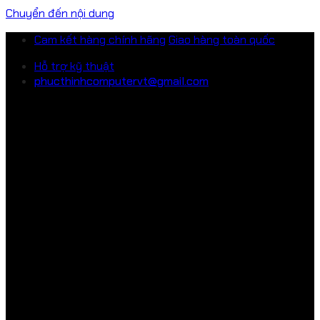
Chuyển đến nội dung
Cam kết hàng chính hãng
Giao hàng toàn quốc
Hỗ trợ kỹ thuật
phucthinhcomputervt@gmail.com