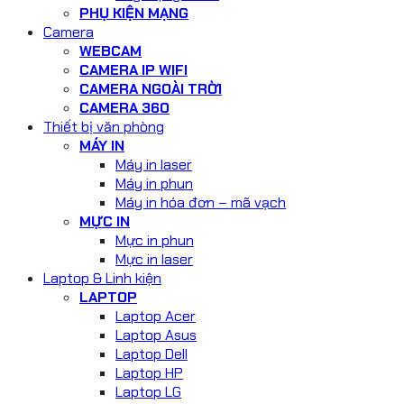
PHỤ KIỆN MẠNG
Camera
WEBCAM
CAMERA IP WIFI
CAMERA NGOÀI TRỜI
CAMERA 360
Thiết bị văn phòng
MÁY IN
Máy in laser
Máy in phun
Máy in hóa đơn – mã vạch
MỰC IN
Mực in phun
Mực in laser
Laptop & Linh kiện
LAPTOP
Laptop Acer
Laptop Asus
Laptop Dell
Laptop HP
Laptop LG