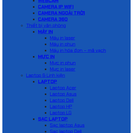
WEBCAM
CAMERA IP WIFI
CAMERA NGOÀI TRỜI
CAMERA 360
Thiết bị văn phòng
MÁY IN
Máy in laser
Máy in phun
Máy in hóa đơn – mã vạch
MỰC IN
Mực in phun
Mực in laser
Laptop & Linh kiện
LAPTOP
Laptop Acer
Laptop Asus
Laptop Dell
Laptop HP
Laptop LG
SẠC LAPTOP
Sạc laptop Asus
Sạc laptop Dell