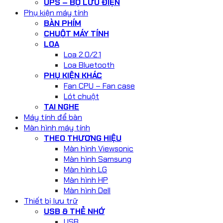
UPS – BỘ LƯU ĐIỆN
Phụ kiện máy tính
BÀN PHÍM
CHUỘT MÁY TÍNH
LOA
Loa 2.0/2.1
Loa Bluetooth
PHỤ KIỆN KHÁC
Fan CPU – Fan case
Lót chuột
TAI NGHE
Máy tính để bàn
Màn hình máy tính
THEO THƯƠNG HIỆU
Màn hình Viewsonic
Màn hình Samsung
Màn hình LG
Màn hình HP
Màn hình Dell
Thiết bị lưu trữ
USB & THẺ NHỚ
USB