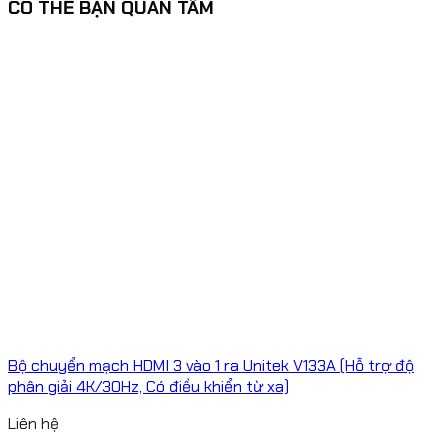
CÓ THỂ BẠN QUAN TÂM
Bộ chuyển mạch HDMI 3 vào 1 ra Unitek V133A (Hỗ trợ độ
phân giải 4K/30Hz, Có điều khiển từ xa)
Liên hệ