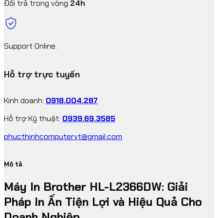
Đổi trả trong vòng
24h
Support Online.
Hỗ trợ trực tuyến
Kinh doanh:
0918.004.287
Hỗ trợ Kỹ thuật:
0939.69.3585
phucthinhcomputervt@gmail.com
Mô tả
Máy In Brother HL-L2366DW: Giải
Pháp In Ấn Tiện Lợi và Hiệu Quả Cho
Doanh Nghiệp