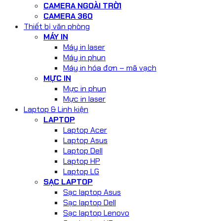
CAMERA NGOÀI TRỜI
CAMERA 360
Thiết bị văn phòng
MÁY IN
Máy in laser
Máy in phun
Máy in hóa đơn – mã vạch
MỰC IN
Mực in phun
Mực in laser
Laptop & Linh kiện
LAPTOP
Laptop Acer
Laptop Asus
Laptop Dell
Laptop HP
Laptop LG
SẠC LAPTOP
Sạc laptop Asus
Sạc laptop Dell
Sạc laptop Lenovo