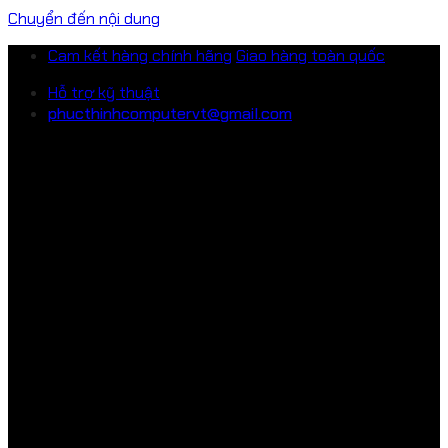
Chuyển đến nội dung
Cam kết hàng chính hãng
Giao hàng toàn quốc
Hỗ trợ kỹ thuật
phucthinhcomputervt@gmail.com