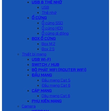
USB & THẺ NHỚ
USB
Thẻ nhớ
Ổ CỨNG
Ổ cứng SSD
Ổ cứng HDD
Ổ cứng di động
BOX Ổ CỨNG
Box M.2
Box 2.5
Thiết bị mạng
USB WI-FI
SWITCH / HUB
BỘ PHÁT WIFI (ROUTER WIFI)
ĐẦU MẠNG
Đầu mạng Cat 5
Đầu mạng Cat 6
CÁP MẠNG
Dây mạng Cat 6
PHỤ KIỆN MẠNG
Camera