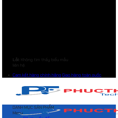
Lỗi:
Không tìm thấy biểu mẫu
liên hệ.
Cam kết hàng chính hãng
Giao hàng toàn quốc
DANH MỤC SẢN PHẨM
Menu