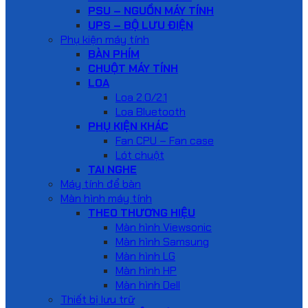
PSU – NGUỒN MÁY TÍNH
UPS – BỘ LƯU ĐIỆN
Phụ kiện máy tính
BÀN PHÍM
CHUỘT MÁY TÍNH
LOA
Loa 2.0/2.1
Loa Bluetooth
PHỤ KIỆN KHÁC
Fan CPU – Fan case
Lót chuột
TAI NGHE
Máy tính để bàn
Màn hình máy tính
THEO THƯƠNG HIỆU
Màn hình Viewsonic
Màn hình Samsung
Màn hình LG
Màn hình HP
Màn hình Dell
Thiết bị lưu trữ