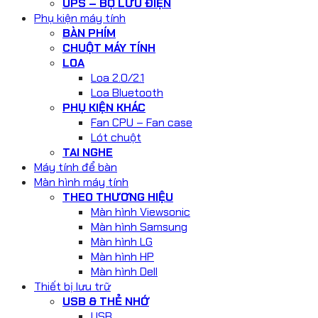
UPS – BỘ LƯU ĐIỆN
Phụ kiện máy tính
BÀN PHÍM
CHUỘT MÁY TÍNH
LOA
Loa 2.0/2.1
Loa Bluetooth
PHỤ KIỆN KHÁC
Fan CPU – Fan case
Lót chuột
TAI NGHE
Máy tính để bàn
Màn hình máy tính
THEO THƯƠNG HIỆU
Màn hình Viewsonic
Màn hình Samsung
Màn hình LG
Màn hình HP
Màn hình Dell
Thiết bị lưu trữ
USB & THẺ NHỚ
USB