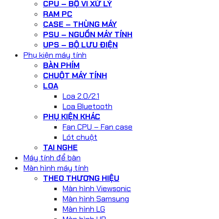
CPU – BỘ VI XỬ LÝ
RAM PC
CASE – THÙNG MÁY
PSU – NGUỒN MÁY TÍNH
UPS – BỘ LƯU ĐIỆN
Phụ kiện máy tính
BÀN PHÍM
CHUỘT MÁY TÍNH
LOA
Loa 2.0/2.1
Loa Bluetooth
PHỤ KIỆN KHÁC
Fan CPU – Fan case
Lót chuột
TAI NGHE
Máy tính để bàn
Màn hình máy tính
THEO THƯƠNG HIỆU
Màn hình Viewsonic
Màn hình Samsung
Màn hình LG