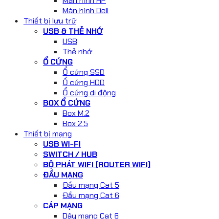
Màn hình HP
Màn hình Dell
Thiết bị lưu trữ
USB & THẺ NHỚ
USB
Thẻ nhớ
Ổ CỨNG
Ổ cứng SSD
Ổ cứng HDD
Ổ cứng di động
BOX Ổ CỨNG
Box M.2
Box 2.5
Thiết bị mạng
USB WI-FI
SWITCH / HUB
BỘ PHÁT WIFI (ROUTER WIFI)
ĐẦU MẠNG
Đầu mạng Cat 5
Đầu mạng Cat 6
CÁP MẠNG
Dây mạng Cat 6