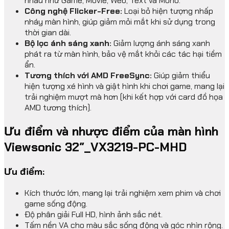
nhau như Game, Movie, Web, Text và Mono.
Công nghệ Flicker-Free:
Loại bỏ hiện tượng nhấp
nháy màn hình, giúp giảm mỏi mắt khi sử dụng trong
thời gian dài.
Bộ lọc ánh sáng xanh:
Giảm lượng ánh sáng xanh
phát ra từ màn hình, bảo vệ mắt khỏi các tác hại tiềm
ẩn.
Tương thích với AMD FreeSync:
Giúp giảm thiểu
hiện tượng xé hình và giật hình khi chơi game, mang lại
trải nghiệm mượt mà hơn (khi kết hợp với card đồ họa
AMD tương thích).
Ưu điểm và nhược điểm của màn hình
Viewsonic 32″_VX3219-PC-MHD
Ưu điểm:
Kích thước lớn, mang lại trải nghiệm xem phim và chơi
game sống động.
Độ phân giải Full HD, hình ảnh sắc nét.
Tấm nền VA cho màu sắc sống động và góc nhìn rộng.