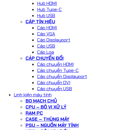
Hub HDMI
Hub Type-C
Hub USB
CÁP TÍN HIỆU
Cáp HDMI
Cáp VGA
Cáp Displayport
Cáp USB
Cáp Loa
CÁP CHUYỂN ĐỔI
Cáp chuyển HDMI
Cáp chuyển Type-C
Cáp chuyển Displayport
Cáp chuyển DVI
Cáp chuyển USB
Linh kiện máy tính
BO MẠCH CHỦ
CPU – BỘ VI XỬ LÝ
RAM PC
CASE – THÙNG MÁY
PSU – NGUỒN MÁY TÍNH