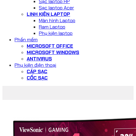
Sạc laptop HP
Sạc laptop Acer
LINH KIỆN LAPTOP
Màn hình Laptop
Ram Laptop
Phụ kiện laptop
Phần mềm
MICROSOFT OFFICE
MICROSOFT WINDOWS
ANTIVIRUS
Phụ kiện điện thoại
CÁP SẠC
CỐC SẠC