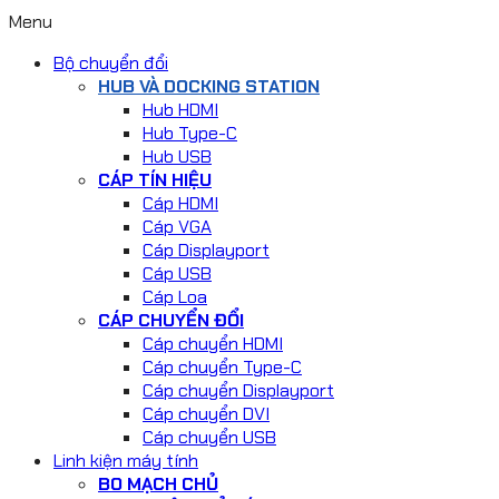
Menu
Bộ chuyển đổi
HUB VÀ DOCKING STATION
Hub HDMI
Hub Type-C
Hub USB
CÁP TÍN HIỆU
Cáp HDMI
Cáp VGA
Cáp Displayport
Cáp USB
Cáp Loa
CÁP CHUYỂN ĐỔI
Cáp chuyển HDMI
Cáp chuyển Type-C
Cáp chuyển Displayport
Cáp chuyển DVI
Cáp chuyển USB
Linh kiện máy tính
BO MẠCH CHỦ