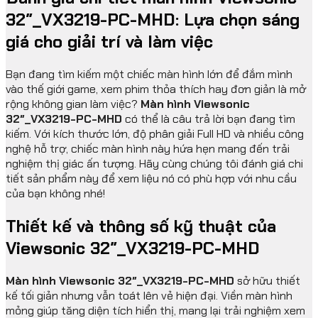
32″_VX3219-PC-MHD: Lựa chọn sáng
giá cho giải trí và làm việc
Bạn đang tìm kiếm một chiếc màn hình lớn để đắm mình
vào thế giới game, xem phim thỏa thích hay đơn giản là mở
rộng không gian làm việc?
Màn hình Viewsonic
32″_VX3219-PC-MHD
có thể là câu trả lời bạn đang tìm
kiếm. Với kích thước lớn, độ phân giải Full HD và nhiều công
nghệ hỗ trợ, chiếc màn hình này hứa hẹn mang đến trải
nghiệm thị giác ấn tượng. Hãy cùng chúng tôi đánh giá chi
tiết sản phẩm này để xem liệu nó có phù hợp với nhu cầu
của bạn không nhé!
Thiết kế và thông số kỹ thuật của
Viewsonic 32″_VX3219-PC-MHD
Màn hình Viewsonic 32″_VX3219-PC-MHD
sở hữu thiết
kế tối giản nhưng vẫn toát lên vẻ hiện đại. Viền màn hình
mỏng giúp tăng diện tích hiển thị, mang lại trải nghiệm xem