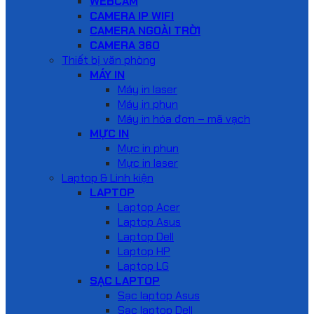
WEBCAM
CAMERA IP WIFI
CAMERA NGOÀI TRỜI
CAMERA 360
Thiết bị văn phòng
MÁY IN
Máy in laser
Máy in phun
Máy in hóa đơn – mã vạch
MỰC IN
Mực in phun
Mực in laser
Laptop & Linh kiện
LAPTOP
Laptop Acer
Laptop Asus
Laptop Dell
Laptop HP
Laptop LG
SẠC LAPTOP
Sạc laptop Asus
Sạc laptop Dell