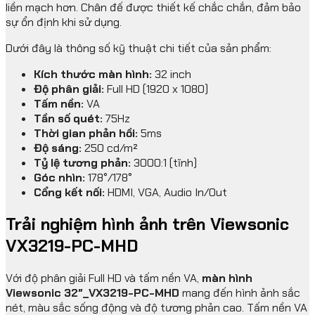
liền mạch hơn. Chân đế được thiết kế chắc chắn, đảm bảo
sự ổn định khi sử dụng.
Dưới đây là thông số kỹ thuật chi tiết của sản phẩm:
Kích thước màn hình:
32 inch
Độ phân giải:
Full HD (1920 x 1080)
Tấm nền:
VA
Tần số quét:
75Hz
Thời gian phản hồi:
5ms
Độ sáng:
250 cd/m²
Tỷ lệ tương phản:
3000:1 (tĩnh)
Góc nhìn:
178°/178°
Cổng kết nối:
HDMI, VGA, Audio In/Out
Trải nghiệm hình ảnh trên Viewsonic
VX3219-PC-MHD
Với độ phân giải Full HD và tấm nền VA,
màn hình
Viewsonic 32″_VX3219-PC-MHD
mang đến hình ảnh sắc
nét, màu sắc sống động và độ tương phản cao. Tấm nền VA