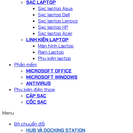
SẠC LAPTOP
Sạc laptop Asus
Sạc laptop Dell
Sạc laptop Lenovo
Sạc laptop HP
Sạc laptop Acer
LINH KIỆN LAPTOP
Màn hình Laptop
Ram Laptop
Phụ kiện laptop
Phần mềm
MICROSOFT OFFICE
MICROSOFT WINDOWS
ANTIVIRUS
Phụ kiện điện thoại
CÁP SẠC
CỐC SẠC
Menu
Bộ chuyển đổi
HUB VÀ DOCKING STATION