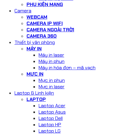
PHỤ KIỆN MẠNG
Camera
WEBCAM
CAMERA IP WIFI
CAMERA NGOÀI TRỜI
CAMERA 360
Thiết bị văn phòng
MÁY IN
Máy in laser
Máy in phun
Máy in hóa đơn – mã vạch
MỰC IN
Mực in phun
Mực in laser
Laptop & Linh kiện
LAPTOP
Laptop Acer
Laptop Asus
Laptop Dell
Laptop HP
Laptop LG