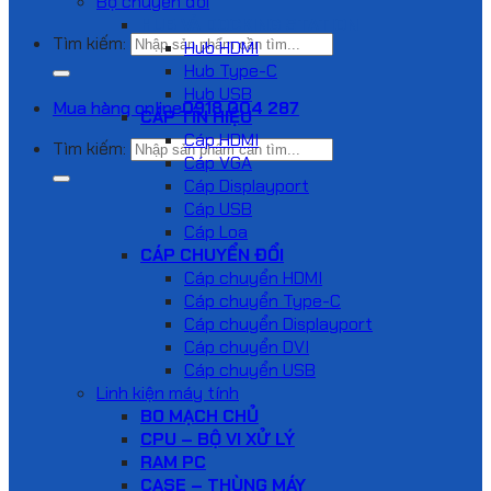
Bộ chuyển đổi
HUB VÀ DOCKING STATION
Tìm kiếm:
Hub HDMI
Hub Type-C
Hub USB
Mua hàng online
0918 004 287
CÁP TÍN HIỆU
Cáp HDMI
Tìm kiếm:
Cáp VGA
Cáp Displayport
Cáp USB
Cáp Loa
CÁP CHUYỂN ĐỔI
Cáp chuyển HDMI
Cáp chuyển Type-C
Cáp chuyển Displayport
Cáp chuyển DVI
Cáp chuyển USB
Linh kiện máy tính
BO MẠCH CHỦ
CPU – BỘ VI XỬ LÝ
RAM PC
CASE – THÙNG MÁY