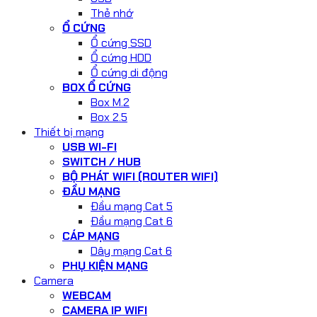
Thẻ nhớ
Ổ CỨNG
Ổ cứng SSD
Ổ cứng HDD
Ổ cứng di động
BOX Ổ CỨNG
Box M.2
Box 2.5
Thiết bị mạng
USB WI-FI
SWITCH / HUB
BỘ PHÁT WIFI (ROUTER WIFI)
ĐẦU MẠNG
Đầu mạng Cat 5
Đầu mạng Cat 6
CÁP MẠNG
Dây mạng Cat 6
PHỤ KIỆN MẠNG
Camera
WEBCAM
CAMERA IP WIFI