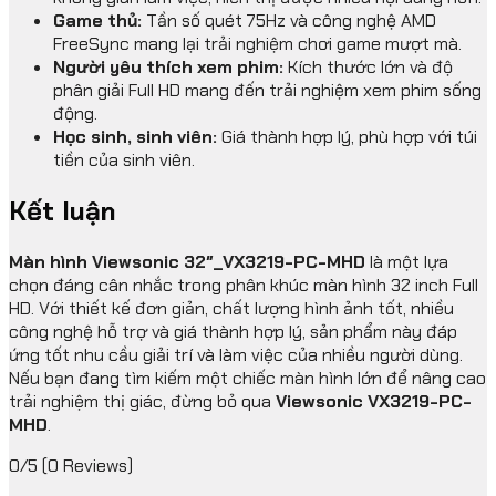
Game thủ:
Tần số quét 75Hz và công nghệ AMD
FreeSync mang lại trải nghiệm chơi game mượt mà.
Người yêu thích xem phim:
Kích thước lớn và độ
phân giải Full HD mang đến trải nghiệm xem phim sống
động.
Học sinh, sinh viên:
Giá thành hợp lý, phù hợp với túi
tiền của sinh viên.
Kết luận
Màn hình Viewsonic 32″_VX3219-PC-MHD
là một lựa
chọn đáng cân nhắc trong phân khúc màn hình 32 inch Full
HD. Với thiết kế đơn giản, chất lượng hình ảnh tốt, nhiều
công nghệ hỗ trợ và giá thành hợp lý, sản phẩm này đáp
ứng tốt nhu cầu giải trí và làm việc của nhiều người dùng.
Nếu bạn đang tìm kiếm một chiếc màn hình lớn để nâng cao
trải nghiệm thị giác, đừng bỏ qua
Viewsonic VX3219-PC-
MHD
.
0/5
(0 Reviews)