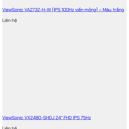
ViewSonic VA2732-H-W (IPS 100Hz viền mỏng) – Màu trắng
Liên hệ
ViewSonic VX2480-SHDJ 24″ FHD IPS 75Hz
Liên hệ