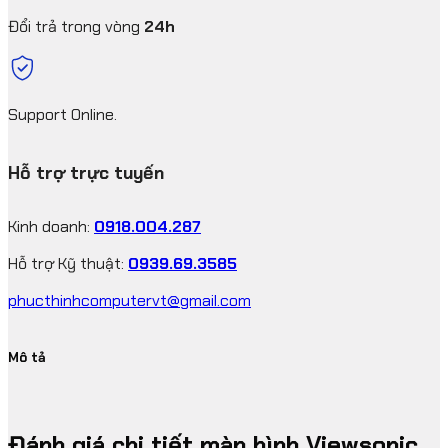
Đổi trả trong vòng
24h
Support Online.
Hỗ trợ trực tuyến
Kinh doanh:
0918.004.287
Hỗ trợ Kỹ thuật:
0939.69.3585
phucthinhcomputervt@gmail.com
Mô tả
Đánh giá chi tiết màn hình Viewsonic