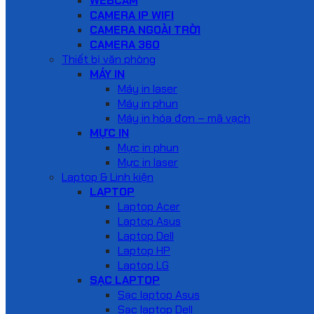
WEBCAM
CAMERA IP WIFI
CAMERA NGOÀI TRỜI
CAMERA 360
Thiết bị văn phòng
MÁY IN
Máy in laser
Máy in phun
Máy in hóa đơn – mã vạch
MỰC IN
Mực in phun
Mực in laser
Laptop & Linh kiện
LAPTOP
Laptop Acer
Laptop Asus
Laptop Dell
Laptop HP
Laptop LG
SẠC LAPTOP
Sạc laptop Asus
Sạc laptop Dell