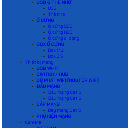
USB & THẺ NHỚ
USB
Thẻ nhớ
Ổ CỨNG
Ổ cứng SSD
Ổ cứng HDD
Ổ cứng di động
BOX Ổ CỨNG
Box M.2
Box 2.5
Thiết bị mạng
USB WI-FI
SWITCH / HUB
BỘ PHÁT WIFI (ROUTER WIFI)
ĐẦU MẠNG
Đầu mạng Cat 5
Đầu mạng Cat 6
CÁP MẠNG
Dây mạng Cat 6
PHỤ KIỆN MẠNG
Camera