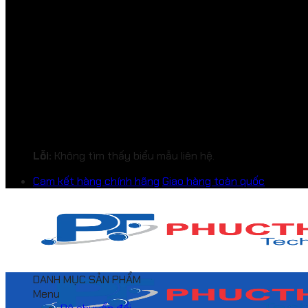
Lỗi:
Không tìm thấy biểu mẫu liên hệ.
Cam kết hàng chính hãng
Giao hàng toàn quốc
DANH MỤC SẢN PHẨM
Menu