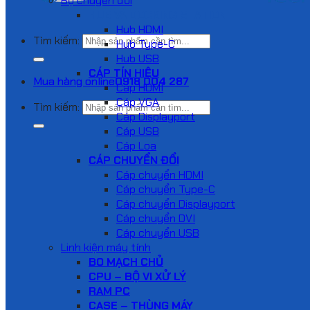
Bộ chuyển đổi
HUB VÀ DOCKING STATION
Hub HDMI
Tìm kiếm:
Hub Type-C
Hub USB
CÁP TÍN HIỆU
Mua hàng online
0918 004 287
Cáp HDMI
Cáp VGA
Tìm kiếm:
Cáp Displayport
Cáp USB
Cáp Loa
CÁP CHUYỂN ĐỔI
Cáp chuyển HDMI
Cáp chuyển Type-C
Cáp chuyển Displayport
Cáp chuyển DVI
Cáp chuyển USB
Linh kiện máy tính
BO MẠCH CHỦ
CPU – BỘ VI XỬ LÝ
RAM PC
CASE – THÙNG MÁY