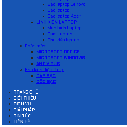
Sạc laptop Lenovo
Sạc laptop HP
Sạc laptop Acer
LINH KIỆN LAPTOP
Màn hình Laptop
Ram Laptop
Phụ kiện laptop
Phần mềm
MICROSOFT OFFICE
MICROSOFT WINDOWS
ANTIVIRUS
Phụ kiện điện thoại
CÁP SẠC
CỐC SẠC
TRANG CHỦ
GIỚI THIỆU
DỊCH VỤ
GIẢI PHÁP
TIN TỨC
LIÊN HỆ