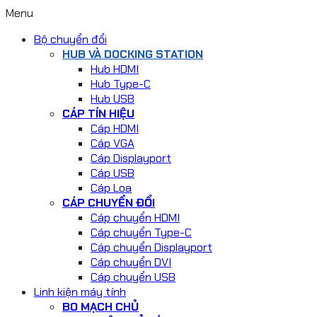
Menu
Bộ chuyển đổi
HUB VÀ DOCKING STATION
Hub HDMI
Hub Type-C
Hub USB
CÁP TÍN HIỆU
Cáp HDMI
Cáp VGA
Cáp Displayport
Cáp USB
Cáp Loa
CÁP CHUYỂN ĐỔI
Cáp chuyển HDMI
Cáp chuyển Type-C
Cáp chuyển Displayport
Cáp chuyển DVI
Cáp chuyển USB
Linh kiện máy tính
BO MẠCH CHỦ