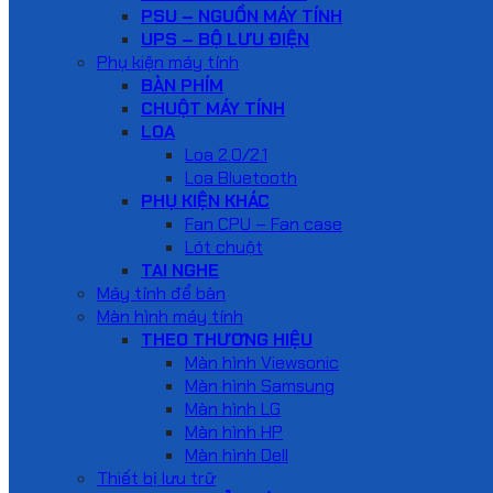
PSU – NGUỒN MÁY TÍNH
UPS – BỘ LƯU ĐIỆN
Phụ kiện máy tính
BÀN PHÍM
CHUỘT MÁY TÍNH
LOA
Loa 2.0/2.1
Loa Bluetooth
PHỤ KIỆN KHÁC
Fan CPU – Fan case
Lót chuột
TAI NGHE
Máy tính để bàn
Màn hình máy tính
THEO THƯƠNG HIỆU
Màn hình Viewsonic
Màn hình Samsung
Màn hình LG
Màn hình HP
Màn hình Dell
Thiết bị lưu trữ