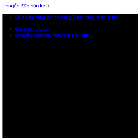
Chuyển đến nội dung
Cam kết hàng chính hãng
Giao hàng toàn quốc
Hỗ trợ kỹ thuật
phucthinhcomputervt@gmail.com