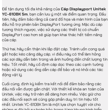
Để tận dụng tối đa khả năng của
Cáp Displayport Unitek
YC-610BK 5m
, bạn cần lưu ý một vài điểm quan trọng. Đầu
tiên, hãy đảm bảo rằng cả card đồ họa và màn hình của bạn
đều hỗ trợ phiên bản DisplayPort tương ứng. Mặc dù cáp
tương thích ngược, việc sử dụng các thiết bị có chuẩn
DisplayPort cao hơn sẽ giúp bạn khai thác hết tiềm năng
của cáp.
Thứ hai, hãy cẩn thận khi lắp đặt cáp. Tránh uốn cong quá
gắt hoặc kéo căng dây cáp, vì điều này có thể làm hỏng
các sợi dây dẫn bên trong và ảnh hưởng đến chất lượng tín
hiệu. Tốt nhất, hãy cố định cáp dọc theo các cạnh tường
hoặc sử dụng các ống dẫn cáp để bảo vệ nó khỏi các tác
động vật lý.
Cuối cùng, định kỳ kiểm tra kết nối để đảm bảo rằng các
đầu nối vẫn được gắn chặt. Với thiết kế khóa an toàn của
Unitek, việc này trở nên dễ dàng hơn nhiều. Việc giữ cho
các đầu nối sạch sẽ cũng góp phần duy trì tín hiệu tốt
nhất. Unitek YC-610BK 5m là một lựa chọn tuyệt vời cho
những ai đòi hỏi sự hoàn hảo trong từng khung hình hiển