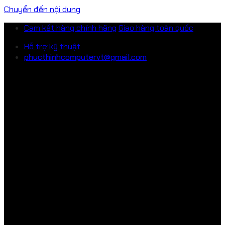
Chuyển đến nội dung
Cam kết hàng chính hãng
Giao hàng toàn quốc
Hỗ trợ kỹ thuật
phucthinhcomputervt@gmail.com