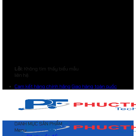
Lỗi:
Không tìm thấy biểu mẫu
liên hệ.
Cam kết hàng chính hãng
Giao hàng toàn quốc
DANH MỤC SẢN PHẨM
Menu