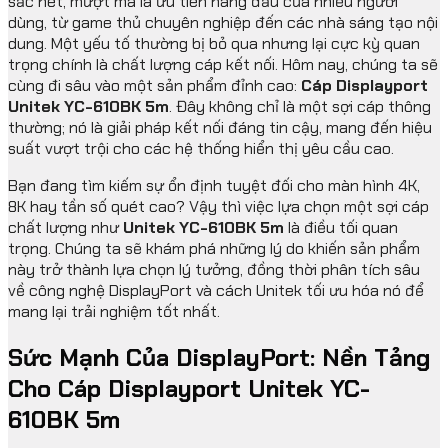
sắc nét, mượt mà là ưu tiên hàng đầu của nhiều người
dùng, từ game thủ chuyên nghiệp đến các nhà sáng tạo nội
dung. Một yếu tố thường bị bỏ qua nhưng lại cực kỳ quan
trọng chính là chất lượng cáp kết nối. Hôm nay, chúng ta sẽ
cùng đi sâu vào một sản phẩm đỉnh cao:
Cáp Displayport
Unitek YC-610BK 5m
. Đây không chỉ là một sợi cáp thông
thường; nó là giải pháp kết nối đáng tin cậy, mang đến hiệu
suất vượt trội cho các hệ thống hiển thị yêu cầu cao.
Bạn đang tìm kiếm sự ổn định tuyệt đối cho màn hình 4K,
8K hay tần số quét cao? Vậy thì việc lựa chọn một sợi cáp
chất lượng như
Unitek YC-610BK 5m
là điều tối quan
trọng. Chúng ta sẽ khám phá những lý do khiến sản phẩm
này trở thành lựa chọn lý tưởng, đồng thời phân tích sâu
về công nghệ DisplayPort và cách Unitek tối ưu hóa nó để
mang lại trải nghiệm tốt nhất.
Sức Mạnh Của DisplayPort: Nền Tảng
Cho Cáp Displayport Unitek YC-
610BK 5m