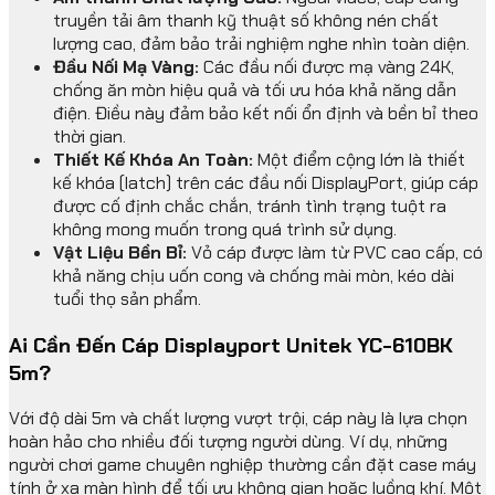
truyền tải âm thanh kỹ thuật số không nén chất
lượng cao, đảm bảo trải nghiệm nghe nhìn toàn diện.
Đầu Nối Mạ Vàng:
Các đầu nối được mạ vàng 24K,
chống ăn mòn hiệu quả và tối ưu hóa khả năng dẫn
điện. Điều này đảm bảo kết nối ổn định và bền bỉ theo
thời gian.
Thiết Kế Khóa An Toàn:
Một điểm cộng lớn là thiết
kế khóa (latch) trên các đầu nối DisplayPort, giúp cáp
được cố định chắc chắn, tránh tình trạng tuột ra
không mong muốn trong quá trình sử dụng.
Vật Liệu Bền Bỉ:
Vỏ cáp được làm từ PVC cao cấp, có
khả năng chịu uốn cong và chống mài mòn, kéo dài
tuổi thọ sản phẩm.
Ai Cần Đến Cáp Displayport Unitek YC-610BK
5m?
Với độ dài 5m và chất lượng vượt trội, cáp này là lựa chọn
hoàn hảo cho nhiều đối tượng người dùng. Ví dụ, những
người chơi game chuyên nghiệp thường cần đặt case máy
tính ở xa màn hình để tối ưu không gian hoặc luồng khí. Một