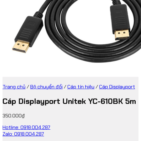
Trang chủ
/
Bộ chuyển đổi
/
Cáp tín hiệu
/
Cáp Displayport
Cáp Displayport Unitek YC-610BK 5m
350.000
₫
Hotline: 0918.004.287
Zalo: 0918.004.287