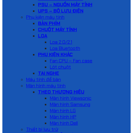
PSU – NGUỒN MÁY TÍNH
UPS – BỘ LƯU ĐIỆN
Phụ kiện máy tính
BÀN PHÍM
CHUỘT MÁY TÍNH
LOA
Loa 2.0/2.1
Loa Bluetooth
PHỤ KIỆN KHÁC
Fan CPU – Fan case
Lót chuột
TAI NGHE
Máy tính để bàn
Màn hình máy tính
THEO THƯƠNG HIỆU
Màn hình Viewsonic
Màn hình Samsung
Màn hình LG
Màn hình HP
Màn hình Dell
Thiết bị lưu trữ