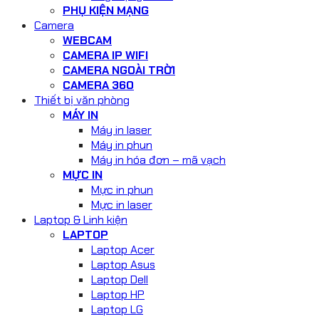
PHỤ KIỆN MẠNG
Camera
WEBCAM
CAMERA IP WIFI
CAMERA NGOÀI TRỜI
CAMERA 360
Thiết bị văn phòng
MÁY IN
Máy in laser
Máy in phun
Máy in hóa đơn – mã vạch
MỰC IN
Mực in phun
Mực in laser
Laptop & Linh kiện
LAPTOP
Laptop Acer
Laptop Asus
Laptop Dell
Laptop HP
Laptop LG