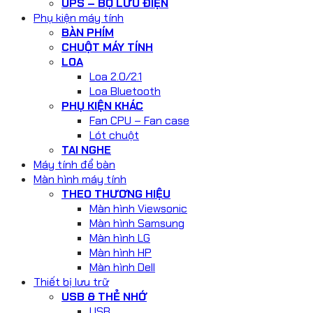
UPS – BỘ LƯU ĐIỆN
Phụ kiện máy tính
BÀN PHÍM
CHUỘT MÁY TÍNH
LOA
Loa 2.0/2.1
Loa Bluetooth
PHỤ KIỆN KHÁC
Fan CPU – Fan case
Lót chuột
TAI NGHE
Máy tính để bàn
Màn hình máy tính
THEO THƯƠNG HIỆU
Màn hình Viewsonic
Màn hình Samsung
Màn hình LG
Màn hình HP
Màn hình Dell
Thiết bị lưu trữ
USB & THẺ NHỚ
USB