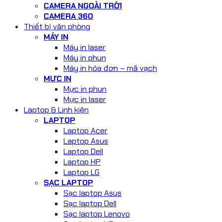
CAMERA NGOÀI TRỜI
CAMERA 360
Thiết bị văn phòng
MÁY IN
Máy in laser
Máy in phun
Máy in hóa đơn – mã vạch
MỰC IN
Mực in phun
Mực in laser
Laptop & Linh kiện
LAPTOP
Laptop Acer
Laptop Asus
Laptop Dell
Laptop HP
Laptop LG
SẠC LAPTOP
Sạc laptop Asus
Sạc laptop Dell
Sạc laptop Lenovo