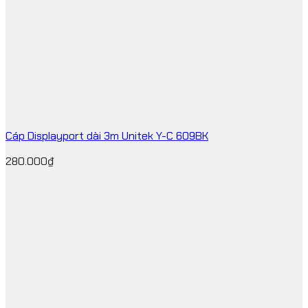
Cáp Displayport dài 3m Unitek Y-C 609BK
280.000
₫