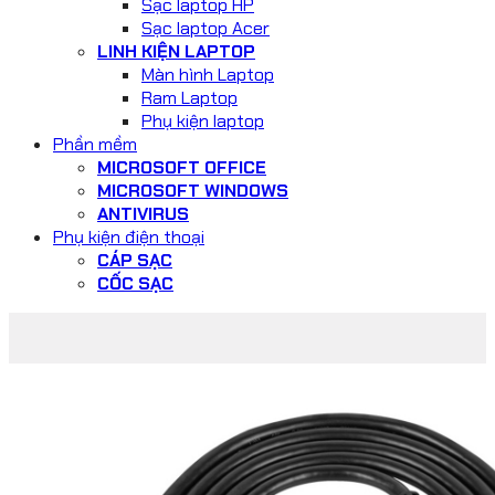
Sạc laptop HP
Sạc laptop Acer
LINH KIỆN LAPTOP
Màn hình Laptop
Ram Laptop
Phụ kiện laptop
Phần mềm
MICROSOFT OFFICE
MICROSOFT WINDOWS
ANTIVIRUS
Phụ kiện điện thoại
CÁP SẠC
CỐC SẠC