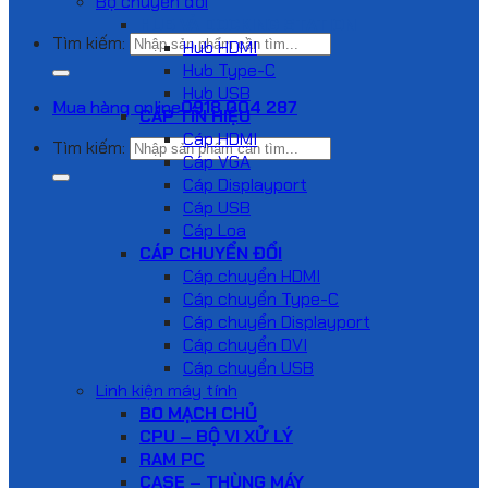
Bộ chuyển đổi
HUB VÀ DOCKING STATION
Tìm kiếm:
Hub HDMI
Hub Type-C
Hub USB
Mua hàng online
0918 004 287
CÁP TÍN HIỆU
Cáp HDMI
Tìm kiếm:
Cáp VGA
Cáp Displayport
Cáp USB
Cáp Loa
CÁP CHUYỂN ĐỔI
Cáp chuyển HDMI
Cáp chuyển Type-C
Cáp chuyển Displayport
Cáp chuyển DVI
Cáp chuyển USB
Linh kiện máy tính
BO MẠCH CHỦ
CPU – BỘ VI XỬ LÝ
RAM PC
CASE – THÙNG MÁY