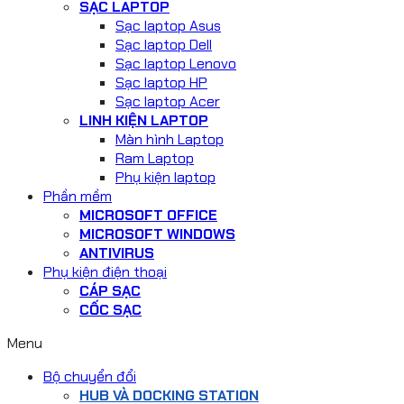
SẠC LAPTOP
Sạc laptop Asus
Sạc laptop Dell
Sạc laptop Lenovo
Sạc laptop HP
Sạc laptop Acer
LINH KIỆN LAPTOP
Màn hình Laptop
Ram Laptop
Phụ kiện laptop
Phần mềm
MICROSOFT OFFICE
MICROSOFT WINDOWS
ANTIVIRUS
Phụ kiện điện thoại
CÁP SẠC
CỐC SẠC
Menu
Bộ chuyển đổi
HUB VÀ DOCKING STATION