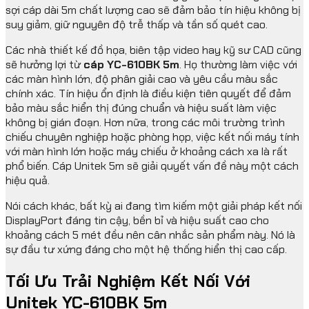
sợi cáp dài 5m chất lượng cao sẽ đảm bảo tín hiệu không bị
suy giảm, giữ nguyên độ trễ thấp và tần số quét cao.
Các nhà thiết kế đồ họa, biên tập video hay kỹ sư CAD cũng
sẽ hưởng lợi từ
cáp YC-610BK 5m
. Họ thường làm việc với
các màn hình lớn, độ phân giải cao và yêu cầu màu sắc
chính xác. Tín hiệu ổn định là điều kiện tiên quyết để đảm
bảo màu sắc hiển thị đúng chuẩn và hiệu suất làm việc
không bị gián đoạn. Hơn nữa, trong các môi trường trình
chiếu chuyên nghiệp hoặc phòng họp, việc kết nối máy tính
với màn hình lớn hoặc máy chiếu ở khoảng cách xa là rất
phổ biến. Cáp Unitek 5m sẽ giải quyết vấn đề này một cách
hiệu quả.
Nói cách khác, bất kỳ ai đang tìm kiếm một giải pháp kết nối
DisplayPort đáng tin cậy, bền bỉ và hiệu suất cao cho
khoảng cách 5 mét đều nên cân nhắc sản phẩm này. Nó là
sự đầu tư xứng đáng cho một hệ thống hiển thị cao cấp.
Tối Ưu Trải Nghiệm Kết Nối Với
Unitek YC-610BK 5m