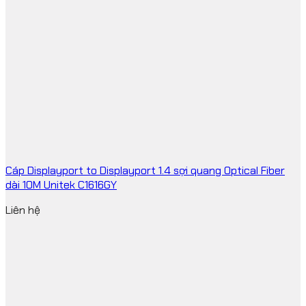
Cáp Displayport to Displayport 1.4 sợi quang Optical Fiber
dài 10M Unitek C1616GY
Liên hệ