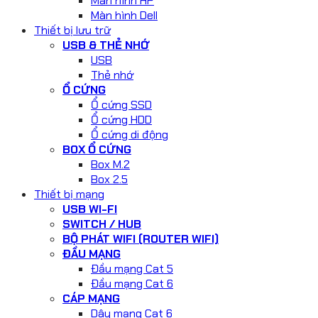
Màn hình HP
Màn hình Dell
Thiết bị lưu trữ
USB & THẺ NHỚ
USB
Thẻ nhớ
Ổ CỨNG
Ổ cứng SSD
Ổ cứng HDD
Ổ cứng di động
BOX Ổ CỨNG
Box M.2
Box 2.5
Thiết bị mạng
USB WI-FI
SWITCH / HUB
BỘ PHÁT WIFI (ROUTER WIFI)
ĐẦU MẠNG
Đầu mạng Cat 5
Đầu mạng Cat 6
CÁP MẠNG
Dây mạng Cat 6