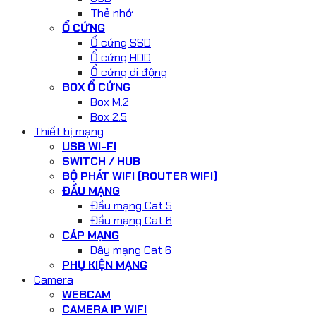
Thẻ nhớ
Ổ CỨNG
Ổ cứng SSD
Ổ cứng HDD
Ổ cứng di động
BOX Ổ CỨNG
Box M.2
Box 2.5
Thiết bị mạng
USB WI-FI
SWITCH / HUB
BỘ PHÁT WIFI (ROUTER WIFI)
ĐẦU MẠNG
Đầu mạng Cat 5
Đầu mạng Cat 6
CÁP MẠNG
Dây mạng Cat 6
PHỤ KIỆN MẠNG
Camera
WEBCAM
CAMERA IP WIFI