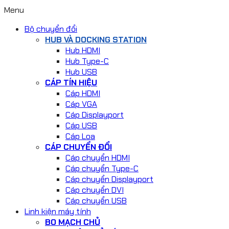
Menu
Bộ chuyển đổi
HUB VÀ DOCKING STATION
Hub HDMI
Hub Type-C
Hub USB
CÁP TÍN HIỆU
Cáp HDMI
Cáp VGA
Cáp Displayport
Cáp USB
Cáp Loa
CÁP CHUYỂN ĐỔI
Cáp chuyển HDMI
Cáp chuyển Type-C
Cáp chuyển Displayport
Cáp chuyển DVI
Cáp chuyển USB
Linh kiện máy tính
BO MẠCH CHỦ