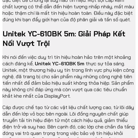
đặc biệt để chống lại suy hao tín hiệu. Một sợi cáp kém
chất lượng có thể dẫn đến hiện tượng nhấp nháy, mất màu
hoặc thậm chí là mất tín hiệu hoàn toàn. Điều này đặc biệt
đúng khi bạn đẩy giới hạn của độ phân giải và tần số quét.
Unitek YC-610BK 5m: Giải Pháp Kết
Nối Vượt Trội
Khi nói đến việc duy trì tín hiệu hoàn hảo trên một khoảng
cách đáng kể,
Unitek YC-610BK 5m
thực sự tỏa sáng.
Unitek, một thương hiệu uy tín trong lĩnh vực phụ kiện công
nghệ, đã trang bị cho sản phẩm này những công nghệ tiên
tiến nhất để đảm bảo hiệu suất không thỏa hiệp. Sản phẩm
này không chỉ đáp ứng mà còn vượt qua các tiêu chuẩn
khắt khe nhất của DisplayPort.
Cáp được chế tạo từ các vật liệu chất lượng cao, từ lõi dây
dẫn đến lớp vỏ bọc bên ngoài. Lõi đồng nguyên chất giúp
truyền tải tín hiệu điện tử một cách hiệu quả, giảm thiểu
điện trở và suy hao. Bên cạnh đó, các lớp che chắn đa tầng
đóng vai trò quan trọng trong việc bảo vệ tín hiệu khỏi