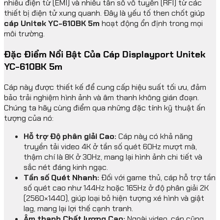
nhiễu điện từ (EMI) và nhiễu tần số vô tuyến (RFI) từ các
thiết bị điện tử xung quanh. Đây là yếu tố then chốt giúp
cáp Unitek YC-610BK 5m
hoạt động ổn định trong mọi
môi trường.
Đặc Điểm Nổi Bật Của Cáp Displayport Unitek
YC-610BK 5m
Cáp này được thiết kế để cung cấp hiệu suất tối ưu, đảm
bảo trải nghiệm hình ảnh và âm thanh không gián đoạn.
Chúng ta hãy cùng điểm qua những đặc tính kỹ thuật ấn
tượng của nó:
Hỗ trợ Độ phân giải Cao:
Cáp này có khả năng
truyền tải video 4K ở tần số quét 60Hz mượt mà,
thậm chí là 8K ở 30Hz, mang lại hình ảnh chi tiết và
sắc nét đáng kinh ngạc.
Tần số Quét Nhanh:
Đối với game thủ, cáp hỗ trợ tần
số quét cao như 144Hz hoặc 165Hz ở độ phân giải 2K
(2560×1440), giúp loại bỏ hiện tượng xé hình và giật
lag, mang lại lợi thế cạnh tranh.
Âm thanh Chất lượng Cao:
Ngoài video, cáp cũng