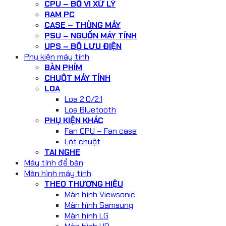
CPU – BỘ VI XỬ LÝ
RAM PC
CASE – THÙNG MÁY
PSU – NGUỒN MÁY TÍNH
UPS – BỘ LƯU ĐIỆN
Phụ kiện máy tính
BÀN PHÍM
CHUỘT MÁY TÍNH
LOA
Loa 2.0/2.1
Loa Bluetooth
PHỤ KIỆN KHÁC
Fan CPU – Fan case
Lót chuột
TAI NGHE
Máy tính để bàn
Màn hình máy tính
THEO THƯƠNG HIỆU
Màn hình Viewsonic
Màn hình Samsung
Màn hình LG