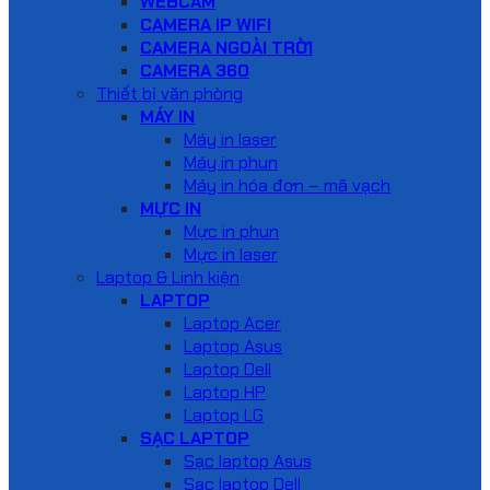
WEBCAM
CAMERA IP WIFI
CAMERA NGOÀI TRỜI
CAMERA 360
Thiết bị văn phòng
MÁY IN
Máy in laser
Máy in phun
Máy in hóa đơn – mã vạch
MỰC IN
Mực in phun
Mực in laser
Laptop & Linh kiện
LAPTOP
Laptop Acer
Laptop Asus
Laptop Dell
Laptop HP
Laptop LG
SẠC LAPTOP
Sạc laptop Asus
Sạc laptop Dell