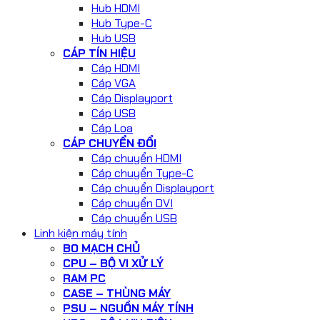
Hub HDMI
Hub Type-C
Hub USB
CÁP TÍN HIỆU
Cáp HDMI
Cáp VGA
Cáp Displayport
Cáp USB
Cáp Loa
CÁP CHUYỂN ĐỔI
Cáp chuyển HDMI
Cáp chuyển Type-C
Cáp chuyển Displayport
Cáp chuyển DVI
Cáp chuyển USB
Linh kiện máy tính
BO MẠCH CHỦ
CPU – BỘ VI XỬ LÝ
RAM PC
CASE – THÙNG MÁY
PSU – NGUỒN MÁY TÍNH