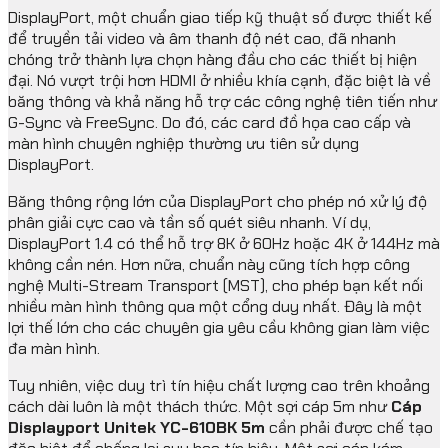
DisplayPort, một chuẩn giao tiếp kỹ thuật số được thiết kế
để truyền tải video và âm thanh độ nét cao, đã nhanh
chóng trở thành lựa chọn hàng đầu cho các thiết bị hiện
đại. Nó vượt trội hơn HDMI ở nhiều khía cạnh, đặc biệt là về
băng thông và khả năng hỗ trợ các công nghệ tiên tiến như
G-Sync và FreeSync. Do đó, các card đồ họa cao cấp và
màn hình chuyên nghiệp thường ưu tiên sử dụng
DisplayPort.
Băng thông rộng lớn của DisplayPort cho phép nó xử lý độ
phân giải cực cao và tần số quét siêu nhanh. Ví dụ,
DisplayPort 1.4 có thể hỗ trợ 8K ở 60Hz hoặc 4K ở 144Hz mà
không cần nén. Hơn nữa, chuẩn này cũng tích hợp công
nghệ Multi-Stream Transport (MST), cho phép bạn kết nối
nhiều màn hình thông qua một cổng duy nhất. Đây là một
lợi thế lớn cho các chuyên gia yêu cầu không gian làm việc
đa màn hình.
Tuy nhiên, việc duy trì tín hiệu chất lượng cao trên khoảng
cách dài luôn là một thách thức. Một sợi cáp 5m như
Cáp
Displayport Unitek YC-610BK 5m
cần phải được chế tạo