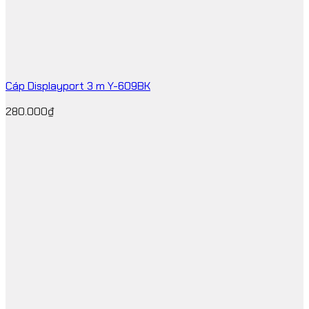
Cáp Displayport 3 m Y-609BK
280.000
₫