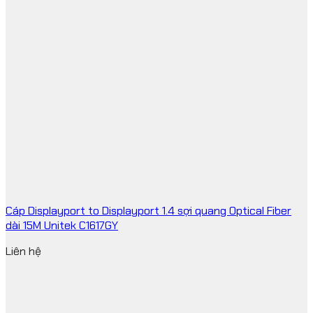
Cáp Displayport to Displayport 1.4 sợi quang Optical Fiber
dài 15M Unitek C1617GY
Liên hệ