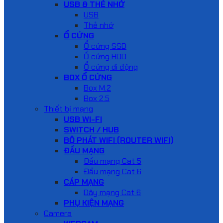
USB & THẺ NHỚ
USB
Thẻ nhớ
Ổ CỨNG
Ổ cứng SSD
Ổ cứng HDD
Ổ cứng di động
BOX Ổ CỨNG
Box M.2
Box 2.5
Thiết bị mạng
USB WI-FI
SWITCH / HUB
BỘ PHÁT WIFI (ROUTER WIFI)
ĐẦU MẠNG
Đầu mạng Cat 5
Đầu mạng Cat 6
CÁP MẠNG
Dây mạng Cat 6
PHỤ KIỆN MẠNG
Camera